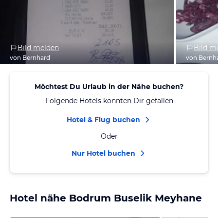
Bild melden
Bild m
von Bernhard
von Bernh
Möchtest Du Urlaub in der Nähe buchen?
Folgende Hotels könnten Dir gefallen
Hotel & Flug buchen
Oder
Nur Hotel buchen
Hotel nähe Bodrum Buselik Meyhane