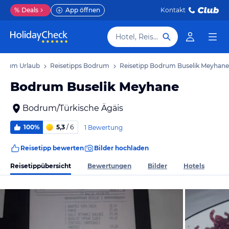
%
Deals
App öffnen
Kontakt
Hotel, Reiseziel
drum Urlaub
Reisetipps Bodrum
Reisetipp Bodrum Buselik Meyhane
Bodrum Buselik Meyhane
Bodrum/Türkische Ägäis
100%
5,3
/ 6
1 Bewertung
Reisetipp bewerten
Bilder hochladen
Reisetippübersicht
Bewertungen
Bilder
Hotels