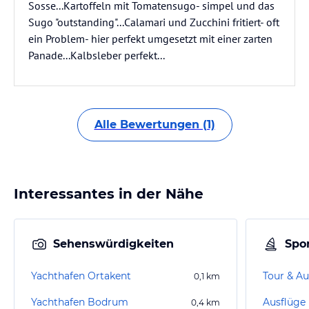
Sosse...Kartoffeln mit Tomatensugo- simpel und das
Sugo "outstanding"...Calamari und Zucchini fritiert- oft
ein Problem- hier perfekt umgesetzt mit einer zarten
Panade...Kalbsleber perfekt...
Alle Bewertungen (1)
Interessantes in der Nähe
Sehenswürdigkeiten
Spor
Yachthafen Ortakent
Tour & Au
0,1
km
Yachthafen Bodrum
Ausflüge
0,4
km