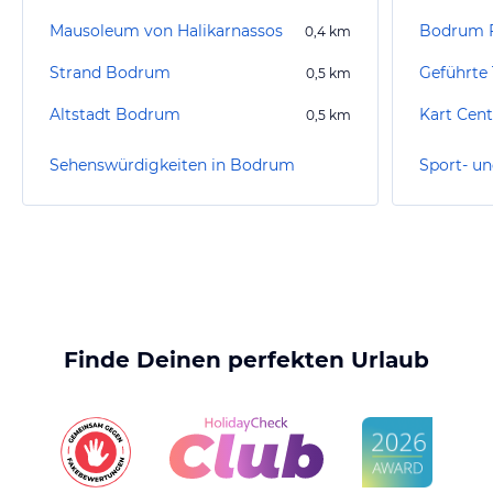
Mausoleum von Halikarnassos
Bodrum F
0,4
km
Strand Bodrum
Geführte
0,5
km
Altstadt Bodrum
Kart Cen
0,5
km
Sehenswürdigkeiten in Bodrum
Finde Deinen perfekten Urlaub