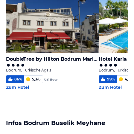
DoubleTree by Hilton Bodrum Marina Vista
Hotel Karia P
Bodrum, Türkische Ägäis
Bodrum, Türkische
86
%
5,3
/
6
99
%
4,8
/
6
68 Bew.
Zum Hotel
Zum Hotel
Infos Bodrum Buselik Meyhane