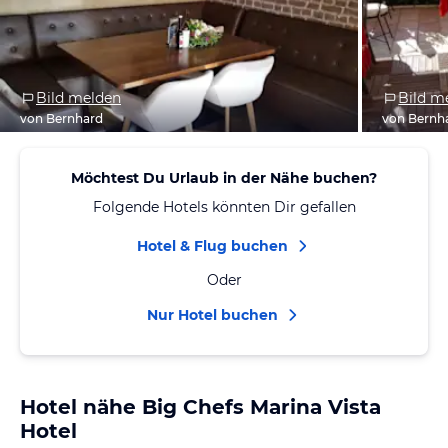
Bild melden
Bild m
von Bernhard
von Bernh
Möchtest Du Urlaub in der Nähe buchen?
Folgende Hotels könnten Dir gefallen
Hotel & Flug buchen
Oder
Nur Hotel buchen
Hotel nähe Big Chefs Marina Vista
Hotel