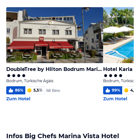
DoubleTree by Hilton Bodrum Marina Vista
Hotel Karia P
Bodrum, Türkische Ägäis
Bodrum, Türkische
86
%
5,3
/
6
99
%
4,8
/
6
68 Bew.
Zum Hotel
Zum Hotel
Infos Big Chefs Marina Vista Hotel