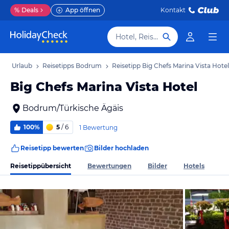
%
Deals
App öffnen
Kontakt
Hotel, Reiseziel
um Urlaub
Reisetipps Bodrum
Reisetipp Big Chefs Marina Vista Hotel
Big Chefs Marina Vista Hotel
Bodrum/Türkische Ägäis
100%
5
/ 6
1 Bewertung
Reisetipp bewerten
Bilder hochladen
Reisetippübersicht
Bewertungen
Bilder
Hotels