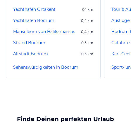
Yachthafen Ortakent
Tour & Au
0,1
km
Yachthafen Bodrum
Ausflüge
0,4
km
Mausoleum von Halikarnassos
Bodrum F
0,4
km
Strand Bodrum
Geführte
0,5
km
Altstadt Bodrum
Kart Cen
0,5
km
Sehenswürdigkeiten in Bodrum
Finde Deinen perfekten Urlaub