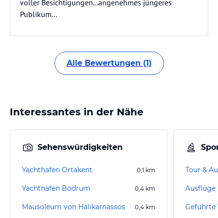
voller Besichtigungen...angenehmes jüngeres
Publikum...
Alle Bewertungen (1)
Interessantes in der Nähe
Sehenswürdigkeiten
Spor
Yachthafen Ortakent
Tour & Au
0,1
km
Yachthafen Bodrum
Ausflüge
0,4
km
Mausoleum von Halikarnassos
Geführte
0,4
km