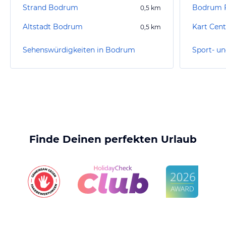
Strand Bodrum
Bodrum F
0,5
km
Altstadt Bodrum
Kart Cen
0,5
km
Sehenswürdigkeiten in Bodrum
Finde Deinen perfekten Urlaub