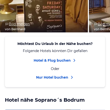
Bild melden
Bild m
von Bernhard
von Bernh
Möchtest Du Urlaub in der Nähe buchen?
Folgende Hotels könnten Dir gefallen
Hotel & Flug buchen
Oder
Nur Hotel buchen
Hotel nähe Soprano´s Bodrum