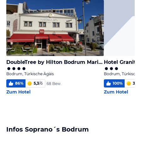
DoubleTree by Hilton Bodrum Marina Vista
Hotel Granite
Bodrum, Türkische Ägäis
Bodrum, Türkische
86
%
5,3
/
6
100
%
3,7
/
68 Bew.
Zum Hotel
Zum Hotel
Infos Soprano´s Bodrum