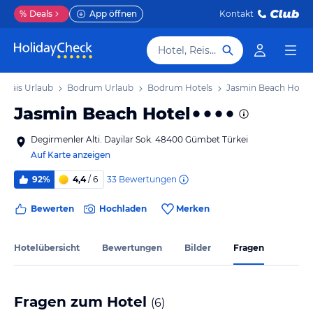
%
Deals
App öffnen
Kontakt
Hotel, Reiseziel
 Ägäis Urlaub
Bodrum Urlaub
Bodrum Hotels
Jasmin Beach Hotel
Jasmin Beach Hotel
Degirmenler Alti. Dayilar Sok. 48400 Gümbet Türkei
Auf Karte anzeigen
33
Bewertungen
92%
4,4
/ 6
Bewerten
Hochladen
Merken
Hotelübersicht
Bewertungen
Bilder
Fragen
Fragen zum Hotel
(
6
)