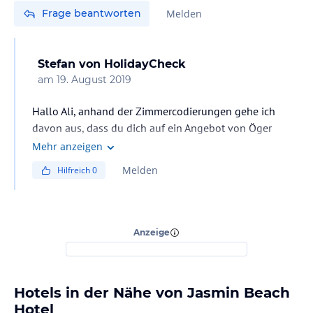
Frage beantworten
Melden
Stefan
von HolidayCheck
am
19. August 2019
Hallo Ali, anhand der Zimmercodierungen gehe ich
davon aus, dass du dich auf ein Angebot von Öger
Tours beziehst. Die Zimmer A2A verfügen bei diesen
Mehr anzeigen
beiden Veranstaltern über Badewanne, die Zimmer A2B
Melden
Hilfreich
0
haben eine Dusche. Ansonsten sind die Zimmer
identisch.
Viele Grüße, Stefan
Anzeige
Hotels in der Nähe von Jasmin Beach
Hotel