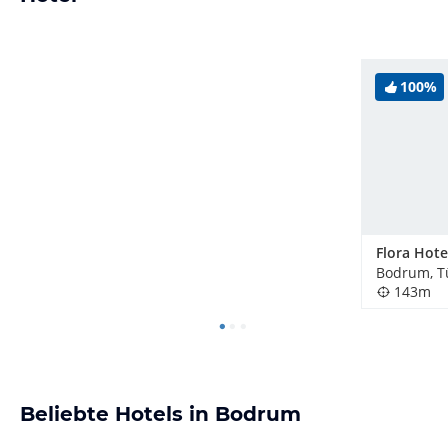
100%
Flora Hot
Bodrum, T
143m
Beliebte Hotels in Bodrum