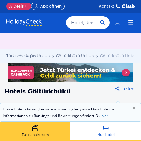
%
Deals
App öffnen
Kontakt
Hotel, Reiseziel
Türkische Ägäis Urlaub
Göltürkbükü Urlaub
Göltürkbükü Hotels
Teilen
Hotels Göltürkbükü
Diese Hotelliste zeigt unsere am häufigsten gebuchten Hotels an.
Informationen zu Rankings und Bewertungen findest Du
hier
Pauschalreisen
Nur Hotel