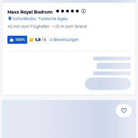
Maxx Royal Bodrum
Göltürkbükü
·
Türkische Ägäis
45 min
zum Flughafen
·
< 25 m
zum Strand
4
Bewertungen
100%
5,8
/ 6