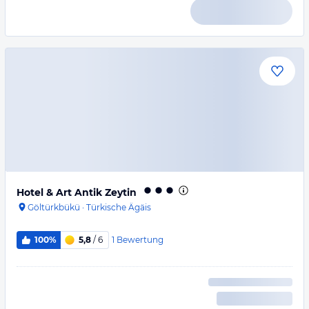
Hotel & Art Antik Zeytin
Göltürkbükü
·
Türkische Ägäis
1
Bewertung
100%
5,8
/ 6