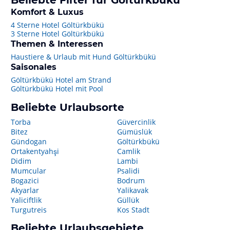
Beliebte Filter für Göltürkbükü
Komfort & Luxus
4 Sterne Hotel Göltürkbükü
3 Sterne Hotel Göltürkbükü
Themen & Interessen
Haustiere & Urlaub mit Hund Göltürkbükü
Saisonales
Göltürkbükü Hotel am Strand
Göltürkbükü Hotel mit Pool
Beliebte Urlaubsorte
Torba
Güvercinlik
Bitez
Gümüslük
Gündogan
Göltürkbükü
Ortakentyahşi
Camlik
Didim
Lambi
Mumcular
Psalidi
Bogazici
Bodrum
Akyarlar
Yalikavak
Yaliciftlik
Güllük
Turgutreis
Kos Stadt
Beliebte Urlaubsgebiete