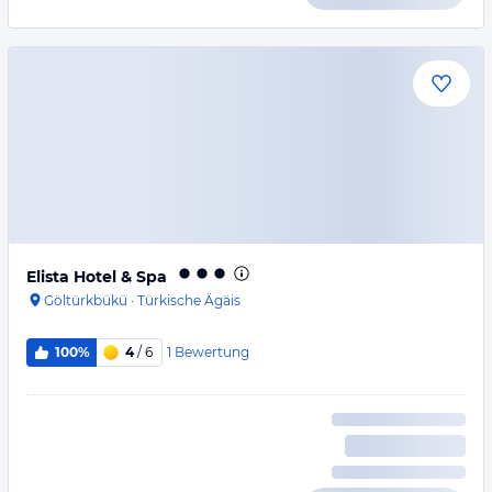
Elista Hotel & Spa
Göltürkbükü
·
Türkische Ägäis
1
Bewertung
100%
4
/ 6