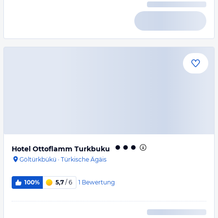
Hotel Ottoflamm Turkbuku
Göltürkbükü
·
Türkische Ägäis
1
Bewertung
100%
5,7
/ 6