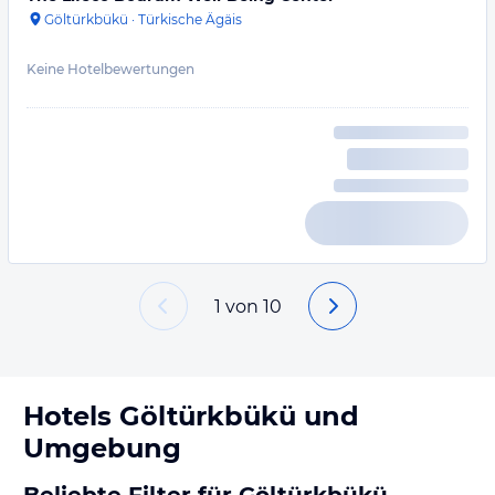
Göltürkbükü
·
Türkische Ägäis
Keine Hotelbewertungen
1
von
10
Hotels
Göltürkbükü
und
Umgebung