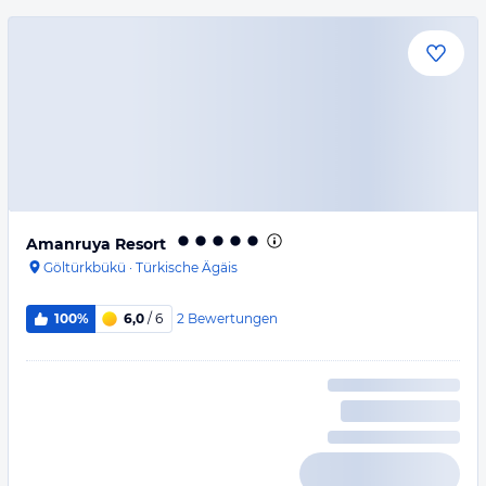
Amanruya Resort
Göltürkbükü
·
Türkische Ägäis
2
Bewertungen
100%
6,0
/ 6