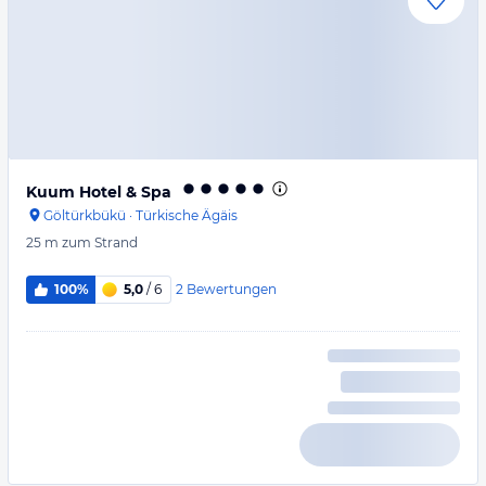
Kuum Hotel & Spa
Göltürkbükü
·
Türkische Ägäis
25 m
zum Strand
2
Bewertungen
100%
5,0
/ 6