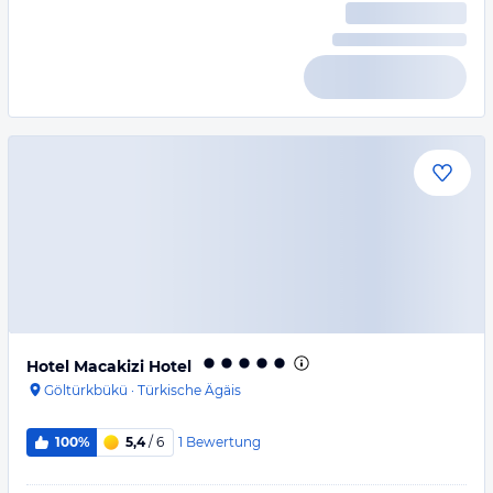
Hotel Macakizi Hotel
Göltürkbükü
·
Türkische Ägäis
1
Bewertung
100%
5,4
/ 6