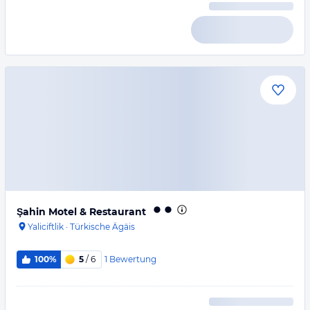
Şahin Motel & Restaurant
Yaliciftlik
·
Türkische Ägäis
1
Bewertung
100%
5
/ 6