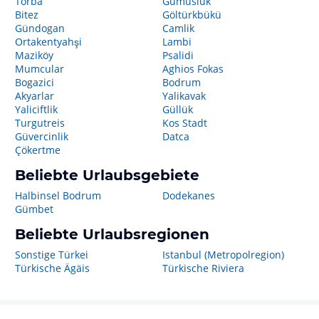
Torba
Gümüslük
Bitez
Göltürkbükü
Gündogan
Camlik
Ortakentyahşi
Lambi
Maziköy
Psalidi
Mumcular
Aghios Fokas
Bogazici
Bodrum
Akyarlar
Yalikavak
Yaliciftlik
Güllük
Turgutreis
Kos Stadt
Güvercinlik
Datca
Çökertme
Beliebte Urlaubsgebiete
Halbinsel Bodrum
Dodekanes
Gümbet
Beliebte Urlaubsregionen
Sonstige Türkei
Istanbul (Metropolregion)
Türkische Ägäis
Türkische Riviera