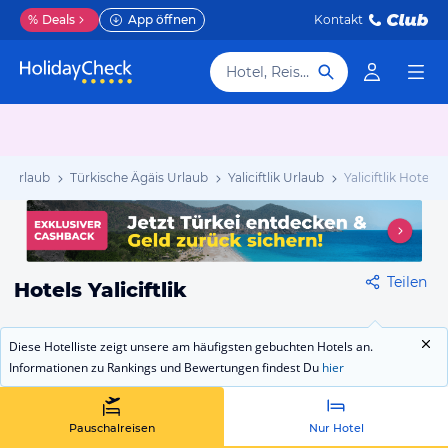
%
Deals
App öffnen
Kontakt
Hotel, Reiseziel
ei Urlaub
Türkische Ägäis Urlaub
Yaliciftlik Urlaub
Yaliciftlik Hotels
Teilen
Hotels Yaliciftlik
Diese Hotelliste zeigt unsere am häufigsten gebuchten Hotels an.
Informationen zu Rankings und Bewertungen findest Du
hier
Pauschalreisen
Nur Hotel