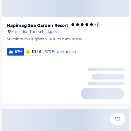
Hapimag Sea Garden Resort
Yaliciftlik
·
Türkische Ägäis
50 min
zum Flughafen
·
400 m
zum Strand
973
Bewertungen
87%
5,1
/ 6