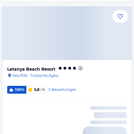
Latanya Beach Resort
Yaliciftlik
·
Türkische Ägäis
5
Bewertungen
100%
5,8
/ 6