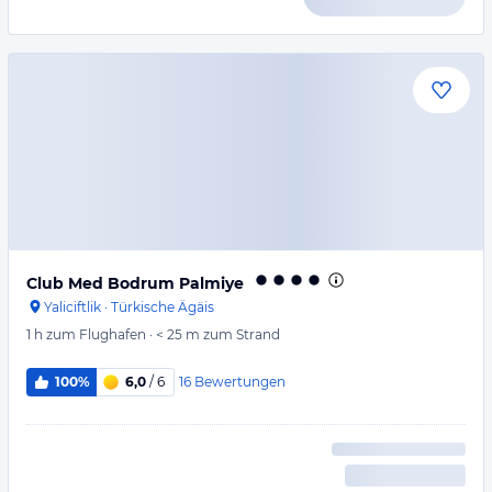
Club Med Bodrum Palmiye
Yaliciftlik
·
Türkische Ägäis
1 h
zum Flughafen
·
< 25 m
zum Strand
16
Bewertungen
100%
6,0
/ 6