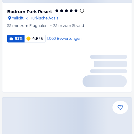
Bodrum Park Resort
Yaliciftlik
·
Türkische Ägäis
55 min
zum Flughafen
·
< 25 m
zum Strand
1.060
Bewertungen
83%
4,9
/ 6