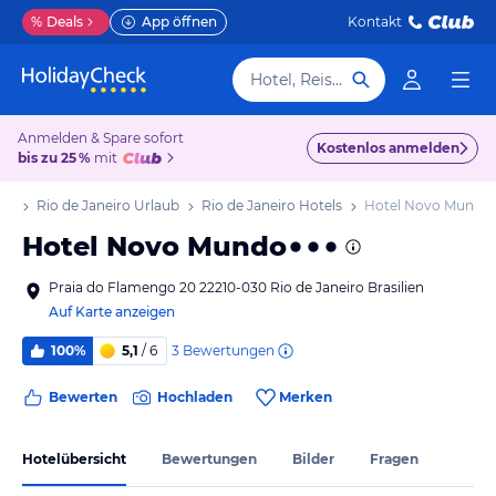
%
Deals
App öffnen
Kontakt
Hotel, Reiseziel
Anmelden & Spare sofort
Kostenlos anmelden
bis zu 25 %
mit
aub
Rio de Janeiro Urlaub
Rio de Janeiro Hotels
Hotel Novo Mundo
Hotel Novo Mundo
Praia do Flamengo 20 22210-030 Rio de Janeiro Brasilien
Auf Karte anzeigen
3
Bewertungen
100%
5,1
/ 6
Bewerten
Hochladen
Merken
Hotelübersicht
Bewertungen
Bilder
Fragen