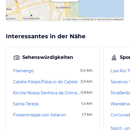
Interessantes in der Nähe
Sehenswürdigkeiten
Spor
Flamengo
0,4
km
Lisa Rio 
Catete-Palast/Palacio do Catete
0,5
km
Saveiros
Kirche Nossa Senhora da Glória do Outeiro
0,9
km
Straßenb
Santa Tereza
1,4
km
Wanderwe
Fliesentreppe von Selaron
1,7
km
Corcovad
Sport- un