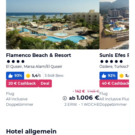
Flamenco Beach & Resort
Sunis Efes Ro
El Quseir, Marsa Alam/El Quseir
Özdere, Türkische 
93
%
5,4
/
6
92
%
5,4
/
6
3.648 Bew.
20 € Cashback
Deal
40 € Cashback
- 142 €
1.148 €
Flug
Flug
1.006 €
ab
All Inclusive
All Inclusive Plus
Doppelzimmer
2 ERW. • 1 WOCHE
Doppelzimmer
Hotel allgemein