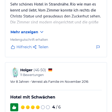
Sehr schönes Hotel in Strandnähe. Rio wie man es
kennt und liebt. Vom Zimmer konnte ich rechts die
Christo Statue und geraudeaus den Zuckerhut sehen.
Die Zimmer sind modern eingerichtet und die größe
angemessen. Das Frühstück war sehr lecker, die Lobby
Mehr anzeigen
des Hotels sehr ansprechend. Das Hotelpersonal war
jederzeit hilfsbereit. Ich kann dieses Hotel
Meilengutschrift erhalten
weiterempfehlen.
Hilfreich
Teilen
Holger
(
46-50
)
11
Bewertungen
Vor 8 Jahren • Verreist als Familie im November 2016
Hotel mit Schwächen
4
/ 6