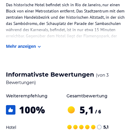
Das historische Hotel befindet sich in Rio de Janeiro, nur einen
Block von einer Metrostation entfernt. Das Stadtzentrum mit dem
zentralen Handelsbezirk und der historischen Altstadt, in der sich
das Sambódromo, der Schauplatz der Parade der Sambaschulen
während des Karnevals, befindet, ist in nur etwa 15 Minuten
erreichbar. Gegenüber dem Hotel liegt der Flamengopark, der
Unterhaltung für alle Altersgruppen bietet. Geschäfte befinden
Mehr anzeigen
sich ebenfalls in der näheren Umgebung. Die Flughäfen Santos
Dumont und Galeão - Antônio Carlos Jobim sind etwa 4 km bzw.
20 km entfernt.
Zimmer / Unterbringung im Hotel
Informativste Bewertungen
(von
3
Das Hotel verfügt über 231 Zimmer auf 12 Etagen, die über einen
Bewertungen)
Aufzug erreichbar sind. Die Zimmer sind klimatisiert und verfügen
über ein Wohnzimmer und ein Badezimmer. Von Balkon oder
Weiterempfehlung
Gesamtbewertung
Terrasse aus können Gäste den Meerblick genießen. Zur
100
%
5,1
Ausstattung gehören unter anderem ein Safe, eine Minibar, ein
/ 6
Kühlschrank, ein Telefon mit Direktwahl, ein TV-Gerät mit
Satelliten-/Kabelempfang und kostenfreies WLAN. Die Badezimmer
sind mit einer Dusche, einer Badewanne und einem Haartrockner
Hotel
5,1
ausgestattet.