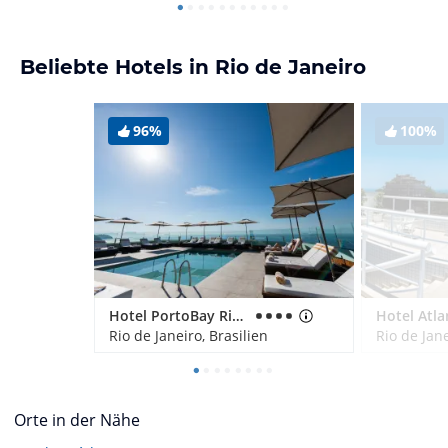
Beliebte Hotels in Rio de Janeiro
96%
100%
Hotel PortoBay Rio de Janeiro
Rio de Janeiro, Brasilien
Rio de Jane
Orte in der Nähe