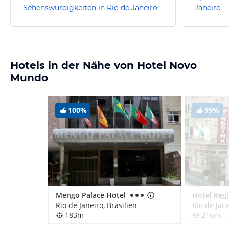
Sehenswürdigkeiten in Rio de Janeiro
Janeiro
Hotels in der Nähe von Hotel Novo
Mundo
100%
99%
Mengo Palace Hotel
Hotel Reg
Rio de Janeiro, Brasilien
Rio de Jane
183m
216m