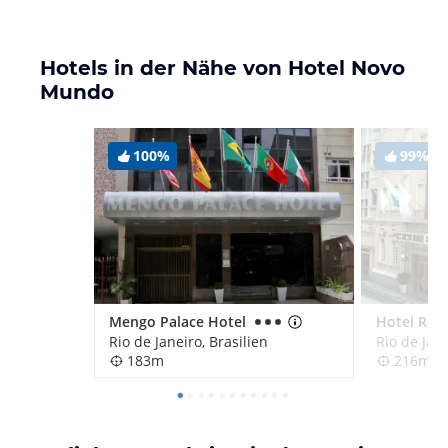
Hotels in der Nähe von Hotel Novo
Mundo
100%
99%
Mengo Palace Hotel
Hotel Reg
Rio de Janeiro, Brasilien
Rio de Jane
183m
216m