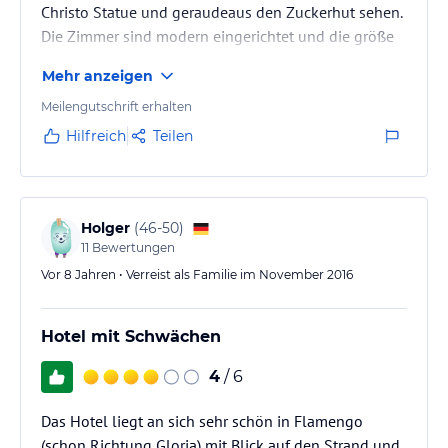
Christo Statue und geraudeaus den Zuckerhut sehen.
Die Zimmer sind modern eingerichtet und die größe
angemessen. Das Frühstück war sehr lecker, die Lobby
Mehr anzeigen
des Hotels sehr ansprechend. Das Hotelpersonal war
jederzeit hilfsbereit. Ich kann dieses Hotel
Meilengutschrift erhalten
weiterempfehlen.
Hilfreich
Teilen
Holger
(
46-50
)
11
Bewertungen
Vor 8 Jahren • Verreist als Familie im November 2016
Hotel mit Schwächen
4
/ 6
Das Hotel liegt an sich sehr schön in Flamengo
(schon Richtung Gloria) mit Blick auf den Strand und