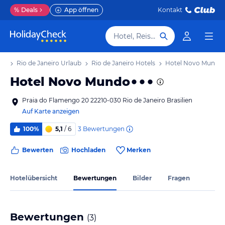
%
Deals
App öffnen
Kontakt
Hotel, Reiseziel
aub
Rio de Janeiro Urlaub
Rio de Janeiro Hotels
Hotel Novo Mundo
Hotel Novo Mundo
Praia do Flamengo 20 22210-030 Rio de Janeiro Brasilien
Auf Karte anzeigen
3
Bewertungen
100%
5,1
/ 6
Bewerten
Hochladen
Merken
Hotelübersicht
Bewertungen
Bilder
Fragen
Bewertungen
(
3
)