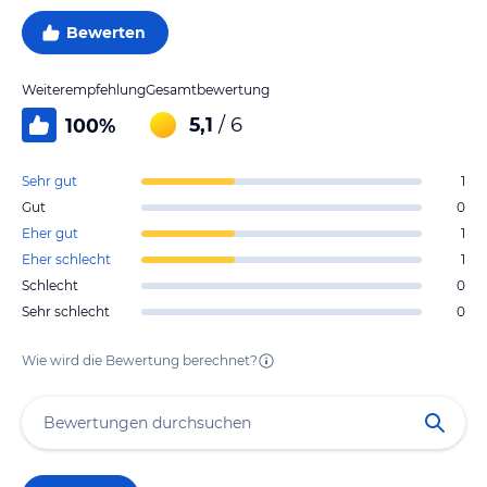
Bewerten
Weiterempfehlung
Gesamtbewertung
5,1
/ 6
100
%
Sehr gut
1
Gut
0
Eher gut
1
Eher schlecht
1
Schlecht
0
Sehr schlecht
0
Wie wird die Bewertung berechnet?