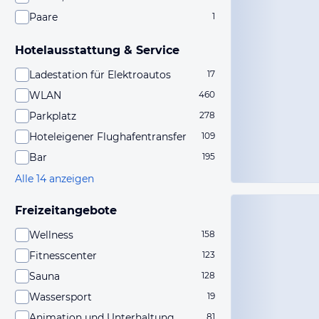
Paare
1
Hotelausstattung & Service
Ladestation für Elektroautos
17
WLAN
460
Parkplatz
278
Hoteleigener Flughafentransfer
109
Bar
195
Alle 14 anzeigen
Freizeitangebote
Wellness
158
Fitnesscenter
123
Sauna
128
Wassersport
19
Animation und Unterhaltung
81