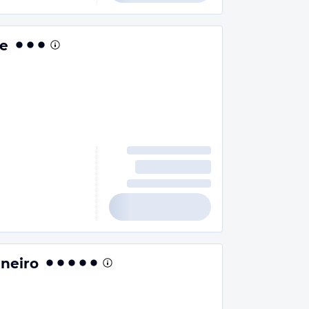
ce
aneiro