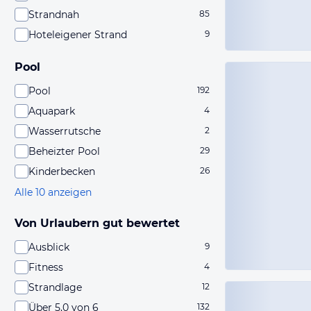
Strandnah
85
Hoteleigener Strand
9
Pool
Pool
192
Aquapark
4
Wasserrutsche
2
Beheizter Pool
29
Kinderbecken
26
Alle 10 anzeigen
Von Urlaubern gut bewertet
Ausblick
9
Fitness
4
Strandlage
12
Über 5,0 von 6
132