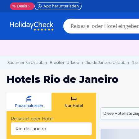
%
Deals
App herunterladen
Südamerika Urlaub
Brasilien Urlaub
Rio de Janeiro Urlaub
Rio
Hotels Rio de Janeiro
Pauschalreisen
Nur Hotel
Diese Hotelliste z
Reiseziel oder Hotel
Rio de Janeiro