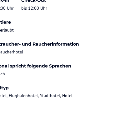
k-In
Check-Out
:00 Uhr
bis 12:00 Uhr
tiere
 erlaubt
traucher- und Raucherinformation
raucherhotel
onal spricht folgende Sprachen
sch
ltyp
otel, Flughafenhotel, Stadthotel, Hotel