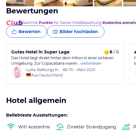
Bewertungen
Sammle
Punkte
für Deine Hotelbewertung.
Kostenlos anmel
Bewerten
Bilder hochladen
Gutes Hotel in Super Lage
6
/ 6
Das Hotel liegt direkt hinter dem Hilton in einer sicheren
Umgebung. Zur Copacabana waren…
weiterlesen
Lydia Walburga Notburga
66-70
•
März 2025
Aus Deutschland
Hotel allgemein
Beliebteste Ausstattungen:
Wifi kostenfrei
Direkter Strandzugang
P