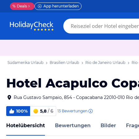
%
Deals
App herunterladen
Südamerika Urlaub
Brasilien Urlaub
Rio de Janeiro Urlaub
Rio
Hotel Acapulco Co
Rua Gustavo Sampaio, 854 - Copacabana 22010-010 Rio de 
100%
5,8
/ 6
13
Bewertungen
Hotelübersicht
Bewertungen
Bilder
Frag