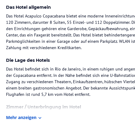
Das Hotel allgemein
Das Hotel Acapulco Copacabana bietet eine moderne Inneneinrichtung
120 Zimmern, darunter 8 Suiten, 55 Einzel- und 112 Doppelzimmer. Di
den Einrichtungen gehören eine Garderobe, Gepäckaufbewahrung, ein 
Center, das ein Faxgerät bereitstellt. Das Hotel bietet behindertenge
Parkmöglichkeiten in einer Garage oder auf einem Parkplatz. WLAN ist
Zahlung mit verschiedenen Kreditkarten.
Die Lage des Hotels
Das Hotel befindet sich in Rio de Janeiro, in einem ruhigen und ang
der Copacabana entfernt. In der Nähe befindet sich eine U-Bahnstati
Zugang zu verschiedenen Theatern, Einkaufszentren, hübschen Viertel
einem breiten gastronomischen Angebot. Der bekannte Aussichtspunkt 
Flughafen ist rund 5,7 km vom Hotel entfernt.
Zimmer / Unterbringung im Hotel
Die Zimmer sind klimatisiert und verfügen über eine Heizung. Die me
Mehr anzeigen
Ausstattung umfasst ein Doppel- oder Kingsize-Bett, Zustellbetten kö
und ein Kühlschrank sind ebenfalls vorhanden. Die Zimmer sind mit e
mit Satelliten-/Kabelempfang, einem Radio und kostenfreiem WLAN aus