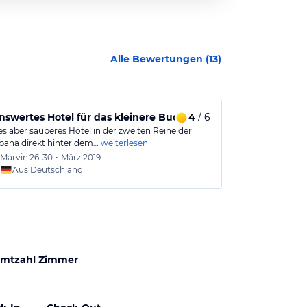
Alle Bewertungen (
13
)
swertes Hotel für das kleinere Budget
4
/ 6
Zum Schlaf
es aber sauberes Hotel in der zweiten Reihe der
Hotel in zweite
ana direkt hinter dem…
weiterlesen
gekommen. La
Marvin
26-30
•
März 2019
Lino
26
Aus Deutschland
Aus
mtzahl Zimmer