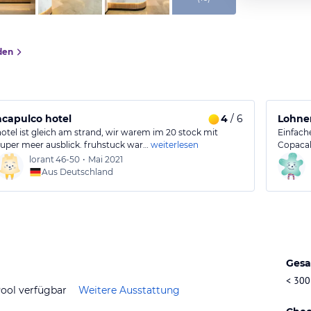
den
acapulco hotel
4
/ 6
Lohnen
hotel ist gleich am strand, wir warem im 20 stock mit
Einfach
super meer ausblick. fruhstuck war…
weiterlesen
Copacab
lorant
46-50
•
Mai 2021
Aus Deutschland
Gesa
< 300
ool verfügbar
Weitere Ausstattung