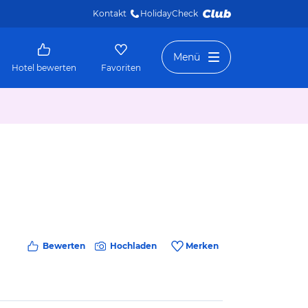
Kontakt
HolidayCheck 
Menü
Hotel bewerten
Favoriten
Bewerten
Hochladen
Merken