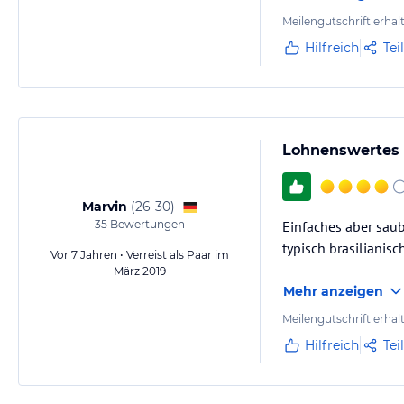
Meilengutschrift erhal
Hilfreich
Tei
Lohnenswertes H
Marvin
(
26-30
)
35
Bewertungen
Einfaches aber saub
typisch brasilianis
Vor 7 Jahren • Verreist als Paar im
März 2019
Mehr anzeigen
Meilengutschrift erhal
Hilfreich
Tei