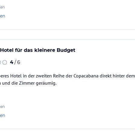
ten
len
otel für das kleinere Budget
4
/ 6
eres Hotel in der zweiten Reihe der Copacabana direkt hinter dem 
ch und die Zimmer geräumig.
ten
len