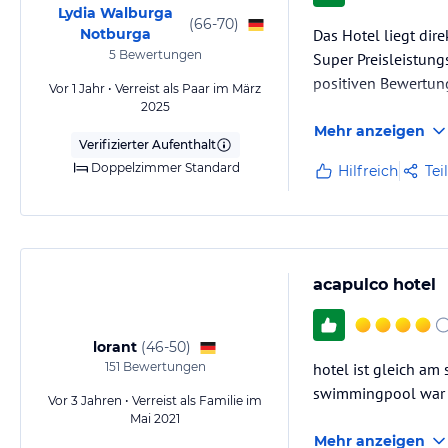
Lydia Walburga
(
66-70
)
Notburga
Das Hotel liegt dir
5
Bewertungen
Super Preisleistung
positiven Bewertung
Vor 1 Jahr • Verreist als Paar im März
2025
Mehr anzeigen
Verifizierter Aufenthalt
Doppelzimmer Standard
Hilfreich
Tei
acapulco hotel
lorant
(
46-50
)
151
Bewertungen
hotel ist gleich am
swimmingpool war v
Vor 3 Jahren • Verreist als Familie im
Mai 2021
Mehr anzeigen