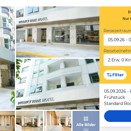
Nur 
Reisezeitrau
05.09.26 - 
Reiseteilneh
2 Erw, 0 Kin
von Expedia
Filter
05.09.2026 - 
Frühstück
Standard R
von Expedia
Alle Bilder
(
16
)