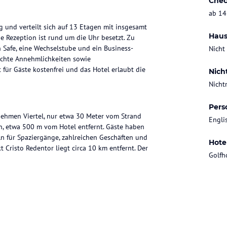
Chec
ab 14
 und verteilt sich auf 13 Etagen mit insgesamt
Haus
e Rezeption ist rund um die Uhr besetzt. Zu
Safe, eine Wechselstube und ein Business-
Nicht
rechte Annehmlichkeiten sowie
 für Gäste kostenfrei und das Hotel erlaubt die
Nich
Nicht
Pers
enehmen Viertel, nur etwa 30 Meter vom Strand
Engli
on, etwa 500 m vom Hotel entfernt. Gäste haben
n für Spaziergänge, zahlreichen Geschäften und
Hote
Cristo Redentor liegt circa 10 km entfernt. Der
Golfh
isten Zimmer haben einen Balkon. Die
nnen angefordert werden. Ein Safe, eine Minibar
inem Telefon mit Direktwahl, einem TV-Gerät
gestattet. Im Bad finden Gäste eine Dusche,