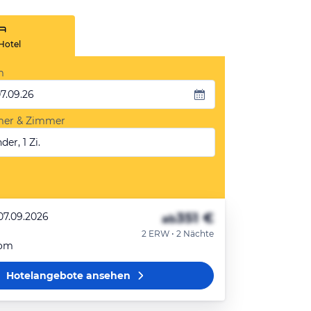
Hotel
m
07.09.26
mer & Zimmer
der, 1 Zi.
351 €
07.09.2026
ab
2 ERW • 2 Nächte
oom
Hotelangebote
ansehen