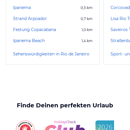
Ipanema
Corcovad
0,5
km
Strand Arpoador
Lisa Rio 
0,7
km
Festung Copacabana
Saveiros
1,0
km
Ipanema Beach
Straßenb
1,4
km
Sehenswürdigkeiten in Rio de Janeiro
Finde Deinen perfekten Urlaub