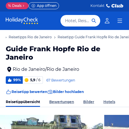
%
Deals
App öffnen
Kontakt
Hotel, Reiseziel
ub
Reisetipps Rio de Janeiro
Reisetipp Guide Frank Hopfe Rio de Janei
Guide Frank Hopfe Rio de
Janeiro
Rio de Janeiro/Rio de Janeiro
99%
5,9
/ 6
67 Bewertungen
Reisetipp bewerten
Bilder hochladen
Reisetippübersicht
Bewertungen
Bilder
Hotels