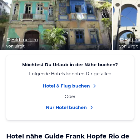
Bild melden
Bild m
von Birgit
von Birgit
Möchtest Du Urlaub in der Nähe buchen?
Folgende Hotels könnten Dir gefallen
Hotel & Flug buchen
Oder
Nur Hotel buchen
Hotel nähe Guide Frank Hopfe Rio de