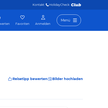
Kontakt
HolidayCheck 
Menü
werten
Favoriten
Anmelden
Reisetipp bewerten
Bilder hochladen