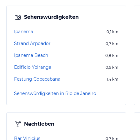
Sehenswürdigkeiten
Ipanema
0,1
km
Strand Arpoador
0,7
km
Ipanema Beach
0,8
km
Edifício Ypiranga
0,9
km
Festung Copacabana
1,4
km
Sehenswürdigkeiten in Rio de Janeiro
Nachtleben
Bar Vinicius
0,7
km