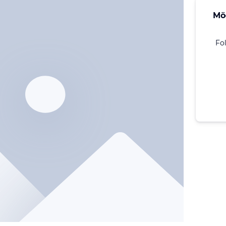
Mö
Fo