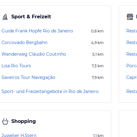
Sport & Freizeit
Guide Frank Hopfe Rio de Janeiro
Rest
0,6
km
Corcovado Bergbahn
Rest
4,9
km
Wanderweg Cláudio Coutinho
Rest
5,1
km
Lisa Rio Tours
Porc
7,3
km
Saveiros Tour Navegação
Capr
7,9
km
Sport- und Freizeitangebote in Rio de Janeiro
Rest
Shopping
Juwelier H.Stern
1,1
km