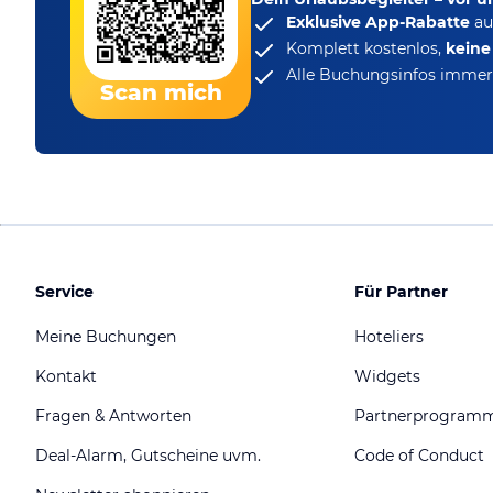
Exklusive App-Rabatte
au
Komplett kostenlos,
kein
Alle Buchungsinfos immer 
Scan mich
Service
Für Partner
Meine Buchungen
Hoteliers
Kontakt
Widgets
Fragen & Antworten
Partnerprogram
Deal-Alarm, Gutscheine uvm.
Code of Conduct