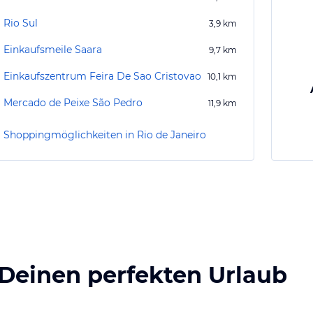
Rio Sul
3,9
km
Einkaufsmeile Saara
9,7
km
Einkaufszentrum Feira De Sao Cristovao
10,1
km
Mercado de Peixe São Pedro
11,9
km
Shoppingmöglichkeiten in Rio de Janeiro
 Deinen perfekten Urlaub