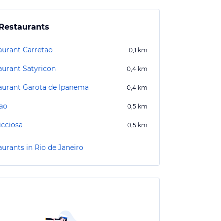
Restaurants
aurant Carretao
0,1
km
aurant Satyricon
0,4
km
aurant Garota de Ipanema
0,4
km
ao
0,5
km
icciosa
0,5
km
aurants in Rio de Janeiro