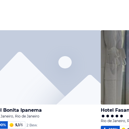
l Bonita Ipanema
Hotel Fasa
 Janeiro, Rio de Janeiro
Rio de Janeiro, 
00
%
5,1
/
6
2 Bew.