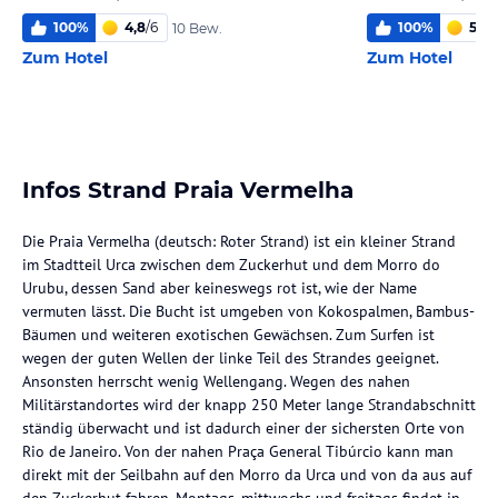
100
%
4,8
/
6
100
%
5,6
/
10 Bew.
Zum Hotel
Zum Hotel
Infos Strand Praia Vermelha
Die Praia Vermelha (deutsch: Roter Strand) ist ein kleiner Strand
im Stadtteil Urca zwischen dem Zuckerhut und dem Morro do
Urubu, dessen Sand aber keineswegs rot ist, wie der Name
vermuten lässt. Die Bucht ist umgeben von Kokospalmen, Bambus-
Bäumen und weiteren exotischen Gewächsen. Zum Surfen ist
wegen der guten Wellen der linke Teil des Strandes geeignet.
Ansonsten herrscht wenig Wellengang. Wegen des nahen
Militärstandortes wird der knapp 250 Meter lange Strandabschnitt
ständig überwacht und ist dadurch einer der sichersten Orte von
Rio de Janeiro. Von der nahen Praça General Tibúrcio kann man
direkt mit der Seilbahn auf den Morro da Urca und von da aus auf