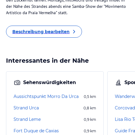
den Zuckerhut fahren. Montags, mittwochs und freitags findet in
der Nähe des Strandes abends eine Samba-Show der "Movimento
Artistico da Praia Vermelha" statt.
Beschreibung bearbeiten
Interessantes in der Nähe
Sehenswürdigkeiten
Spor
Aussichtspunkt Morro Da Urca
Wanderwe
0,5
km
Strand Urca
Corcovad
0,8
km
Strand Leme
Lisa Rio 
0,9
km
Fort Duque de Caxias
0,9
km