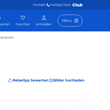
Kontakt
HolidayCheck 
Menü
werten
Favoriten
Anmelden
Scenarium
Reisetipp bewerten
Bilder hochladen