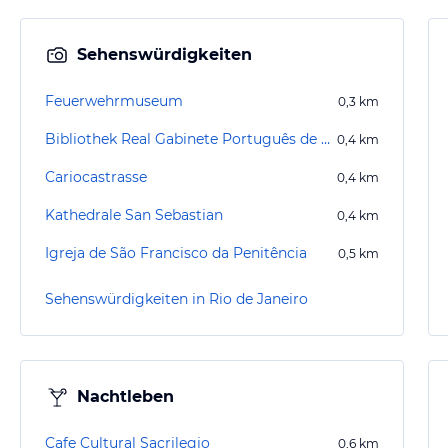
Sehenswürdigkeiten
Feuerwehrmuseum
0,3
km
Bibliothek Real Gabinete Português de Leitura
0,4
km
Cariocastrasse
0,4
km
Kathedrale San Sebastian
0,4
km
Igreja de São Francisco da Penitência
0,5
km
Sehenswürdigkeiten in Rio de Janeiro
Nachtleben
Cafe Cultural Sacrilegio
0,6
km