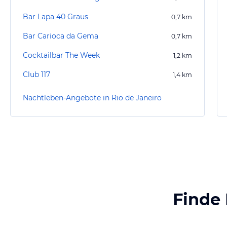
Bar Lapa 40 Graus
0,7
km
Bar Carioca da Gema
0,7
km
Cocktailbar The Week
1,2
km
Club 117
1,4
km
Nachtleben-Angebote in Rio de Janeiro
Finde