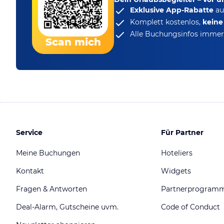
Exklusive App-Rabatte
au
Komplett kostenlos,
kein
Alle Buchungsinfos immer 
Scan mich
Service
Für Partner
Meine Buchungen
Hoteliers
Kontakt
Widgets
Fragen & Antworten
Partnerprogram
Deal-Alarm, Gutscheine uvm.
Code of Conduct