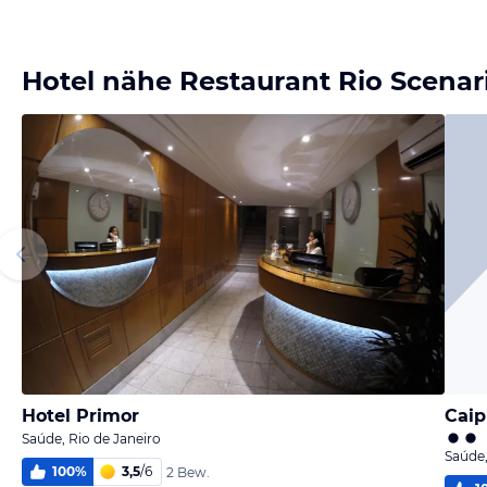
Hotel nähe Restaurant Rio Scena
Hotel Primor
Caip
Saúde, Rio de Janeiro
Saúde,
100
%
3,5
/
6
2 Bew.