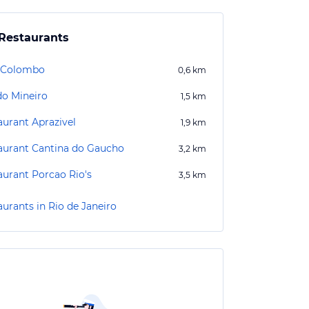
Restaurants
 Colombo
0,6
km
do Mineiro
1,5
km
aurant Aprazivel
1,9
km
aurant Cantina do Gaucho
3,2
km
aurant Porcao Rio's
3,5
km
aurants in Rio de Janeiro