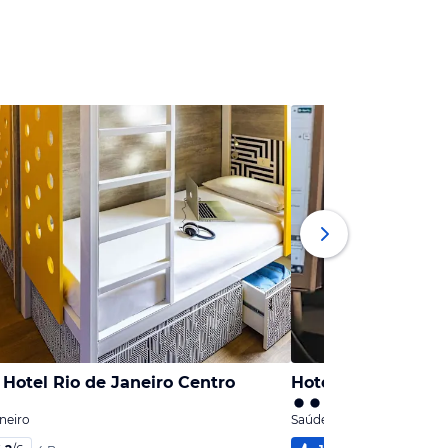
 Hotel Rio de Janeiro Centro
Hotel Ibis Rio De 
neiro
Saúde, Rio de Janeiro