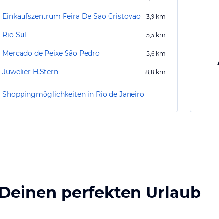
Einkaufszentrum Feira De Sao Cristovao
3,9
km
Rio Sul
5,5
km
Mercado de Peixe São Pedro
5,6
km
Juwelier H.Stern
8,8
km
Shoppingmöglichkeiten in Rio de Janeiro
 Deinen perfekten Urlaub