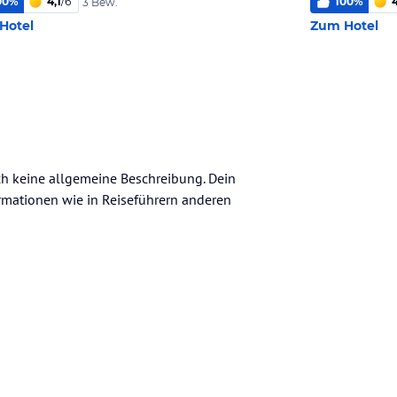
00
%
4,1
/
6
100
%
4
3 Bew.
Hotel
Zum Hotel
och keine allgemeine Beschreibung. Dein
nformationen wie in Reiseführern anderen