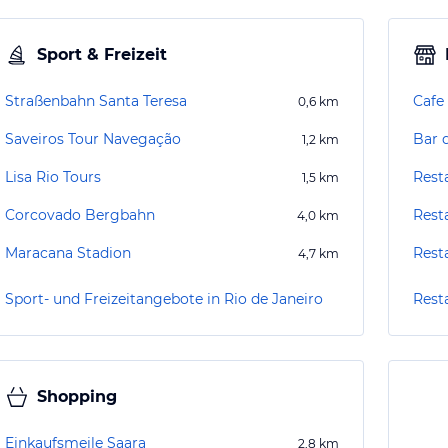
Sport & Freizeit
Straßenbahn Santa Teresa
Cafe
0,6
km
Saveiros Tour Navegação
Bar 
1,2
km
Lisa Rio Tours
Rest
1,5
km
Corcovado Bergbahn
Rest
4,0
km
Maracana Stadion
Rest
4,7
km
Sport- und Freizeitangebote in Rio de Janeiro
Rest
Shopping
Einkaufsmeile Saara
2,8
km