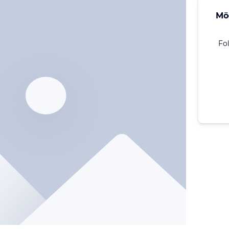
Mö
Fo