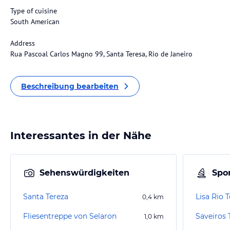
Type of cuisine
South American
Address
Rua Pascoal Carlos Magno 99, Santa Teresa, Rio de Janeiro
Beschreibung bearbeiten
Interessantes in der Nähe
Sehenswürdigkeiten
Spor
Santa Tereza
Lisa Rio 
0,4
km
Fliesentreppe von Selaron
Saveiros
1,0
km