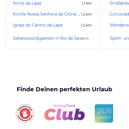
Arcos da Lapa
Straßenb
1,1
km
Kirche Nossa Senhora da Glória do Outeiro
Corcovad
1,2
km
Igreja do Carmo da Lapa
Wanderwe
1,2
km
Sehenswürdigkeiten in Rio de Janeiro
Finde Deinen perfekten Urlaub