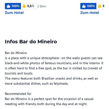
100
%
5,3
/
6
100
%
5,8
/
2 Bew.
Zum Hotel
Zum Hotel
Infos Bar do Mineiro
Bar do Mineiro
is a place with a unique atmosphere - on the walls guests can see
black-and-white photos of famous musicians, and in the interior it
is often hard to find a free spot, as the bar is visited by crowds of
tourists and locals.
The menu features both Brazilian snacks and drinks, as well as
more substantial dishes, such as feijohada.
Recommended for
Bar do Mineiro is a perfect spot for the occasion of a casual
meeting with friends, both during the day and at night.