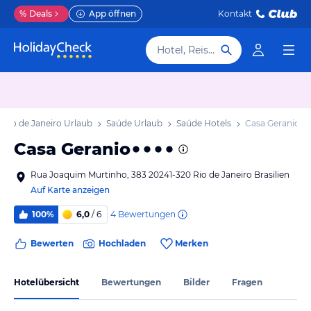
%
Deals
App öffnen
Kontakt
Hotel, Reiseziel
Rio de Janeiro Urlaub
Saúde Urlaub
Saúde Hotels
Casa Geranio
Casa Geranio
Rua Joaquim Murtinho, 383 20241-320 Rio de Janeiro Brasilien
Auf Karte anzeigen
4
Bewertungen
100%
6,0
/ 6
Bewerten
Hochladen
Merken
Hotelübersicht
Bewertungen
Bilder
Fragen