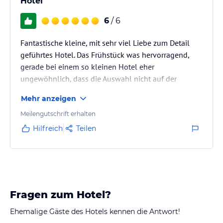
Hotel
6
/ 6
Fantastische kleine, mit sehr viel Liebe zum Detail
geführtes Hotel. Das Frühstück was hervorragend,
gerade bei einem so kleinen Hotel eher
ungewöhnlich, dass die Auswahl nicht auf der
Strecke blieb. Auch die Zimmer sehr edel und
Mehr anzeigen
stilsicher eingerichtet. Fußläufig kann man ins Centro
laufen, die Gegen empfanden wir als sicher.
Meilengutschrift erhalten
Hilfreich
Teilen
Fragen zum Hotel?
Ehemalige Gäste des Hotels kennen die Antwort!