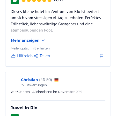
Dieses kleine hotel im Zentrum von Rio ist perfekt
um sich vom stressigen Alltag zu erholen. Perfektes
Frühstück, liebenswürdige Gastgeber und eine
atemberaubenden Pool.
Mehr anzeigen
Einzig WLAN könnte ein bisschen besser sein.
Meilengutschrift erhalten
Hilfreich
Teilen
Christian
(
46-50
)
72
Bewertungen
Vor 6 Jahren • Alleinreisend im November 2019
Juwel in Rio