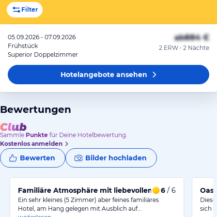
Filter
ab
884 €
05.09.2026 - 07.09.2026
Frühstück
2 ERW • 2 Nächte
Superior Doppelzimmer
Hotelangebote
ansehen
Bewertungen
Sammle
Punkte
für Deine Hotelbewertung.
Kostenlos anmelden
Bewerten
Bilder hochladen
Familiäre Atmosphäre mit liebevollem Frühstücksang
6
/ 6
Oase
Ein sehr kleines (5 Zimmer) aber feines familiäres
Diese
Hotel, am Hang gelegen mit Ausblich auf…
sich 