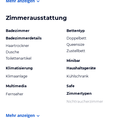
Mehr anzeigen
Zimmerausstattung
Badezimmer
Bettentyp
Badezimmerdetails
Doppelbett
Queensize
Haartrockner
Zustellbett
Dusche
Toilettenartikel
Minibar
Klimatisierung
Haushaltsgeräte
Klimaanlage
Kühlschrank
Multimedia
Safe
Zimmertypen
Fernseher
Nichtraucherzimmer
Mehr anzeigen