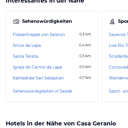
Interessantes in der Nähe
Sehenswürdigkeiten
Spor
Fliesentreppe von Selaron
0,3
km
Saveiros
Arcos da Lapa
0,4
km
Lisa Rio 
Santa Tereza
0,5
km
Straßenb
Igreja do Carmo da Lapa
0,5
km
Corcovad
Kathedrale San Sebastian
0,7
km
Wanderwe
Sehenswürdigkeiten in Saúde
Sport- un
Hotels in der Nähe von Casa Geranio