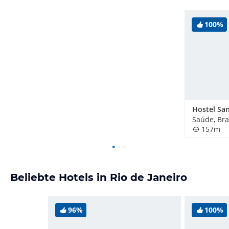
100%
Saúde, Bra
157m
Beliebte Hotels in Rio de Janeiro
96%
100%