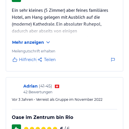
Ein sehr kleines (5 Zimmer) aber feines familiäres
Hotel, am Hang gelegen mit Ausblich auf die
(moderne) Kathedrale. Ein absoluter Ruhepol,
dadurch aber abseits von einigen
Sehenswürdigkeiten wie der Christus-Statue, dem
Mehr anzeigen
Zuckerhut und den berühmten Stränden.
Meilengutschrift erhalten
Hilfreich
Teilen
Adrian
(
41-45
)
42
Bewertungen
Vor 3 Jahren • Verreist als Gruppe im November 2022
Oase im Zentrum bin Rio
6
/ 6