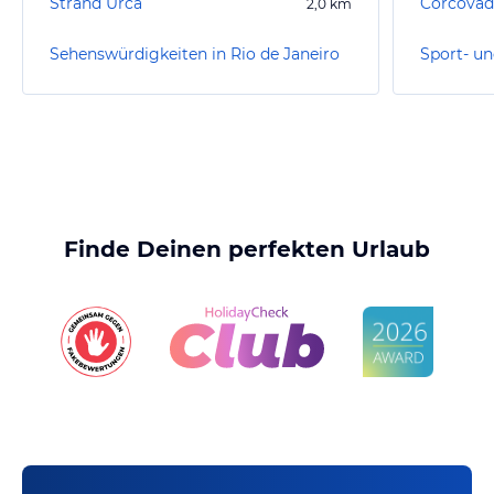
Strand Urca
Corcovad
2,0
km
Sehenswürdigkeiten in Rio de Janeiro
Finde Deinen perfekten Urlaub