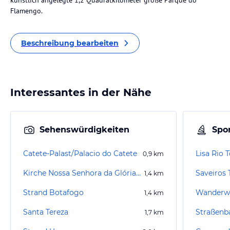
künstlich angelegte 1,2 Quadratkilometer große Parque do
Flamengo.
Beschreibung bearbeiten
Interessantes in der Nähe
Sehenswürdigkeiten
Spor
Catete-Palast/Palacio do Catete
Lisa Rio 
0,9
km
Kirche Nossa Senhora da Glória do Outeiro
Saveiros
1,4
km
Strand Botafogo
Wanderwe
1,4
km
Santa Tereza
Straßenb
1,7
km