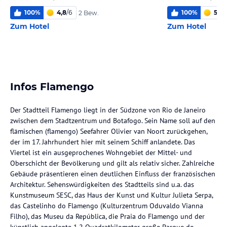
100
%
4,8
/
6
100
%
5,0
/
2 Bew.
Zum Hotel
Zum Hotel
Infos Flamengo
Der Stadtteil Flamengo liegt in der Südzone von Rio de Janeiro
zwischen dem Stadtzentrum und Botafogo. Sein Name soll auf den
flämischen (flamengo) Seefahrer Olivier van Noort zurückgehen,
der im 17. Jahrhundert hier mit seinem Schiff anlandete. Das
Viertel ist ein ausgeprochenes Wohngebiet der Mittel- und
Oberschicht der Bevölkerung und gilt als relativ sicher. Zahlreiche
Gebäude präsentieren einen deutlichen Einfluss der französischen
Architektur. Sehenswürdigkeiten des Stadtteils sind u.a. das
Kunstmuseum SESC, das Haus der Kunst und Kultur Julieta Serpa,
das Castelinho do Flamengo (Kulturzentrum Oduvaldo Vianna
Filho), das Museu da República, die Praia do Flamengo und der