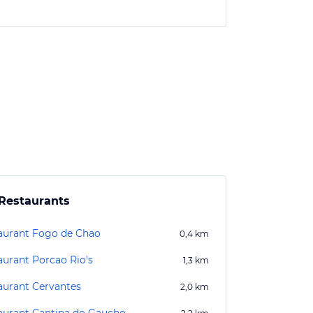
Restaurants
aurant Fogo de Chao
0,4
km
aurant Porcao Rio's
1,3
km
aurant Cervantes
2,0
km