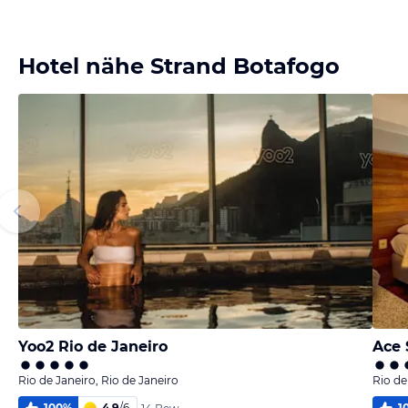
Bild
Bild
Bild
melden
melden
melden
von Helmut
von Helmut
von Helmut
Hotel nähe Strand Botafogo
Yoo2 Rio de Janeiro
Ace 
Rio de Janeiro, Rio de Janeiro
Rio de
100
%
4,9
/
6
1