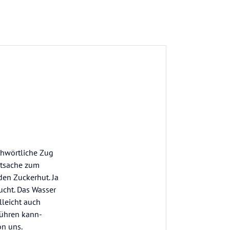
chwörtliche Zug
Tatsache zum
den Zuckerhut. Ja
sucht. Das Wasser
lleicht auch
führen kann-
on uns.