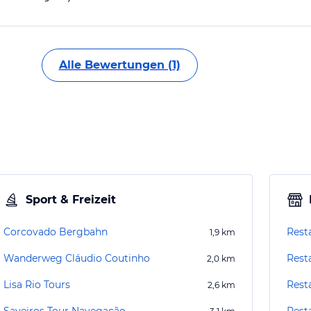
Alle Bewertungen (1)
Sport & Freizeit
Corcovado Bergbahn
Rest
1,9
km
Wanderweg Cláudio Coutinho
Rest
2,0
km
Lisa Rio Tours
Rest
2,6
km