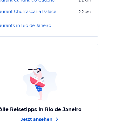
aurant Cantina do Gaucho
2,2
km
aurant Churrascaria Palace
2,2
km
aurants in Rio de Janeiro
Alle Reisetipps in Rio de Janeiro
Jetzt ansehen