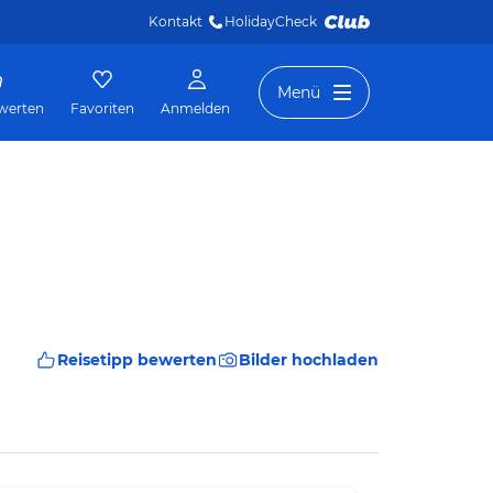
Kontakt
HolidayCheck 
Menü
werten
Favoriten
Anmelden
Reisetipp bewerten
Bilder hochladen