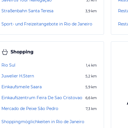
Saveiros Tour Navegação
Rest
3,1
km
Straßenbahn Santa Teresa
Rest
3,9
km
Sport- und Freizeitangebote in Rio de Janeiro
Rest
Shopping
Rio Sul
1,4
km
Juwelier H.Stern
5,2
km
Einkaufsmeile Saara
5,9
km
Einkaufszentrum Feira De Sao Cristovao
6,6
km
Mercado de Peixe São Pedro
7,3
km
Shoppingmöglichkeiten in Rio de Janeiro