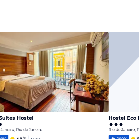
Suites Hostel
Hostel Eco 
 Janeiro, Rio de Janeiro
Rio de Janeiro, 
00
%
4,9
/
6
100
%
5