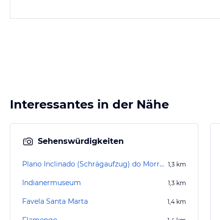
Interessantes in der Nähe
Sehenswürdigkeiten
Plano Inclinado (Schrägaufzug) do Morro Dona Marta
1,3
km
Indianermuseum
1,3
km
Favela Santa Marta
1,4
km