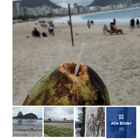
Bild melden
von ER
Alle Bilder
(
6
)