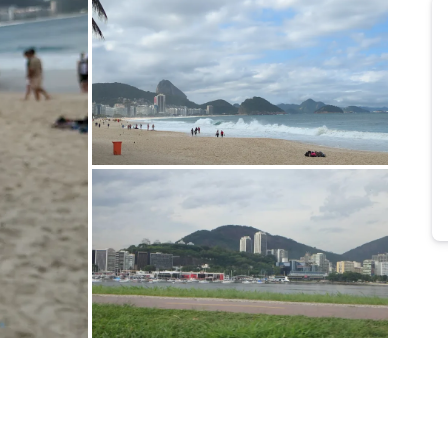
Bild melden
von ER
Bild melden
von Karlheinz & Edith