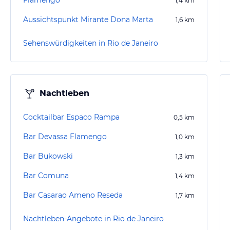
Flamengo
1,4
km
Aussichtspunkt Mirante Dona Marta
1,6
km
Sehenswürdigkeiten in Rio de Janeiro
Nachtleben
Cocktailbar Espaco Rampa
0,5
km
Bar Devassa Flamengo
1,0
km
Bar Bukowski
1,3
km
Bar Comuna
1,4
km
Bar Casarao Ameno Reseda
1,7
km
Nachtleben-Angebote in Rio de Janeiro