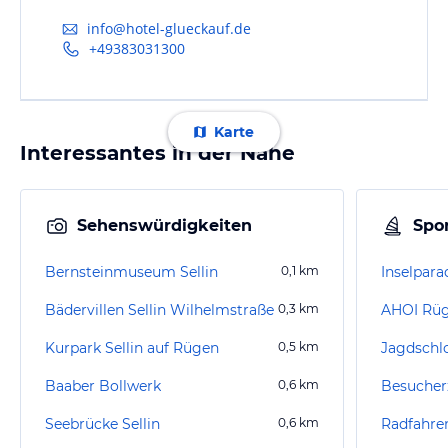
info@hotel-glueckauf.de
+49383031300
Karte
Interessantes in der Nähe
Sehenswürdigkeiten
Spor
Bernsteinmuseum Sellin
0,1
km
Inselparad
Bädervillen Sellin Wilhelmstraße
0,3
km
Kurpark Sellin auf Rügen
0,5
km
Baaber Bollwerk
0,6
km
Seebrücke Sellin
0,6
km
Radfahre