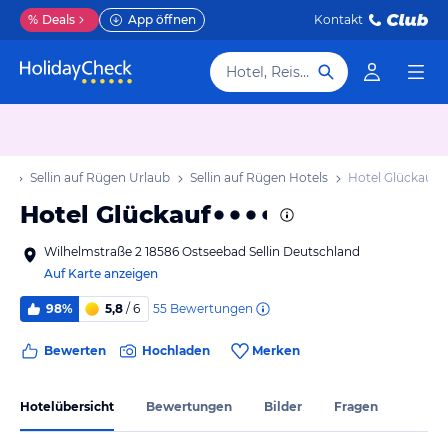
%
Deals
App öffnen
Kontakt
Hotel, Reiseziel
ub
Sellin auf Rügen Urlaub
Sellin auf Rügen Hotels
Hotel Glückauf
Hotel Glückauf
Wilhelmstraße 2 18586 Ostseebad Sellin Deutschland
Auf Karte anzeigen
55
Bewertungen
98%
5,8
/ 6
Bewerten
Hochladen
Merken
Hotelübersicht
Bewertungen
Bilder
Fragen