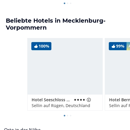
Beliebte Hotels in Mecklenburg-
Vorpommern
100%
99%
Hotel Seeschloss Sellin
Sellin auf Rügen, Deutschland
Sellin auf
Orte in der Nähe