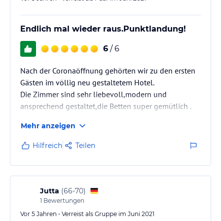
Endlich mal wieder raus.Punktlandung!
6
/ 6
Nach der Coronaöffnung gehörten wir zu den ersten
Gästen im völlig neu gestaltetem Hotel.
Die Zimmer sind sehr liebevoll,modern und
ansprechend gestaltet,die Betten super gemütlich .
Der Außenbereich des Speiserestaurants ist hell, mit
Mehr anzeigen
mediterranem Flair und einladendem Ambiente
Hilfreich
Teilen
Jutta
(
66-70
)
1
Bewertungen
Vor 5 Jahren • Verreist als Gruppe im Juni 2021