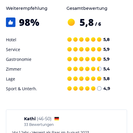
Weiterempfehlung
Gesamtbewertung
98
%
5,8
/ 6
Hotel
5,8
Service
5,9
Gastronomie
5,9
Zimmer
5,4
Lage
5,8
Sport & Unterh.
4,9
Kathi
(
46-50
)
33
Bewertungen
Vor 1 Jahr • Verreist als Paar im August 2023