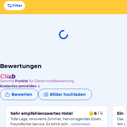
Filter
Bewertungen
Sammle
Punkte
für Deine Hotelbewertung.
Kostenlos anmelden
Bewerten
Bilder hochladen
Sehr empfehlenswertes Hotel
6
/ 6
Ein 
Tolle Lage, renovierte Zimmer, hervorragendes Essen,
Das Ho
freundlicher Service. Es lohnt sich…
weiterlesen
Wir e