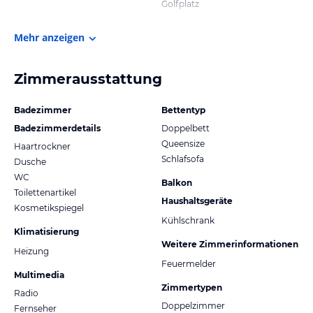
Golfplatz
Mehr anzeigen
Zimmerausstattung
Badezimmer
Bettentyp
Badezimmerdetails
Doppelbett
Queensize
Haartrockner
Schlafsofa
Dusche
WC
Balkon
Toilettenartikel
Haushaltsgeräte
Kosmetikspiegel
Kühlschrank
Klimatisierung
Weitere Zimmerinformationen
Heizung
Feuermelder
Multimedia
Zimmertypen
Radio
Doppelzimmer
Fernseher