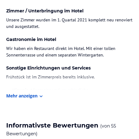
Zimmer / Unterbringung im Hotel
Unsere Zimmer wurden im 1. Quartal 2021 komplett neu renoviert
und ausgestattet.
Gastronomie im Hotel
Wir haben ein Restaurant direkt im Hotel. Mit einer tollen
Sonnenterrasse und einem separaten Wintergarten.
Sonstige Einrichtungen und Services
Frühstück ist im Zimmerpreis bereits inklusive.
Hinweis:
Allgemeine und unverbindliche
Mehr anzeigen
Hoteliers-/Veranstalter-/Kataloginformationen. Alle Angaben
ohne Gewähr und ohne Prüfung durch HolidayCheck. Bitte
lies vor der Buchung die verbindlichen
Angebotsdetails
des
jeweiligen Veranstalters.
Informativste Bewertungen
(von
55
Bewertungen)