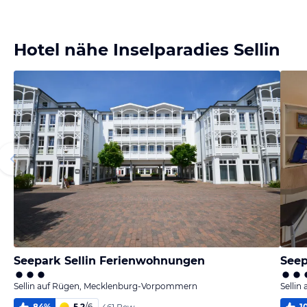
Bild melden
von Christian
Hotel nähe Inselparadies Sellin
Seepark Sellin Ferienwohnungen
Seep
Sellin auf Rügen, Mecklenburg-Vorpommern
Selli
84
%
5,2
/
6
1