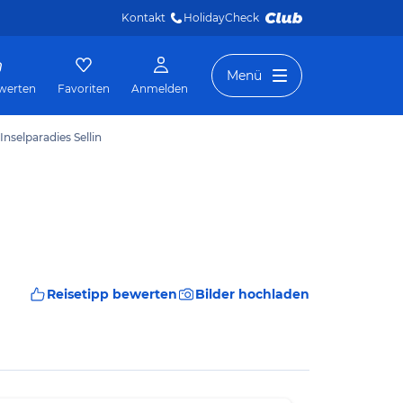
Kontakt
HolidayCheck 
Menü
werten
Favoriten
Anmelden
Inselparadies Sellin
Reisetipp bewerten
Bilder hochladen