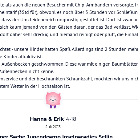
erte als auch die neuen Besucher mit Chip-Armbändern versorgte. 
ntarif (3Std für), obwohl es noch über 3 Stunden vor Schließun
t, dass der Umkleidebereich ungünstig gestaltet ist. Dort ist zwar
t sich kaum jemand von den Gästen daran, der das Bad verlässt. W
 dort daher sehr dreckig und niemand reinigt oder prüft, die Einha
htet - unsere Kinder hatten Spaß. Allerdings sind 2 Stunden mehr
Kinder attraktiv ist.
im Außenbecken geschwommen. Diese war mit einigen Baumblätter
 Außenbecken nicht kenne.
enservice und der beschränkten Schrankzahl, möchten wir uns ni
htem Wetter in der Hochsaison ist.
Hanna & Erik
14-18
Juli 2013
per Sache Jugendcamp Inselparadies Sellin