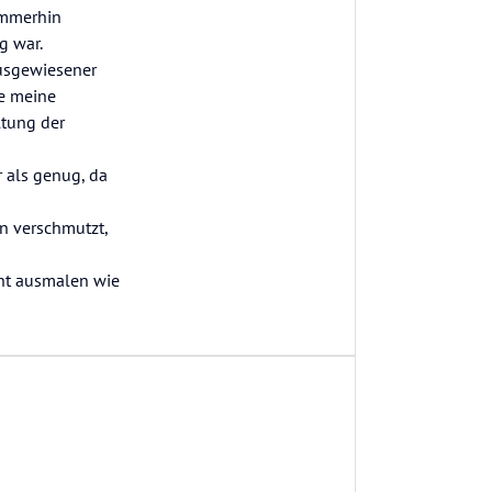
Immerhin
g war.
 ausgewiesener
ie meine
ltung der
 als genug, da
n verschmutzt,
cht ausmalen wie