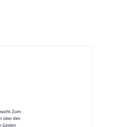
emacht. Zum
en über den
n Gästen