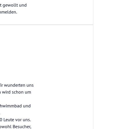
t gewollt und
anmelden.
Wir wunderten uns
nn wird schon um
 Schwimmbad und
.
 Leute vor uns.
sowohl Besucher,