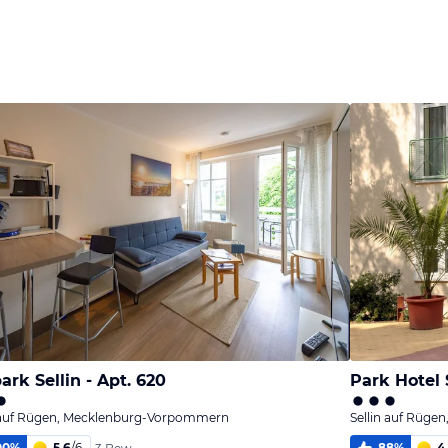
ark Sellin - Apt. 620
Park Hotel 
n auf Rügen, Mecklenburg-Vorpommern
Sellin auf Rüg
00
%
5,6
/
6
88
%
4