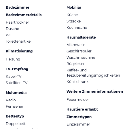
Badezimmer
Mobiliar
Badezimmerdetails
Küche
Sitzecke
Haartrockner
Kochnische
Dusche
WC
Haushaltsgeräte
Toilettenartikel
Mikrowelle
Klimatisierung
Geschirrspüler
Waschmaschine
Heizung
Bügeleisen
TV-Empfang
Kaffee- und
Teezubereitungsmöglichkeiten
Kabel-TV
Kühlschrank
Satelliten-TV
Weitere Zimmerinformationen
Multimedia
Feuermelder
Radio
Fernseher
Haustiere erlaubt
Bettentyp
Zimmertypen
Doppelbett
Einzelzimmer