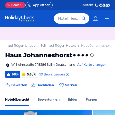
%
Deals
App öffnen
Kontakt
Hotel, Reiseziel
Sellin auf Rügen Urlaub
Sellin auf Rügen Hotels
Haus Johanneshorst
Haus Johanneshorst
Wilhelmstraße 7 18586 Sellin Deutschland
Auf Karte anzeigen
99
Bewertungen
98%
5,8
/ 6
Bewerten
Hochladen
Merken
Hotelübersicht
Bewertungen
Bilder
Fragen