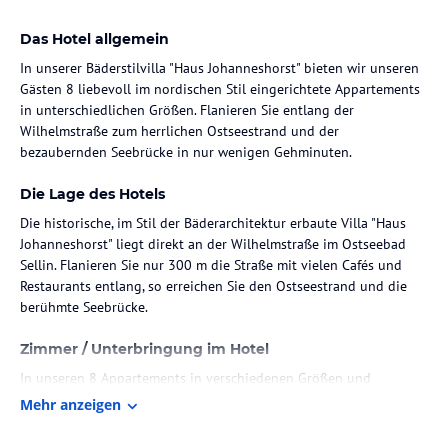
Das Hotel allgemein
In unserer Bäderstilvilla "Haus Johanneshorst" bieten wir unseren
Gästen 8 liebevoll im nordischen Stil eingerichtete Appartements
in unterschiedlichen Größen. Flanieren Sie entlang der
Wilhelmstraße zum herrlichen Ostseestrand und der
bezaubernden Seebrücke in nur wenigen Gehminuten.
Die Lage des Hotels
Die historische, im Stil der Bäderarchitektur erbaute Villa "Haus
Johanneshorst" liegt direkt an der Wilhelmstraße im Ostseebad
Sellin. Flanieren Sie nur 300 m die Straße mit vielen Cafés und
Restaurants entlang, so erreichen Sie den Ostseestrand und die
berühmte Seebrücke.
Zimmer / Unterbringung im Hotel
In unseren 8 Appartements in verschiedenen Größen und
Ausstattungen finden jeweils 1 bis 4 Gäste eine gemütliche
Mehr anzeigen
Unterkunft. Rufen Sie uns an - wir finden schon das Passende für
Sie.