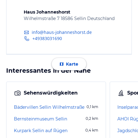
Haus Johanneshorst
Wilhelmstraße 7 18586 Sellin Deutschland
info@haus-johanneshorst.de
+49383031690
Karte
Interessantes in der Nähe
Sehenswürdigkeiten
Spor
Bädervillen Sellin Wilhelmstraße
0,1
km
Inselparad
Bernsteinmuseum Sellin
0,2
km
Kurpark Sellin auf Rügen
0,4
km