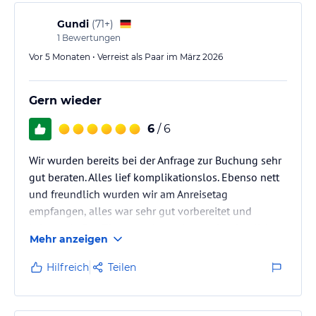
Gundi
(
71+
)
1
Bewertungen
Vor 5 Monaten • Verreist als Paar im März 2026
Gern wieder
6
/ 6
Wir wurden bereits bei der Anfrage zur Buchung sehr
gut beraten. Alles lief komplikationslos. Ebenso nett
und freundlich wurden wir am Anreisetag
empfangen, alles war sehr gut vorbereitet und
informativ. Das Zimmer sehr sauber und ordentlich, es
Mehr anzeigen
fehlte an nichts. Das Frühstück, ausreichend, von
allem etwas, das Personal zuvorkommend. Gern
Hilfreich
Teilen
kommen wir bei Gelegenheit wieder.