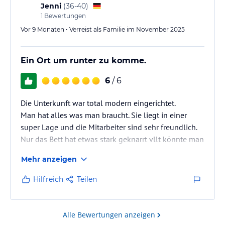
Jenni
(
36-40
)
1
Bewertungen
Vor 9 Monaten • Verreist als Familie im November 2025
Ein Ort um runter zu komme.
6
/ 6
Die Unterkunft war total modern eingerichtet.
Man hat alles was man braucht. Sie liegt in einer
super Lage und die Mitarbeiter sind sehr freundlich.
Nur das Bett hat etwas stark geknarrt vllt könnte man
sich das mal anschauen.
Mehr anzeigen
Wir kommen gerne wieder und ich kann es auch
jedem empfehlen dort Urlaub zu machen.
Hilfreich
Teilen
Vielen Dank
Alle Bewertungen anzeigen