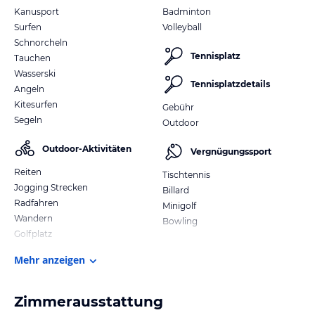
Kanusport
Badminton
Surfen
Volleyball
Schnorcheln
Tennisplatz
Tauchen
Wasserski
Tennisplatzdetails
Angeln
Kitesurfen
Gebühr
Segeln
Outdoor
Outdoor-Aktivitäten
Vergnügungssport
Reiten
Tischtennis
Jogging Strecken
Billard
Radfahren
Minigolf
Wandern
Bowling
Golfplatz
Mehr anzeigen
Zimmerausstattung