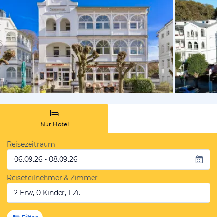
vom Hotelie
Nur Hotel
Reisezeitraum
06.09.26 - 08.09.26
Reiseteilnehmer & Zimmer
2 Erw, 0 Kinder, 1 Zi.