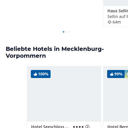
Haus Selli
Sellin auf
64m
Beliebte Hotels in Mecklenburg-
Vorpommern
100%
99%
Hotel Seeschloss Sellin