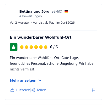
Ihren vierbeinigen Liebling können Sie gegen eine einmalige
Gebühr gern mit in den Urlaub bringen.
Bettina und Jörg
(
56-60
)
4
Bewertungen
Hinweis:
Allgemeine und unverbindliche
Hoteliers-/Veranstalter-/Kataloginformationen. Alle Angaben
Vor 2 Monaten • Verreist als Paar im Juni 2026
ohne Gewähr und ohne Prüfung durch HolidayCheck. Bitte
lies vor der Buchung die verbindlichen
Angebotsdetails
des
jeweiligen Veranstalters.
Ein wunderbarer Wohlfühl-Ort
6
/ 6
Ein wunderbarer Wohlfühl-Ort! Gute Lage,
freundliches Personal, schöne Umgebung. Wir haben
nichts vermisst!
Mehr anzeigen
Hilfreich
Teilen