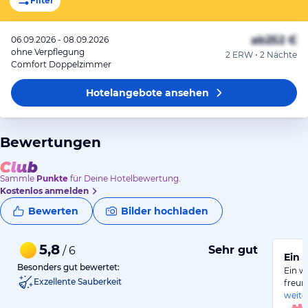
Filter
ab
252 €
06.09.2026 - 08.09.2026
ohne Verpflegung
2 ERW • 2 Nächte
Comfort Doppelzimmer
Hotelangebote
ansehen
Bewertungen
Sammle
Punkte
für Deine Hotelbewertung.
Kostenlos anmelden
Bewerten
Bilder hochladen
5,8
Sehr gut
/ 6
Ein 
Besonders gut bewertet:
Ein w
Exzellente Sauberkeit
freun
weite