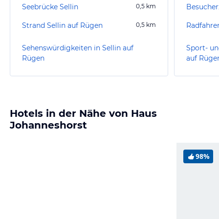
Seebrücke Sellin
0,5
km
Strand Sellin auf Rügen
0,5
km
Radfahre
Sehenswürdigkeiten in Sellin auf
Sport- un
Rügen
auf Rüge
Hotels in der Nähe von Haus
Johanneshorst
98%