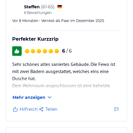
Steffen
(
61-65
)
6
Bewertungen
Vor 8 Monaten • Verreist als Paar im Dezember 2025
Perfekter Kurzzrip
6
/ 6
Sehr schönes altes saniertes Gebäude. Die Fewo ist
mit zwei Bädern ausgestattet, welches eins eine
Dusche hat.
Dem Wohnraum angeschlossen ist eine beheizte
Logia, die auch zum verweilen einlädt.
Mehr anzeigen
Alles in allem, eine schöne Fewo.
Hilfreich
Teilen