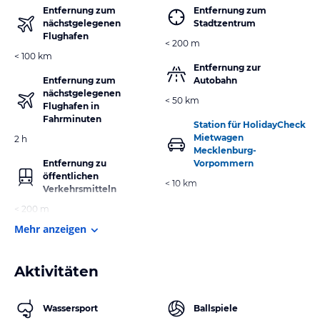
Entfernung zum
Entfernung zum
nächstgelegenen
Stadtzentrum
Flughafen
< 200 m
< 100 km
Entfernung zur
Entfernung zum
Autobahn
nächstgelegenen
< 50 km
Flughafen in
Fahrminuten
Station für HolidayCheck
Mietwagen
2 h
Mecklenburg-
Entfernung zu
Vorpommern
öffentlichen
< 10 km
Verkehrsmitteln
< 200 m
Mehr anzeigen
Aktivitäten
Wassersport
Ballspiele