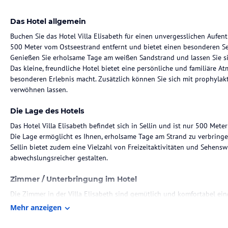
Das Hotel allgemein
Buchen Sie das Hotel Villa Elisabeth für einen unvergesslichen Aufenth
500 Meter vom Ostseestrand entfernt und bietet einen besonderen S
Genießen Sie erholsame Tage am weißen Sandstrand und lassen Sie si
Das kleine, freundliche Hotel bietet eine persönliche und familiäre A
besonderen Erlebnis macht. Zusätzlich können Sie sich mit prophyl
verwöhnen lassen.
Die Lage des Hotels
Das Hotel Villa Elisabeth befindet sich in Sellin und ist nur 500 Met
Die Lage ermöglicht es Ihnen, erholsame Tage am Strand zu verbringe
Sellin bietet zudem eine Vielzahl von Freizeitaktivitäten und Sehensw
abwechslungsreicher gestalten.
Zimmer / Unterbringung im Hotel
Die Zimmer in der Villa Elisabeth sind gemütlich und komfortabel ei
Atmosphäre. Genießen Sie den Komfort und die Annehmlichkeiten, die
Mehr anzeigen
sich mit prophylaktischen physiotherapeutischen Anwendungen wie
lassen.