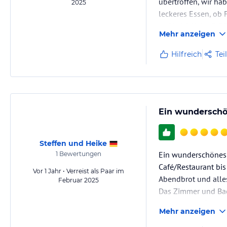
übertroffen, wir ha
2025
leckeres Essen, ob 
Auf bald, liebe Grü
Mehr anzeigen
Hilfreich
Tei
Ein wunderschön
Steffen und Heike
Ein wunderschönes H
1
Bewertungen
Café/Restaurant bis
Vor 1 Jahr • Verreist als Paar im
Abendbrot und alle
Februar 2025
Das Zimmer und Bad
Kurz gesagt: Es war 
Mehr anzeigen
Wir haben uns vom