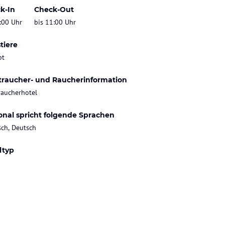
k-In
Check-Out
:00 Uhr
bis 11:00 Uhr
tiere
bt
traucher- und Raucherinformation
raucherhotel
onal spricht folgende Sprachen
sch, Deutsch
ltyp