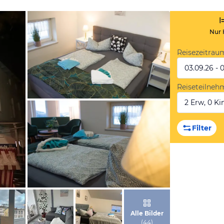
Nur 
Reisezeitrau
03.09.26 - 
Reiseteilneh
2 Erw, 0 Kin
von Booking.com
Filter
von Booking.com
Alle Bilder
(
44
)