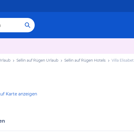
rlaub
Sellin auf Rügen Urlaub
Sellin auf Rügen Hotels
Villa Elisabe
uf Karte anzeigen
en