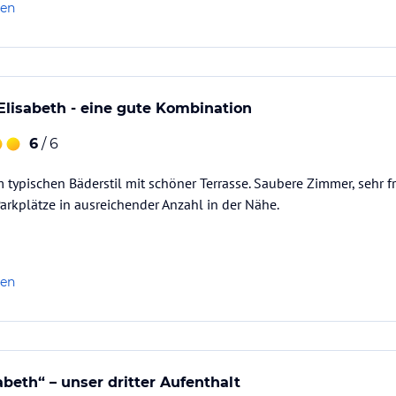
len
 Elisabeth - eine gute Kombination
6
/ 6
m typischen Bäderstil mit schöner Terrasse. Saubere Zimmer, sehr f
arkplätze in ausreichender Anzahl in der Nähe.
len
sabeth“ – unser dritter Aufenthalt