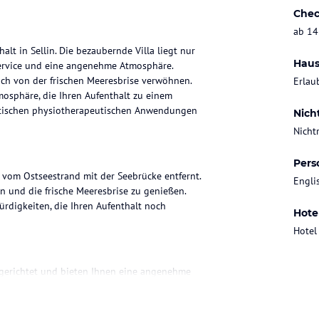
Chec
ab 14
alt in Sellin. Die bezaubernde Villa liegt nur
Haus
ervice und eine angenehme Atmosphäre.
ch von der frischen Meeresbrise verwöhnen.
Erlau
tmosphäre, die Ihren Aufenthalt zu einem
aktischen physiotherapeutischen Anwendungen
Nich
Nicht
Pers
er vom Ostseestrand mit der Seebrücke entfernt.
Engli
n und die frische Meeresbrise zu genießen.
ürdigkeiten, die Ihren Aufenthalt noch
Hote
Hotel
ngerichtet und bieten Ihnen eine angenehme
 Ihnen geboten werden. Zusätzlich können Sie
 original Rügener Kreidepackungen verwöhnen