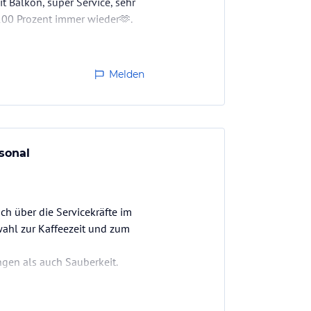
 Balkon, super Service, sehr
100 Prozent immer wieder🫶.
Melden
sonal
h über die Servicekräfte im
wahl zur Kaffeezeit und zum
gen als auch Sauberkeit.
stimmt wieder.