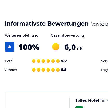
Gastronomie im Hotel
Das Hotel Villa Elisabeth bietet Ihnen einen besonderen Service und 
Genießen Sie die persönliche und familiäre Atmosphäre des kleinen, f
Informativste Bewertungen
(von
52
B
Sport und Unterhaltung
Weiterempfehlung
Gesamtbewertung
Neben erholsamen Tagen am Strand bietet Sellin eine Vielzahl von Fre
abwechslungsreich gestalten. Nutzen Sie die Möglichkeit, prophylak
100
%
6,0
/ 6
original Rügener Kreidepackungen zu buchen und verwöhnen Sie Kör
Hotel
6,0
Serv
Hinweis:
Verfasst von HolidayCheck mit Hilfe von KI. Alle Angaben 
verbindlichen
Angebotsdetails
des jeweiligen Veranstalters.
Zimmer
5,8
Lag
Tolles Hotel für