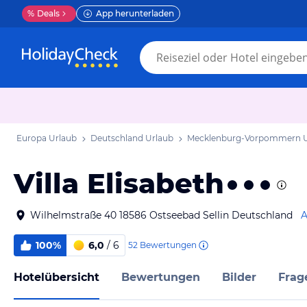
%
Deals
App herunterladen
Europa Urlaub
Deutschland Urlaub
Mecklenburg-Vorpommern U
Villa Elisabeth
Wilhelmstraße 40 18586 Ostseebad Sellin Deutschland
A
100%
6,0
/ 6
52
Bewertungen
Hotelübersicht
Bewertungen
Bilder
Frag