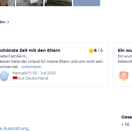
den
Schönste Zeit mit den Eltern
6
/ 6
Ein wu
Liebe Familie H.,
Ein wun
Besser hätte der Urlaub für meine Eltern und uns nicht sein
liebevo
können bei…
weiterlesen
Manuela
51-55
•
Juli 2025
Aus Deutschland
Gesa
< 50
e Ausstattung