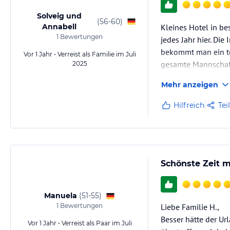
Solveig und
(
56-60
)
Annabell
Kleines Hotel in be
1
Bewertungen
jedes Jahr hier. Di
bekommt man ein to
Vor 1 Jahr • Verreist als Familie im Juli
gesamte Mannschaft
2025
Mehr anzeigen
Hilfreich
Tei
Schönste Zeit m
Manuela
(
51-55
)
1
Bewertungen
Liebe Familie H.,
Besser hätte der Ur
Vor 1 Jahr • Verreist als Paar im Juli