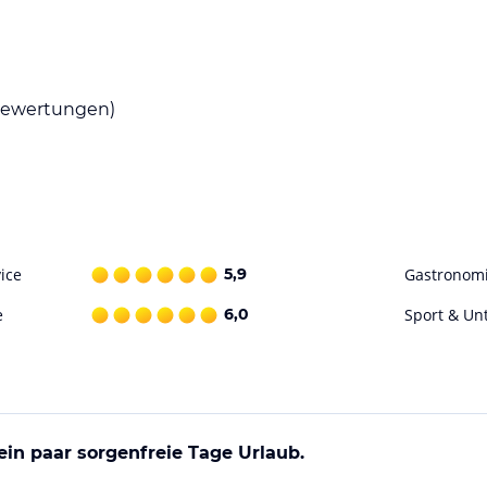
legt großen Wert auf Ihr Wohlbefinden.
reundlichen Hotels.
ewertungen)
izeitmöglichkeiten, die Ihren Aufenthalt
tische physiotherapeutische Anwendungen wie
per und Geist.
ice
5,9
Gastronom
ohne Gewähr. Bitte lies vor der Buchung die
e
6,0
Sport & Un
 ein paar sorgenfreie Tage Urlaub.