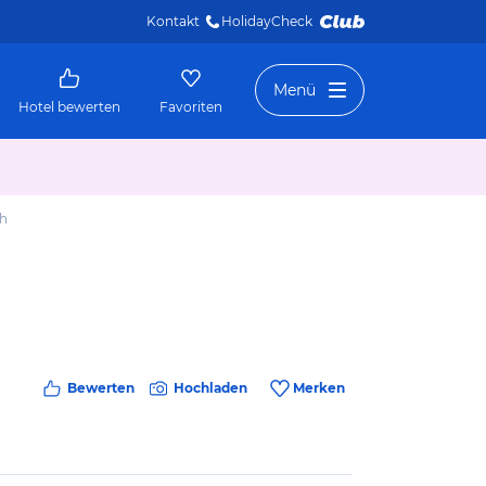
Kontakt
HolidayCheck 
Menü
Hotel bewerten
Favoriten
th
Bewerten
Hochladen
Merken