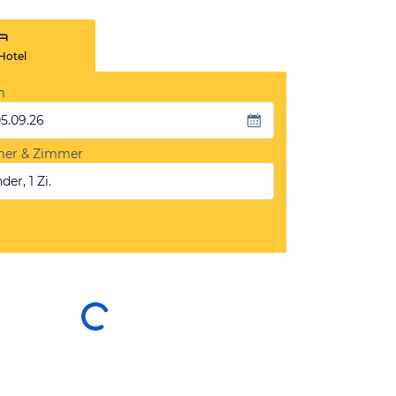
Hotel
m
05.09.26
mer & Zimmer
der, 1 Zi.