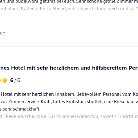
ben uns pudelwohl gefühlt bei euch. Sehr schöne große Zimmer mit
Frühstück, Kaffee oder zu Abend, sehr abwechslungsreich und zu 
ße
len
es Hotel mit sehr herzlichem und hilfsbereitem Per
6
/ 6
otel mit sehr herzlichen Inhabern, liebevollem Personal vom Koc
 zur Zimmerservice-Kraft, tolles Frühstücksbuffet, eine Riesenaus
s sehr schmackhaft.
 ( Regendusche, tolle Duschkabine) waren top, sowohl Einrichtun
alles perfekt.
 ersten Moment an sehr willkommen gefühlt und kommen ganz be