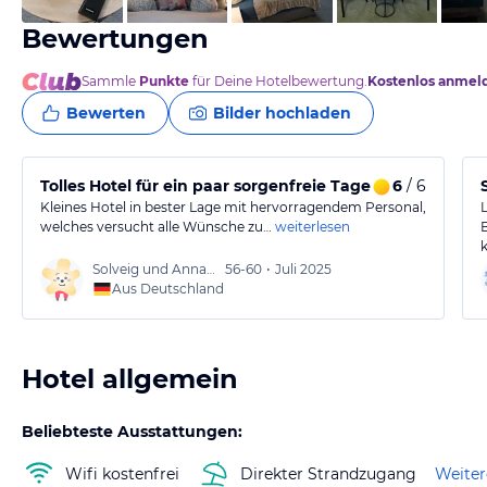
Bewertungen
Sammle
Punkte
für Deine Hotelbewertung.
Kostenlos anmel
Bewerten
Bilder hochladen
Tolles Hotel für ein paar sorgenfreie Tage Urlaub.
6
/ 6
Kleines Hotel in bester Lage mit hervorragendem Personal,
welches versucht alle Wünsche zu…
weiterlesen
Solveig und Annabell
56-60
•
Juli 2025
Aus Deutschland
Hotel allgemein
Beliebteste Ausstattungen:
Wifi kostenfrei
Direkter Strandzugang
Weiter