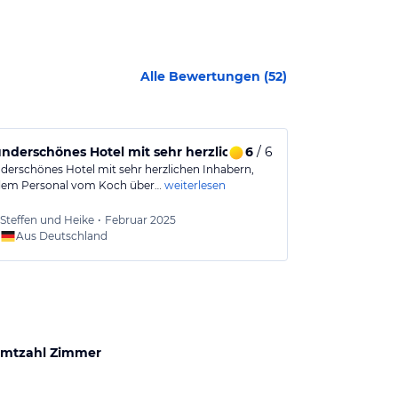
Alle Bewertungen (
52
)
nderschönes Hotel mit sehr herzlichem und hilfsbereitem P
6
/ 6
Sellin und V
derschönes Hotel mit sehr herzlichen Inhabern,
Sehr schöne Vil
llem Personal vom Koch über…
weiterlesen
Terrasse. Saub
Steffen und Heike
•
Februar 2025
Isabell
Aus Deutschland
Aus
mtzahl Zimmer