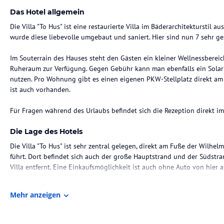
Das Hotel allgemein
Die Villa "To Hus" ist eine restaurierte Villa im Bäderarchitekturstil
wurde diese liebevolle umgebaut und saniert. Hier sind nun 7 sehr 
Im Souterrain des Hauses steht den Gästen ein kleiner Wellnessberei
Ruheraum zur Verfügung. Gegen Gebühr kann man ebenfalls ein Solar
nutzen. Pro Wohnung gibt es einen eigenen PKW-Stellplatz direkt am
ist auch vorhanden.
Die Lage des Hotels
Die Villa "To Hus" ist sehr zentral gelegen, direkt am Fuße der Wilhel
führt. Dort befindet sich auch der große Hauptstrand und der Südstr
Villa entfernt. Eine Einkaufsmöglichkeit ist auch ohne Auto von hier a
Zimmer / Unterbringung im Hotel
Mehr anzeigen
App. 1 ist ein ca. 70m² großes 3-Raum-Appartement, welches im modern
Personen buchbar. Die zur Südseite gelegene Terrasse mit eigenem St
ein Dusch-Bad sowie ein separates Gäste-WC.