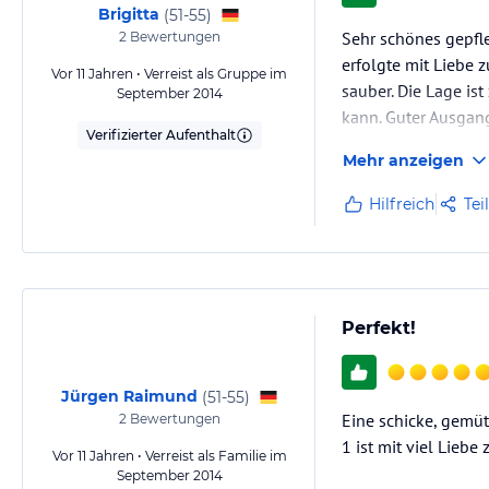
App. 7 ist ein ca. 64m² großes 3-Raum-Appartement im Dachgeschoß. 
Brigitta
(
51-55
)
wir auch gern als "schwebendes Zimmer" - es ist wie ein Schwalbennest
Sehr schönes gepfl
2
Bewertungen
erfolgte mit Liebe
Vor 11 Jahren • Verreist als Gruppe im
sauber. Die Lage is
September 2014
kann. Guter Ausgan
Hinweis:
Allgemeine und unverbindliche Hoteliers-/Veranstalter-/K
Verifizierter Aufenthalt
Gewähr und ohne Prüfung durch HolidayCheck. Bitte lies vor der B
eine Wohnung mit Sc
Mehr anzeigen
jeweiligen Veranstalters.
Fazit: 14 Tage…
Hilfreich
Tei
Perfekt!
Jürgen Raimund
(
51-55
)
Eine schicke, gemüt
2
Bewertungen
1 ist mit viel Liebe
Vor 11 Jahren • Verreist als Familie im
September 2014