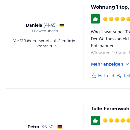
Wohnung 1 top, 
Daniela
(
41-45
)
1
Bewertungen
Whg.1 war super. Tol
Der Wellnessbereic
Vor 12 Jahren • Verreist als Familie im
Entspannen.
Oktober 2013
Wir waren 10Tage d
Einzige Anmerkung:
Mehr anzeigen
bestimmt nicht mehr
dass es dann Hilfe,
Hilfreich
Tei
Tolle Ferienwo
Petra
(
46-50
)