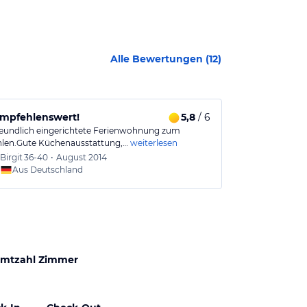
Alle Bewertungen (
12
)
empfehlenswert!
5,8
/ 6
Wohnung 1 t
freundlich eingerichtete Ferienwohnung zum
Whg.1 war super
len.Gute Küchenausstattung,…
weiterlesen
Strandkorb auf 
Birgit
36-40
•
August 2014
Daniel
Aus Deutschland
Aus
mtzahl Zimmer