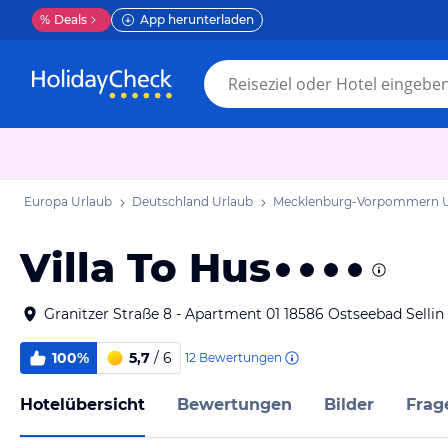
%
Deals
App herunterladen
Europa Urlaub
Deutschland Urlaub
Mecklenburg-Vorpommern U
Villa To Hus
Granitzer Straße 8 - Apartment 01 18586 Ostseebad Selli
100%
5,7
/ 6
12
Bewertungen
Hotelübersicht
Bewertungen
Bilder
Frag