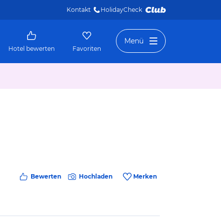
Kontakt
HolidayCheck 
Menü
Hotel bewerten
Favoriten
Bewerten
Hochladen
Merken