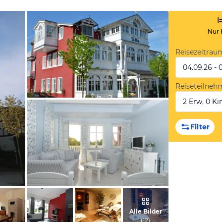
Nur 
Reisezeitrau
04.09.26 - 
Reiseteilneh
2 Erw, 0 Kin
vom Hotelier, April 2013
Filter
vom Hotelier, September 2012
Alle Bilder
(
12
)