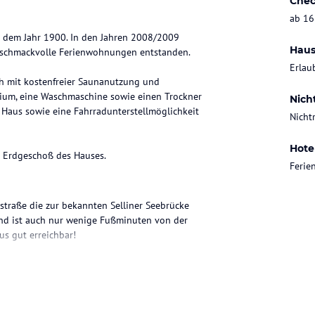
Chec
ab 16
 aus dem Jahr 1900. In den Jahren 2008/2009
Haus
geschmackvolle Ferienwohnungen entstanden.
Erlau
ch mit kostenfreier Saunanutzung und
ium, eine Waschmaschine sowie einen Trockner
Nich
 Haus sowie eine Fahrradunterstellmöglichkeit
Nicht
Hote
Feri
mstraße die zur bekannten Selliner Seebrücke
and ist auch nur wenige Fußminuten von der
us gut erreichbar!
en Stil eingerichtet ist und für bis zu 4
randkorb lädt zum Entspannen ein. Es gibt hier