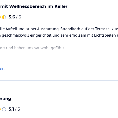
mit Wellnessbereich im Keller
5,6
/ 6
le Aufteilung, super Ausstattung. Strandkorb auf der Terrasse, klas
h geschmackvoll eingerichtet und sehr erholsam mit Lichtspielen
ort und haben uns sauwohl gefühlt.
 die Fahrräder müssen im Schuppen aufgehangen werden. Das ist f
 möglich. Als wir dies als Negativpunkt an der Rezeption erwähnt
 wie z.B vom…
len
hnung
5,1
/ 6