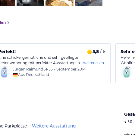
den
Perfekt!
5,8
/ 6
Sehr 
Eine schicke, gemütliche und sehr gepflegte
Helle, 
Ferienwohnung mit perfekter Ausstattung in…
weiterlesen
Wohlfüh
Jürgen Raimund
51-55
•
September 2014
Aus Deutschland
Gesa
< 50
se Parkplätze
Weitere Ausstattung