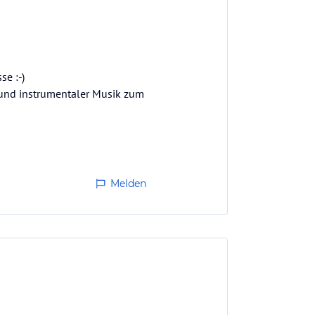
se :-)
 und instrumentaler Musik zum
ür ältere Feriengäste
en, sagt man uns dort gleich,
Melden