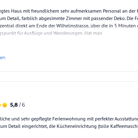
Das eine der beiden Schlafzimmer bezeichnen
chen seitlich an das Haus "geklebt". Die
egtes Haus mit freundlichem sehr aufmerksamen Personal an der R
 zum Detail, farblich abgesimmte Zimmer mit passender Deko. Die
t zentral direkt am Ende der Wilhelmstrasse, über die in 5 Minuten
gspunkt für Ausflüge und Wanderungen. Hat man
ataloginformationen. Alle Angaben ohne
uchung die verbindlichen
hlafzimmer zur Strasse, dann ist es morgens etwas laut. Uns hat e
Angebotsdetails
des
len
5,8
/ 6
liche und sehr gepflegte Ferienwohnung mit perfekter Ausstattun
 zum Detail eingerichtet, die Kücheneinrichtung (tolle Kaffeemasch