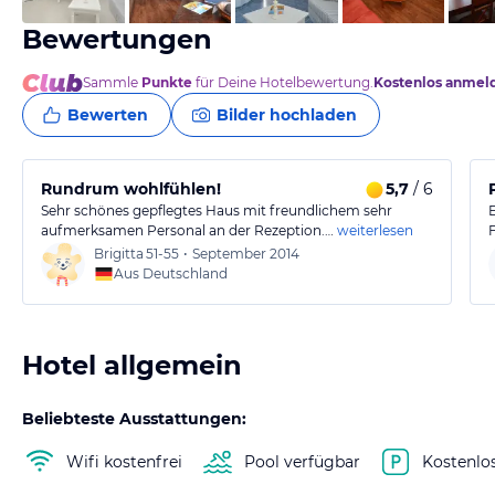
Bewertungen
Sammle
Punkte
für Deine Hotelbewertung.
Kostenlos anmel
Bewerten
Bilder hochladen
Rundrum wohlfühlen!
5,7
/ 6
Sehr schönes gepflegtes Haus mit freundlichem sehr
aufmerksamen Personal an der Rezeption.…
weiterlesen
Brigitta
51-55
•
September 2014
Aus Deutschland
Hotel allgemein
Beliebteste Ausstattungen:
Wifi kostenfrei
Pool verfügbar
Kostenlo