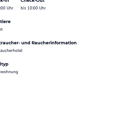
k-In
Check-Out
:00 Uhr
bis 10:00 Uhr
tiere
bt
traucher- und Raucherinformation
raucherhotel
ltyp
enwohnung