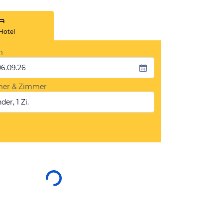
Hotel
m
06.09.26
mer & Zimmer
der, 1 Zi.