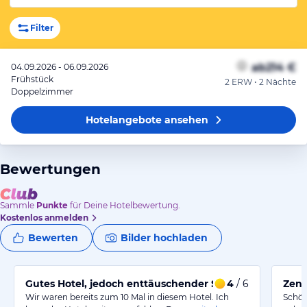
Filter
ab
214 €
04.09.2026 - 06.09.2026
Frühstück
2 ERW • 2 Nächte
Doppelzimmer
Hotelangebote
ansehen
Bewertungen
Sammle
Punkte
für Deine Hotelbewertung.
Kostenlos anmelden
Bewerten
Bilder hochladen
Gutes Hotel, jedoch enttäuschender Service an der Rez
4
/ 6
Zent
Wir waren bereits zum 10 Mal in diesem Hotel. Ich
Schön