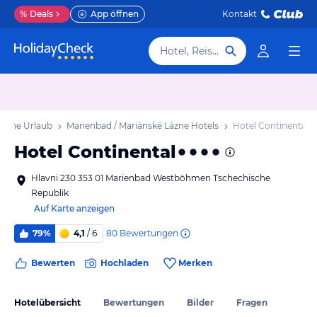
%
Deals
App öffnen
Kontakt
Hotel, Reiseziel
Lázne Urlaub
Marienbad / Mariánské Lázne Hotels
Hotel Continental
Hotel Continental
Hlavni 230 353 01 Marienbad Westböhmen Tschechische
Republik
Auf Karte anzeigen
80
Bewertungen
79%
4,1
/ 6
Bewerten
Hochladen
Merken
Hotelübersicht
Bewertungen
Bilder
Fragen