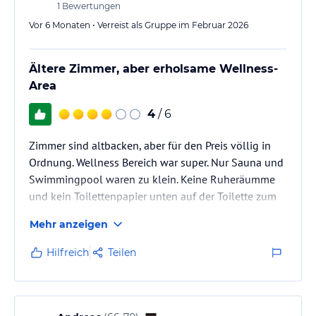
1
Bewertungen
Vor 6 Monaten • Verreist als Gruppe im Februar 2026
Ältere Zimmer, aber erholsame Wellness-
Area
4
/ 6
Zimmer sind altbacken, aber für den Preis völlig in
Ordnung. Wellness Bereich war super. Nur Sauna und
Swimmingpool waren zu klein. Keine Ruheräumme
und kein Toilettenpapier unten auf der Toilette zum
Pool. Und Tücher zum Hände trocknen gab es auch
Mehr anzeigen
nicht. Und die Parkplatzsituation sollte mal angepaßt
werden. Viel zu klein und auch zu eng. Haben im
Hilfreich
Teilen
Einksufszentrum geparkt. Dort hat man dann versucht
das Auto auf zu brechen. Das Schloss ist hin das Auto
war noch da. Aber man möchte seine Zeit doch
genießen können…