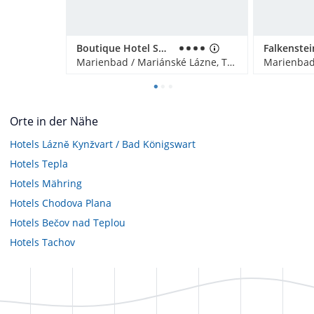
Boutique Hotel SwissHouse
Marienbad / Mariánské Lázne, Tschechien
Orte in der Nähe
Hotels
Lázně Kynžvart / Bad Königswart
Hotels
Tepla
Hotels
Mähring
Hotels
Chodova Plana
Hotels
Bečov nad Teplou
Hotels
Tachov