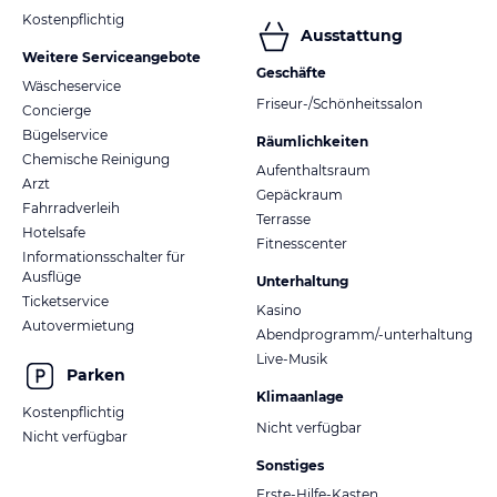
Kostenpflichtig
Ausstattung
Weitere Serviceangebote
Geschäfte
Wäscheservice
Friseur-/Schönheitssalon
Concierge
Bügelservice
Räumlichkeiten
Chemische Reinigung
Aufenthaltsraum
Arzt
Gepäckraum
Fahrradverleih
Terrasse
Hotelsafe
Fitnesscenter
Informationsschalter für
Ausflüge
Unterhaltung
Ticketservice
Kasino
Autovermietung
Abendprogramm/-unterhaltung
Live-Musik
Parken
Klimaanlage
Kostenpflichtig
Nicht verfügbar
Nicht verfügbar
Sonstiges
Erste-Hilfe-Kasten