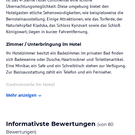
Übernachtungsmöglichkeit. Diese umgebung bietet den
Hotelgästen etliche Sehenswürdigkeiten, wie beispielsweise die
Bernsteinausstellung. Einige Attraktionen, wie das Torferde, der
Naturlehrpfad Kladska, das Schloss Kynzvart sowie das Schloß
Königswart, liegen in kurzer Fahrentfernung.
Zimmer / Unterbringung im Hotel
Ihr Hotelzimmer besitzt ein Badezimmer. Im privaten Bad finden
sich Badewanne oder Dusche, Haartrockner und Toilettenartikel.
Eine Minibar, ein Safe und ein Schreibtisch stehen zur Verfügung.
Zur Basisausstattung zählt ein Telefon und ein Fernseher.
Gastronomie im Hotel
Die Küche bereitet ebenso vegetarische,diabetiker Speisen zu.
Mehr anzeigen
Sport und Unterhaltung
Zur Wellnesseinrichtung gehören ein Fitnesszentrum. Außerdem
offeriert Ihnen der kleine Schwimmbad. Im Massage- und
Informativste Bewertungen
(von
80
Kosmetikbereich steht ein vielfältiges Angebot an
Bewertungen)
Bodyanwendungen und Massagen für die Gäste bereit. Wenn Sie