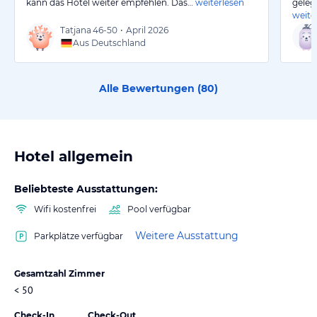
kann das Hotel weiter empfehlen. Das…
weiterlesen
geleg
weite
Tatjana
46-50
•
April 2026
Aus Deutschland
Alle Bewertungen (
80
)
Hotel allgemein
Beliebteste Ausstattungen:
Wifi kostenfrei
Pool verfügbar
Weitere Ausstattung
Parkplätze verfügbar
Gesamtzahl Zimmer
< 50
Check-In
Check-Out