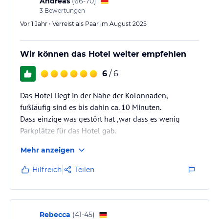
Andreas
(
66-70
)
3
Bewertungen
Vor 1 Jahr • Verreist als Paar im August 2025
Wir können das Hotel weiter empfehlen
6
/ 6
Das Hotel liegt in der Nähe der Kolonnaden,
fußläufig sind es bis dahin ca. 10 Minuten.
Dass einzige was gestört hat ,war dass es wenig
Parkplätze für das Hotel gab.
Ansonsten kann nichts negatives berichtet werden.
Mehr anzeigen
In den Zimmer wurden seit dem letzten Besuch der
Teppichboden entfernt und Parkett verlegt
Hilfreich
Teilen
Rebecca
(
41-45
)