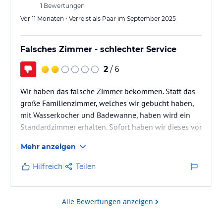
1
Bewertungen
Vor 11 Monaten • Verreist als Paar im September 2025
Falsches Zimmer - schlechter Service
2
/ 6
Wir haben das falsche Zimmer bekommen. Statt das
große Familienzimmer, welches wir gebucht haben,
mit Wasserkocher und Badewanne, haben wird ein
Standardzimmer erhalten. Sofort haben wir dieses vor
Ort reklamiert. Dieses hat die Dame dort (Irena) in
Mehr anzeigen
keinsterweise Interessiert, trotz das wir die
entsprechende Buchungsbestätigung vorlegten.
Hilfreich
Teilen
Stattdessen kam, seitens des Hotels nur freche
Nachfragen. Es wurde uns in keinsterweise entgegen
gekommen, nicht einmal eine Entschuldigung, oder
Alle Bewertungen anzeigen
bemühen eine Lösung zu finden.…