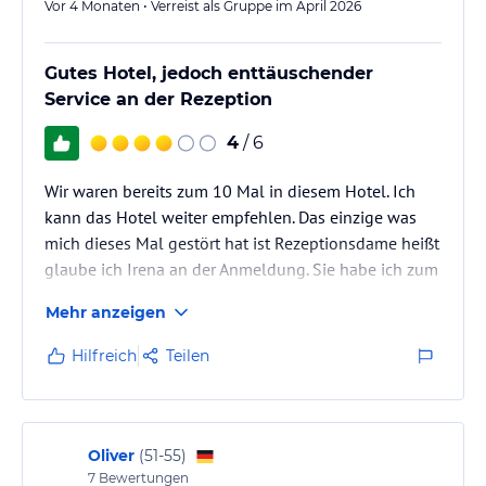
Vor 4 Monaten • Verreist als Gruppe im April 2026
Gutes Hotel, jedoch enttäuschender
Service an der Rezeption
4
/ 6
Wir waren bereits zum 10 Mal in diesem Hotel. Ich
kann das Hotel weiter empfehlen. Das einzige was
mich dieses Mal gestört hat ist Rezeptionsdame heißt
glaube ich Irena an der Anmeldung. Sie habe ich zum
ersten Mal gesehen. So eine freche und respektlose
Mehr anzeigen
Frau ist wirklich falsch am Platz. Nach meiner Anfrage
für Saunatücher hat sie behauptet, dass wir bereits
Hilfreich
Teilen
die Saunatücher im Schrank in unserem Zimmer
hatten, obwohl es garnicht gestimmt hat. Es kann
doch nicht sein, dass man sich noch rechtfertigen
müsste. Es…
Oliver
(
51-55
)
7
Bewertungen