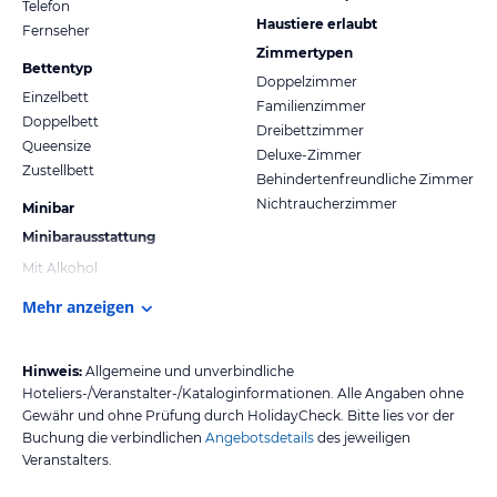
Telefon
Haustiere erlaubt
Fernseher
Zimmertypen
Bettentyp
Doppelzimmer
Einzelbett
Familienzimmer
Doppelbett
Dreibettzimmer
Queensize
Deluxe-Zimmer
Zustellbett
Behindertenfreundliche Zimmer
Nichtraucherzimmer
Minibar
Minibarausstattung
Mit Alkohol
Mehr anzeigen
Hinweis:
Allgemeine und unverbindliche
Hoteliers-/Veranstalter-/Kataloginformationen. Alle Angaben ohne
Gewähr und ohne Prüfung durch HolidayCheck. Bitte lies vor der
Buchung die verbindlichen
Angebotsdetails
des jeweiligen
Veranstalters.