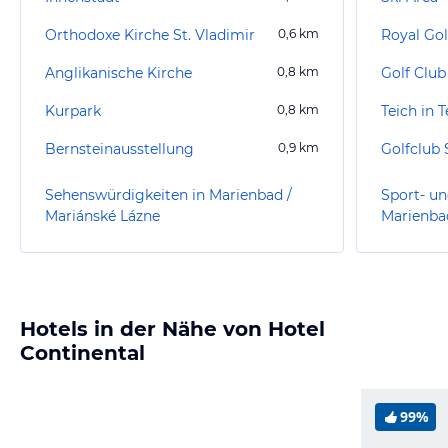
Orthodoxe Kirche St. Vladimir
0,6
km
Royal Gol
Anglikanische Kirche
0,8
km
Golf Club
Kurpark
0,8
km
Teich in T
Bernsteinausstellung
0,9
km
Golfclub S
Sehenswürdigkeiten in Marienbad /
Sport- un
Mariánské Lázne
Marienba
Hotels in der Nähe von Hotel
Continental
99%