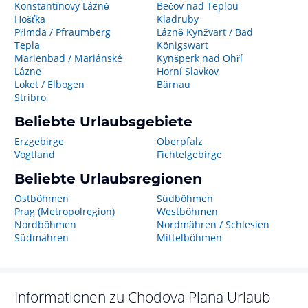
Konstantinovy Lázně
Bečov nad Teplou
Hošťka
Kladruby
Přimda / Pfraumberg
Lázně Kynžvart / Bad
Tepla
Königswart
Marienbad / Mariánské
Kynšperk nad Ohří
Lázne
Horní Slavkov
Loket / Elbogen
Bärnau
Stribro
Beliebte Urlaubsgebiete
Erzgebirge
Oberpfalz
Vogtland
Fichtelgebirge
Beliebte Urlaubsregionen
Ostböhmen
Südböhmen
Prag (Metropolregion)
Westböhmen
Nordböhmen
Nordmähren / Schlesien
Südmähren
Mittelböhmen
Informationen zu
Chodova Plana
Urlaub