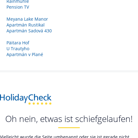
Rainmühle
Pension TV
Meyana Lake Manor
Apartmán Rustikal
Apartmán Sadová 430
Päitara Hof
U Trautyho
Apartmán v Plané
Oh nein, etwas ist schiefgelaufen!
Vielleicht wurde die Seite umbenannt oder sie ist gerade nicht