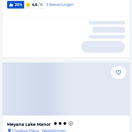
3
Bewertungen
20%
4,6
/ 6
Meyana Lake Manor
Chodova Plana
·
Westböhmen