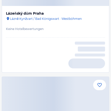
Lázeňský dům Praha
Lázně Kynžvart / Bad Königswart
·
Westböhmen
Keine Hotelbewertungen