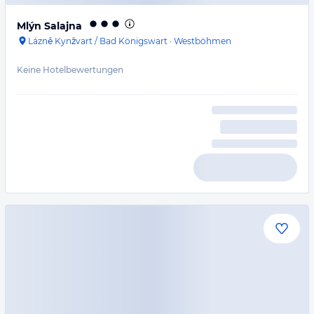
Mlýn Salajna
Lázně Kynžvart / Bad Königswart
·
Westböhmen
Keine Hotelbewertungen