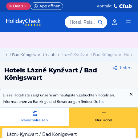
%
Deals
App öffnen
Kontakt
Hotel, Reiseziel
žvart / Bad Königswart Urlaub
Lázně Kynžvart / Bad Königswart Hotels
Teilen
Hotels Lázně Kynžvart / Bad
Königswart
Diese Hotelliste zeigt unsere am häufigsten gebuchten Hotels an.
Informationen zu Rankings und Bewertungen findest Du
hier
Pauschalreisen
Nur Hotel
Lázně Kynžvart / Bad Königswart