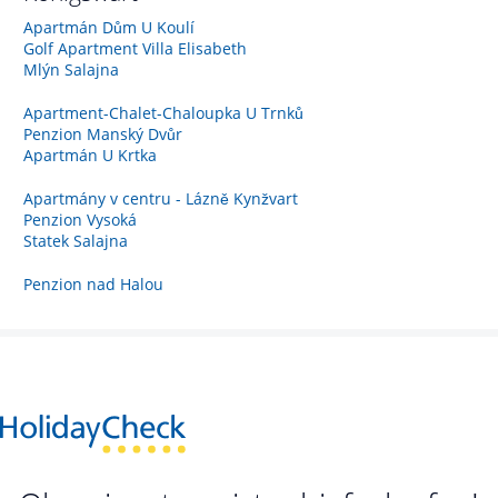
Apartmán Dům U Koulí
Golf Apartment Villa Elisabeth
Mlýn Salajna
Apartment-Chalet-Chaloupka U Trnků
Penzion Manský Dvůr
Apartmán U Krtka
Apartmány v centru - Lázně Kynžvart
Penzion Vysoká
Statek Salajna
Penzion nad Halou