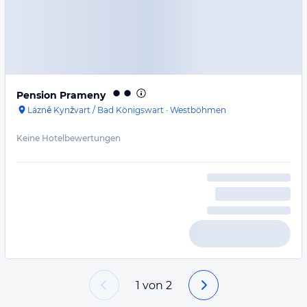
Pension Prameny
Lázně Kynžvart / Bad Königswart
·
Westböhmen
Keine Hotelbewertungen
1
von
2