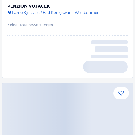
PENZION VOJÁČEK
Lázně Kynžvart / Bad Königswart
·
Westböhmen
Keine Hotelbewertungen