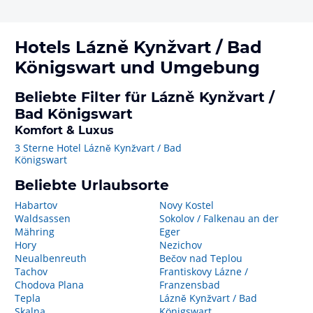
Hotels
Lázně Kynžvart / Bad
Königswart
und Umgebung
Beliebte Filter für Lázně Kynžvart /
Bad Königswart
Komfort & Luxus
3 Sterne Hotel Lázně Kynžvart / Bad
Königswart
Beliebte Urlaubsorte
Habartov
Novy Kostel
Waldsassen
Sokolov / Falkenau an der
Mähring
Eger
Hory
Nezichov
Neualbenreuth
Bečov nad Teplou
Tachov
Frantiskovy Lázne /
Chodova Plana
Franzensbad
Tepla
Lázně Kynžvart / Bad
Skalna
Königswart