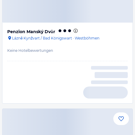
Penzion Manský Dvůr
Lázně Kynžvart / Bad Königswart
·
Westböhmen
Keine Hotelbewertungen