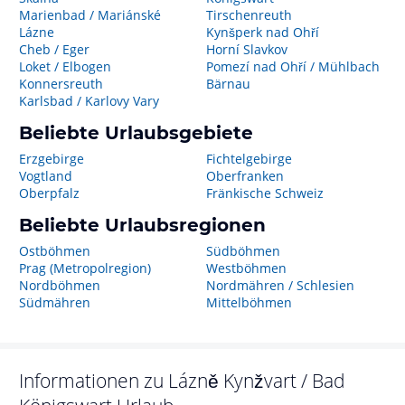
Marienbad / Mariánské
Tirschenreuth
Lázne
Kynšperk nad Ohří
Cheb / Eger
Horní Slavkov
Loket / Elbogen
Pomezí nad Ohří / Mühlbach
Konnersreuth
Bärnau
Karlsbad / Karlovy Vary
Beliebte Urlaubsgebiete
Erzgebirge
Fichtelgebirge
Vogtland
Oberfranken
Oberpfalz
Fränkische Schweiz
Beliebte Urlaubsregionen
Ostböhmen
Südböhmen
Prag (Metropolregion)
Westböhmen
Nordböhmen
Nordmähren / Schlesien
Südmähren
Mittelböhmen
Informationen zu
Lázně Kynžvart / Bad