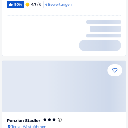
4
Bewertungen
90%
4,7
/ 6
Penzion Stadler
Tepla
·
Westböhmen