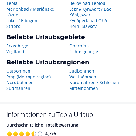
Tepla
Bečov nad Teplou
Marienbad / Mariánské
Lázně Kynžvart / Bad
Lázne
Königswart
Loket / Elbogen
Kynšperk nad Ohří
Stribro
Horní Slavkov
Beliebte Urlaubsgebiete
Erzgebirge
Oberpfalz
Vogtland
Fichtelgebirge
Beliebte Urlaubsregionen
Ostböhmen
Südböhmen
Prag (Metropolregion)
Westböhmen
Nordböhmen
Nordmähren / Schlesien
Südmähren
Mittelböhmen
Informationen zu
Tepla
Urlaub
Durchschnittliche Hotelbewertung:
4,7
/
6