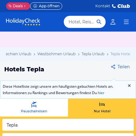
%
Deals
App öffnen
Kontakt
Hotel, Reiseziel
schechien Urlaub
Westböhmen Urlaub
Tepla Urlaub
Tepla Hotels
Teilen
Hotels Tepla
Diese Hotelliste zeigt unsere am häufigsten gebuchten Hotels an.
Informationen zu Rankings und Bewertungen findest Du
hier
Pauschalreisen
Nur Hotel
Tepla