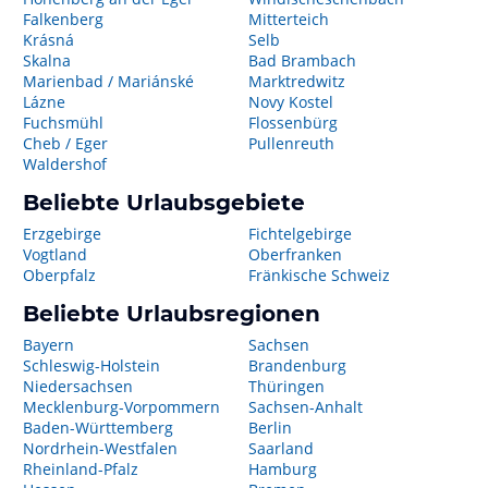
Falkenberg
Mitterteich
Krásná
Selb
Skalna
Bad Brambach
Marienbad / Mariánské
Marktredwitz
Lázne
Novy Kostel
Fuchsmühl
Flossenbürg
Cheb / Eger
Pullenreuth
Waldershof
Beliebte Urlaubsgebiete
Erzgebirge
Fichtelgebirge
Vogtland
Oberfranken
Oberpfalz
Fränkische Schweiz
Beliebte Urlaubsregionen
Bayern
Sachsen
Schleswig-Holstein
Brandenburg
Niedersachsen
Thüringen
Mecklenburg-Vorpommern
Sachsen-Anhalt
Baden-Württemberg
Berlin
Nordrhein-Westfalen
Saarland
Rheinland-Pfalz
Hamburg