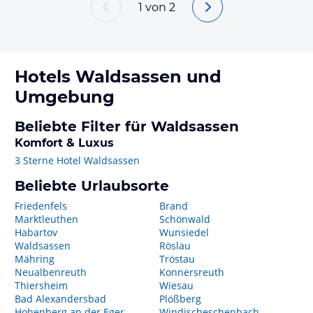
1
von
2
Hotels
Waldsassen
und
Umgebung
Beliebte Filter für Waldsassen
Komfort & Luxus
3 Sterne Hotel Waldsassen
Beliebte Urlaubsorte
Friedenfels
Brand
Marktleuthen
Schönwald
Habartov
Wunsiedel
Waldsassen
Röslau
Mähring
Tröstau
Neualbenreuth
Konnersreuth
Thiersheim
Wiesau
Bad Alexandersbad
Plößberg
Hohenberg an der Eger
Windischeschenbach