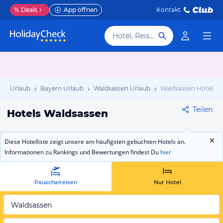
%
Deals
App öffnen
Kontakt
Hotel, Reiseziel
and Urlaub
Bayern Urlaub
Waldsassen Urlaub
Waldsassen Hotels
Teilen
Hotels Waldsassen
Diese Hotelliste zeigt unsere am häufigsten gebuchten Hotels an.
Informationen zu Rankings und Bewertungen findest Du
hier
Pauschalreisen
Nur Hotel
Waldsassen