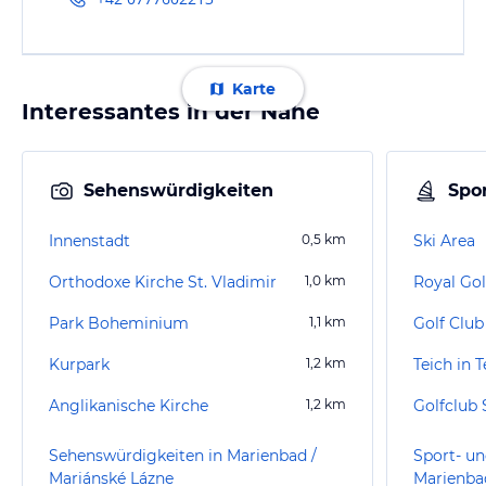
Karte
Interessantes in der Nähe
Sehenswürdigkeiten
Spor
Innenstadt
0,5
km
Ski Area
Orthodoxe Kirche St. Vladimir
1,0
km
Royal Gol
Park Boheminium
1,1
km
Golf Club
Kurpark
1,2
km
Teich in T
Anglikanische Kirche
1,2
km
Golfclub S
Sehenswürdigkeiten in Marienbad /
Sport- un
Mariánské Lázne
Marienba