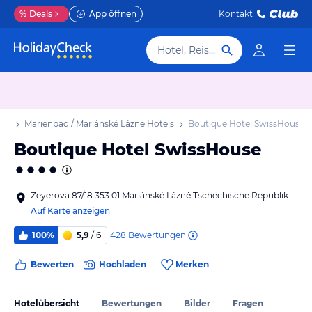
%
Deals
App öffnen
Kontakt
Hotel, Reiseziel
aub
Marienbad / Mariánské Lázne Hotels
Boutique Hotel SwissHouse
Boutique Hotel SwissHouse
Zeyerova 87/18 353 01 Mariánské Lázně Tschechische Republik
Auf Karte anzeigen
428
Bewertungen
100%
5,9
/ 6
Bewerten
Hochladen
Merken
Hotelübersicht
Bewertungen
Bilder
Fragen