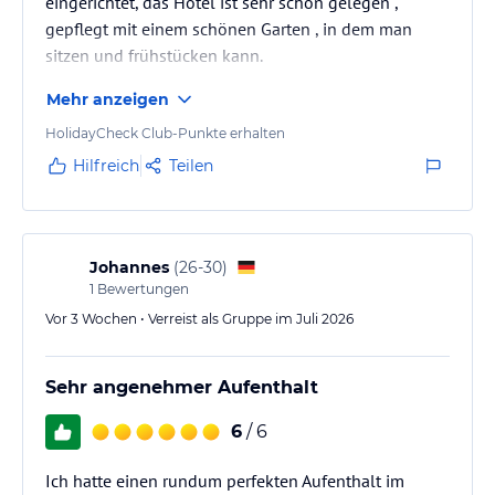
eingerichtet, das Hotel ist sehr schön gelegen ,
sonnige Außenterrasse der ideale Ort, um die Ruhe des Gartens
gepflegt mit einem schönen Garten , in dem man
bei einer kleinen Leckerei zu genießen.
sitzen und frühstücken kann.
Sport und Unterhaltung
Mehr anzeigen
Natur pur & Echte Regeneration
Vergessen Sie das Laufband – der Marienbader Stadtwald beginnt
HolidayCheck Club-Punkte erhalten
direkt hinter unserem Haus. Genießen Sie Ihr Training auf
Hilfreich
Teilen
idyllischen Lauf- und Wanderwegen an der frischen, heilenden
Waldluft.
Für die anschließende Tiefenentspannung sorgt unser
Johannes
(
26-30
)
spezialisierter Wellnessbereich:
1
Bewertungen
Vielfältige Massagen: Individuell abgestimmt auf Ihre Bedürfnisse.
Vor 3 Wochen • Verreist als Gruppe im Juli 2026
Traditionelle Anwendungen: Wohltuende Moorpackungen und
wärmende Paraffinbäder.
Sehr angenehmer Aufenthalt
6
/ 6
Sauna: Ruhe und Entspannung in privater Atmosphäre.
Tanken Sie bei uns „Neue Energie“ durch die perfekte Kombination
Ich hatte einen rundum perfekten Aufenthalt im