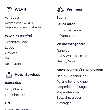
WLAN
Wellness
Verfügbar
Sauna
Kostenloser WLAN-
Sauna Arten
Internetzugang inklusive
Finnische Sauna
WLAN Kostenfrei
Infrarotkabine
Gesamtes Hotel
Wellnessangebote
Lobby
Ruheraum
Zimmer
Spa & Wellnesscenter
Bar
Beauty Salon
Restaurant
Anwendungen/Behandlungen
Hotel Services
Beauty-Behandlung
Partnerbehandlungen
Rezeption
Körperbehandlungen
Early Check-In
Physiotherapie
Late Check Out
Spezialmassagen
Lift
Massagen
Nicht verfügbar