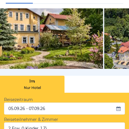
vom Hotelie
Nur Hotel
Reisezeitraum
05.09.26 - 07.09.26
Reiseteilnehmer & Zimmer
2 Erw, 0 Kinder, 1 Zi.