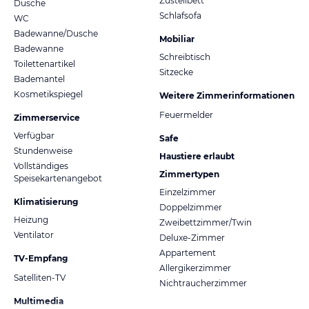
Zustellbett
Dusche
Schlafsofa
WC
Badewanne/Dusche
Mobiliar
Badewanne
Schreibtisch
Toilettenartikel
Sitzecke
Bademantel
Kosmetikspiegel
Weitere Zimmerinformationen
Feuermelder
Zimmerservice
Verfügbar
Safe
Stundenweise
Haustiere erlaubt
Vollständiges
Zimmertypen
Speisekartenangebot
Einzelzimmer
Klimatisierung
Doppelzimmer
Heizung
Zweibettzimmer/Twin
Ventilator
Deluxe-Zimmer
Appartement
TV-Empfang
Allergikerzimmer
Satelliten-TV
Nichtraucherzimmer
Multimedia