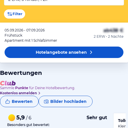
Filter
ab
438 €
05.09.2026 - 07.09.2026
Frühstück
2 ERW • 2 Nächte
Apartment mit 1 Schlafzimmer
Hotelangebote
ansehen
Bewertungen
Sammle
Punkte
für Deine Hotelbewertung.
Kostenlos anmelden
Bewerten
Bilder hochladen
5,9
Sehr gut
/ 6
Toll
Besonders gut bewertet:
Klein