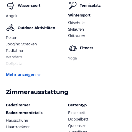
Wassersport
Tennisplatz
Wintersport
Angeln
Skischule
Outdoor-Aktivitäten
Skilaufen
Skitouren
Reiten
Jogging Strecken
Fitness
Radfahren
Wandern
Yoga
Golfplatz
Mehr anzeigen
Zimmerausstattung
Badezimmer
Bettentyp
Badezimmerdetails
Einzelbett
Doppelbett
Hausschuhe
Queensize
Haartrockner