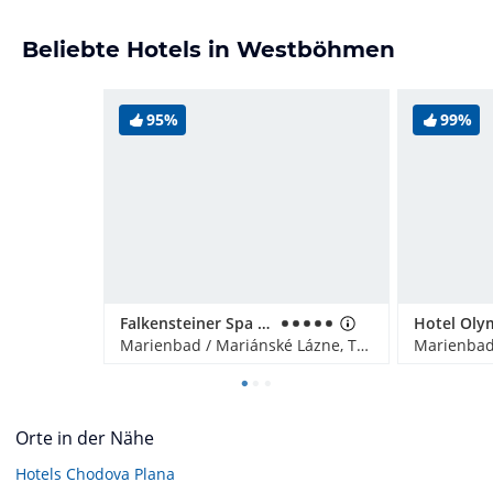
Beliebte Hotels in Westböhmen
95%
99%
Falkensteiner Spa Resort Marienbad
Hotel Oly
Marienbad / Mariánské Lázne, Tschechien
Orte in der Nähe
Hotels
Chodova Plana