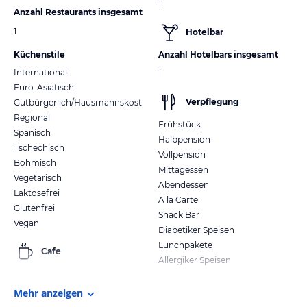
1
Anzahl Restaurants insgesamt
1
Hotelbar
Küchenstile
Anzahl Hotelbars insgesamt
International
1
Euro-Asiatisch
Verpflegung
Gutbürgerlich/Hausmannskost
Regional
Frühstück
Spanisch
Halbpension
Tschechisch
Vollpension
Böhmisch
Mittagessen
Vegetarisch
Abendessen
Laktosefrei
A la Carte
Glutenfrei
Snack Bar
Vegan
Diabetiker Speisen
Lunchpakete
Cafe
Allergiker Speisen
Mehr anzeigen