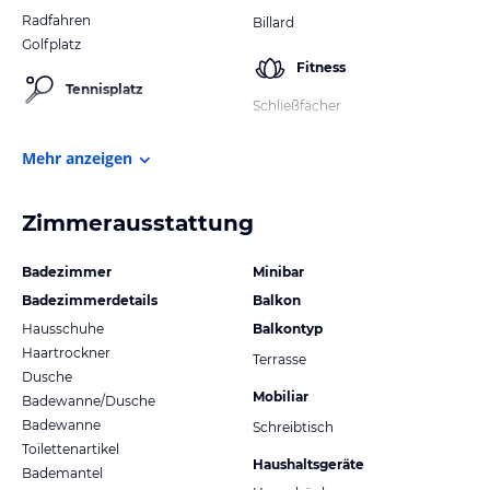
Radfahren
Billard
Golfplatz
Fitness
Tennisplatz
Schließfächer
Mehr anzeigen
Zimmerausstattung
Badezimmer
Minibar
Badezimmerdetails
Balkon
Hausschuhe
Balkontyp
Haartrockner
Terrasse
Dusche
Mobiliar
Badewanne/Dusche
Badewanne
Schreibtisch
Toilettenartikel
Haushaltsgeräte
Bademantel