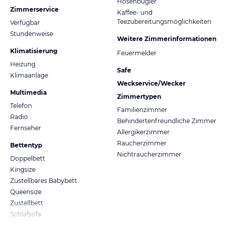
Hosenbügler
Zimmerservice
Kaffee- und
Teezubereitungsmöglichkeiten
Verfügbar
Stundenweise
Weitere Zimmerinformationen
Klimatisierung
Feuermelder
Heizung
Safe
Klimaanlage
Weckservice/Wecker
Multimedia
Zimmertypen
Telefon
Familienzimmer
Radio
Behindertenfreundliche Zimmer
Fernseher
Allergikerzimmer
Raucherzimmer
Bettentyp
Nichtraucherzimmer
Doppelbett
Kingsize
Zustellbares Babybett
Queensize
Zustellbett
Schlafsofa