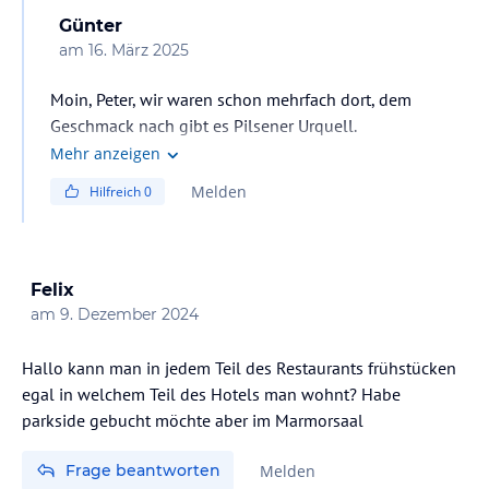
Günter
am
16. März 2025
Moin, Peter, wir waren schon mehrfach dort, dem
Geschmack nach gibt es Pilsener Urquell.
Noch zwei Tipps zusätzlich, wenn man vor dem Pupp
Mehr anzeigen
die Meile links hinuter geht, so würde ich das
Melden
Hilfreich
0
Ristorante/Pizzeria Cap nicht empfehlen, da es m. E.
preislich völlig überzogen ist und der Sänger einfach
nur nervte. Auf der anderen Seite des Baches, direkt
hinter der Brücke, ist das Restaurant Embassy, wo wir
Felix
stets zufrieden waren. Natürlich ist die Küche im Pupp
am
9. Dezember 2024
hervorragend, aber meine Frau fand manchmal nicht
das, was ihr zusagte. Einen schönen Aufenthalt!
Hallo kann man in jedem Teil des Restaurants frühstücken
Nette Grüße
egal in welchem Teil des Hotels man wohnt? Habe
Günter
parkside gebucht möchte aber im Marmorsaal
Frage beantworten
Melden