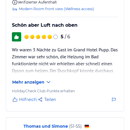
Verifizierter Aufenthalt
Modern Room front view (Wellness access)
Schön aber Luft nach oben
5
/ 6
Wir waren 3 Nächte zu Gast im Grand Hotel Pupp. Das
Zimmer war sehr schön, die Heizung im Bad
funktionierte nicht wir erhielten aber schnell einen
Dyson zum heizen. Der Duschkopf könnte durchaus
etwas größer sein als die Hand einer Frau. Die
Mehr anzeigen
Rezeption und auch der Bagagist waren unglaublich
freundlich und hilfsbereit.
HolidayCheck Club-Punkte erhalten
Hilfreich
Teilen
Jedoch gibt es unserer Meinung nach dringenden
Verbesserungsbedarf beim Servicepersonal im
Frühstücksraum. Es wird nicht nach Kaffee oder Tee
gefragt und zum Teil einfach abgeräumt ohne zu
Thomas und Simone
(
51-55
)