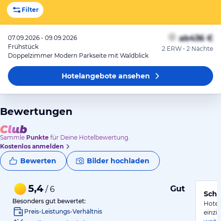
Filter
ab
436 €
07.09.2026 - 09.09.2026
Frühstück
2 ERW • 2 Nächte
Doppelzimmer Modern Parkseite mit Waldblick
Hotelangebote
ansehen
Bewertungen
Sammle
Punkte
für Deine Hotelbewertung.
Kostenlos anmelden
Bewerten
Bilder hochladen
5,4
Gut
/ 6
Schö
Besonders gut bewertet:
Hotel
Preis-Leistungs-Verhältnis
einzi