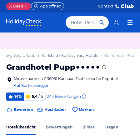
%
Deals
App öffnen
Kontakt
Hotel, Reiseziel
Karlovy Vary Urlaub
Karlsbad / Karlovy Vary Hotels
Grandhotel Pupp
Grandhotel Pupp
Mirove namesti 2 36091 Karlsbad Tschechische Republik
Auf Karte anzeigen
244
Bewertungen
91%
5,4
/ 6
Bewerten
Hochladen
Merken
Hotelübersicht
Bewertungen
Bilder
Fragen