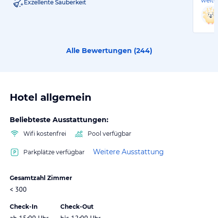
weite
Exzellente Sauberkeit
Alle Bewertungen (
244
)
Hotel allgemein
Beliebteste Ausstattungen:
Wifi kostenfrei
Pool verfügbar
Weitere Ausstattung
Parkplätze verfügbar
Gesamtzahl Zimmer
< 300
Check-In
Check-Out
ab 15:00 Uhr
bis 12:00 Uhr