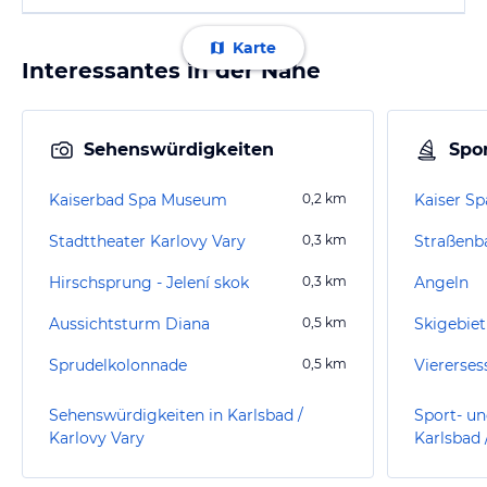
Karte
Interessantes in der Nähe
Sehenswürdigkeiten
Spor
Kaiserbad Spa Museum
0,2
km
Kaiser Sp
Stadttheater Karlovy Vary
0,3
km
Hirschsprung - Jelení skok
0,3
km
Angeln
Aussichtsturm Diana
0,5
km
Skigebiet
Sprudelkolonnade
0,5
km
Sehenswürdigkeiten in Karlsbad /
Sport- un
Karlovy Vary
Karlsbad 