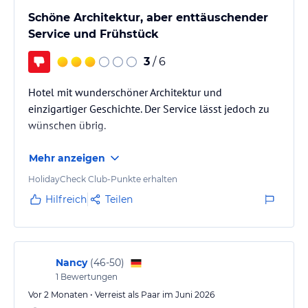
Dampfsauna, eine Salzgrotte und ein Fitnessstudio. Es werden
Schöne Architektur, aber enttäuschender
mehr als 30 verschiedene Behandlungen von Beauty bis
Service und Frühstück
Physiotherapie angeboten.
3
/ 6
Hinweis:
Verfasst von HolidayCheck mit Hilfe von KI. Alle
Angaben ohne Gewähr. Bitte lies vor der Buchung die
Hotel mit wunderschöner Architektur und
verbindlichen
Angebotsdetails
des jeweiligen Veranstalters.
einzigartiger Geschichte. Der Service lässt jedoch zu
wünschen übrig.
Mehr anzeigen
HolidayCheck Club-Punkte erhalten
Hilfreich
Teilen
Nancy
(
46-50
)
1
Bewertungen
Vor 2 Monaten • Verreist als Paar im Juni 2026