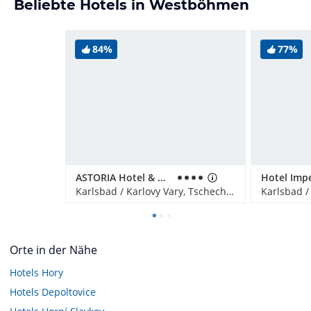
Beliebte Hotels in Westböhmen
84%
77%
ASTORIA Hotel & Medical Spa, Karlovy Vary
Hotel Impe
Karlsbad / Karlovy Vary, Tschechien
Orte in der Nähe
Hotels
Hory
Hotels
Depoltovice