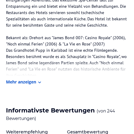
Entspannung ein und bietet eine Vielzahl von Behandlungen. Die
Restaurants des Hotels servieren sowohl tschechische
Spezialitäten als auch internationale Küche. Das Hotel ist bekannt
für seine berühmten Gäste und seine reiche Geschichte.
Bekannt als: Drehort aus "James Bond 007: Casino Royale" (2006),
"Noch einmal Ferien" (2006) & "La Vie en Rose" (2007)
Das Grandhotel Pupp in Karlsbad ist eine echte Filmlegende.
Besonders berühmt wurde es als Schauplatz in "Casino Royale", wo
James Bond seine legendären Partien spielte. Auch "Noch einmal
Ferien" und "La Vie en Rose" nutzten das historische Ambiente für
ihre Geschichten.
Mehr anzeigen
Die Lage des Hotels
Das Grandhotel Pupp befindet sich im historischen Zentrum von
Karlsbad und liegt nur 300 m von der Sprudelkolonnade entfernt.
Die Lage des Hotels ermöglicht es den Gästen, die Schönheit der
Informativste Bewertungen
(von
244
Stadt und ihrer Umgebung zu erkunden. Der Flughafen Karlovy
Bewertungen)
Vary ist etwa 9 km entfernt und der Bahnhof Stara louka ist nur 50
m entfernt.
Weiterempfehlung
Gesamtbewertung