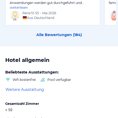
Anwendungen werden gut durchgeführt und…
famil
weiterlesen
Rene
51-55
•
Mai 2026
Aus Deutschland
Alle Bewertungen (
184
)
Hotel allgemein
Beliebteste Ausstattungen:
Wifi kostenfrei
Pool verfügbar
Weitere Ausstattung
Gesamtzahl Zimmer
< 50