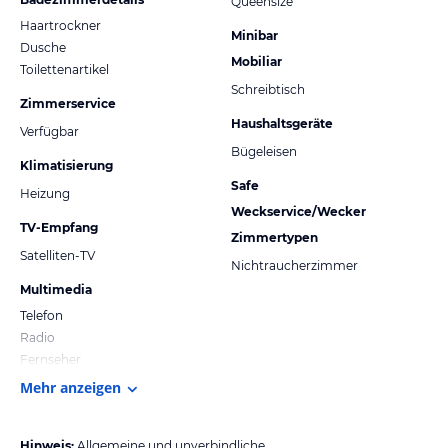
Queensize
Haartrockner
Minibar
Dusche
Mobiliar
Toilettenartikel
Schreibtisch
Zimmerservice
Haushaltsgeräte
Verfügbar
Bügeleisen
Klimatisierung
Safe
Heizung
Weckservice/Wecker
TV-Empfang
Zimmertypen
Satelliten-TV
Nichtraucherzimmer
Multimedia
Telefon
Radio
Fernseher
Mehr anzeigen
Hinweis:
Allgemeine und unverbindliche