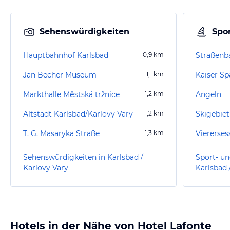
Sehenswürdigkeiten
Spor
Hauptbahnhof Karlsbad
0,9
km
Jan Becher Museum
1,1
km
Kaiser Sp
Markthalle Městská tržnice
1,2
km
Angeln
Altstadt Karlsbad/Karlovy Vary
1,2
km
Skigebiet
T. G. Masaryka Straße
1,3
km
Sehenswürdigkeiten in Karlsbad /
Sport- un
Karlovy Vary
Karlsbad 
Hotels in der Nähe von Hotel Lafonte