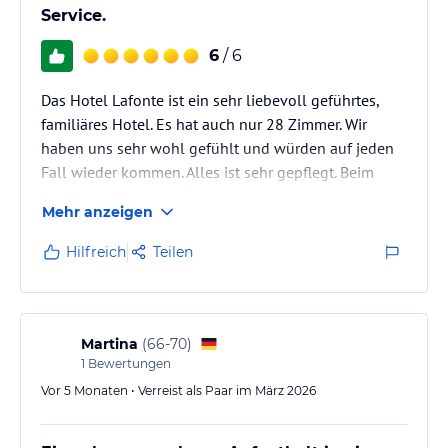
Service.
6
/ 6
Das Hotel Lafonte ist ein sehr liebevoll geführtes,
familiäres Hotel. Es hat auch nur 28 Zimmer. Wir
haben uns sehr wohl gefühlt und würden auf jeden
Fall wieder kommen. Alles ist sehr gepflegt. Beim
Abendessen war der Tisch auch immer sehr schön
Mehr anzeigen
eingedeckt. Man hat während seines Aufenthaltes
immer seinen festen Tisch. Die Getränkepreise im
Hilfreich
Teilen
Hotelrestaurant waren für Karlsbad angepasst, eher
im unteren Segment. Bademantel und Badeslipper
sind auf dem Zimmer.
Martina
(
66-70
)
1
Bewertungen
Vor 5 Monaten • Verreist als Paar im März 2026