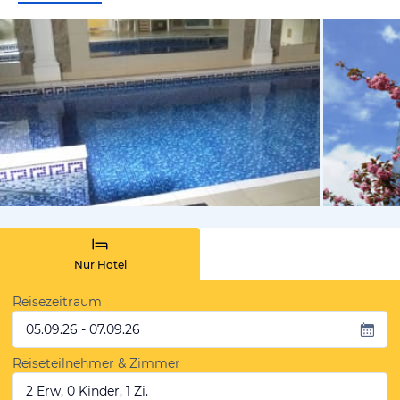
von Gabby1
Nur Hotel
Reisezeitraum
05.09.26 - 07.09.26
Reiseteilnehmer & Zimmer
2 Erw, 0 Kinder, 1 Zi.