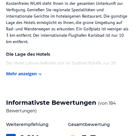
Kostenfreies WLAN steht Ihnen in der gesamten Unterkunft zur
Verfügung. Genießen Sie regionale Spezialitäten und
internationale Gerichte im hoteleigenen Restaurant. Die günstige
Lage des Hotels ermöglicht es Ihnen, die grüne Umgebung auf
Rad- und Wanderwegen zu erkunden. Ein Golfplatz ist weniger als
3 km entfernt. Der internationale Flughafen Karlsbad ist nur 10
km entfernt.
Die Lage des Hotels
Das Hotel Lafonte befindet sich im Stadtteil Rybáře, nur 20
Gehminuten vom Zentrum von Karlsbad entfernt. Die günstige
Mehr anzeigen
Lage ermöglicht es Ihnen, die grüne Umgebung auf Rad- und
Wanderwegen zu erkunden. Ein Golfplatz ist weniger als 3 km
entfernt. Der internationale Flughafen Karlsbad ist nur 10 km
entfernt. Den Bahnhof Karlsbad erreichen Sie vom Hotel Lafonte
aus nach einem 10-minütigen Spaziergang.
Informativste Bewertungen
(von
184
Bewertungen)
Zimmer / Unterbringung im Hotel
Die modernen Zimmer im Hotel Lafonte bieten Ihnen allen
Weiterempfehlung
Gesamtbewertung
Komfort, den Sie für einen angenehmen Aufenthalt benötigen. Zur
Ausstattung gehören Sat-TV und eine Minibar. Jedes Zimmer