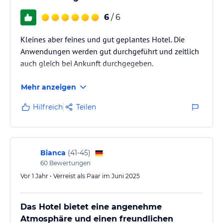
Hinweis:
Verfasst von HolidayCheck mit Hilfe von KI. Alle
Angaben ohne Gewähr. Bitte lies vor der Buchung die
6
/ 6
verbindlichen
Angebotsdetails
des jeweiligen Veranstalters.
Kleines aber feines und gut geplantes Hotel. Die
Anwendungen werden gut durchgeführt und zeitlich
auch gleich bei Ankunft durchgegeben.
Mehr anzeigen
Hilfreich
Teilen
Bianca
(
41-45
)
60
Bewertungen
Vor 1 Jahr • Verreist als Paar im Juni 2025
Das Hotel bietet eine angenehme
Atmosphäre und einen freundlichen