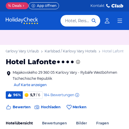
%
Deals
App öffnen
Kontakt
Hotel, Reiseziel
d / Karlovy Vary Urlaub
Karlsbad / Karlovy Vary Hotels
Hotel Lafonte
Hotel Lafonte
Majakovského 29 360 05 Karlovy Vary - Rybáře Westböhmen
Tschechische Republik
Auf Karte anzeigen
184
Bewertungen
96%
5,7
/ 6
Bewerten
Hochladen
Merken
Hotelübersicht
Bewertungen
Bilder
Fragen