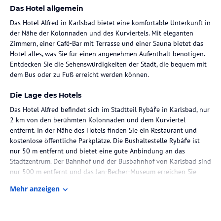
Das Hotel allgemein
Das Hotel Alfred in Karlsbad bietet eine komfortable Unterkunft in
der Nähe der Kolonnaden und des Kurviertels. Mit eleganten
Zimmern, einer Café-Bar mit Terrasse und einer Sauna bietet das
Hotel alles, was Sie für einen angenehmen Aufenthalt benötigen.
Entdecken Sie die Sehenswürdigkeiten der Stadt, die bequem mit
dem Bus oder zu Fuß erreicht werden können.
Die Lage des Hotels
Das Hotel Alfred befindet sich im Stadtteil Rybáře in Karlsbad, nur
2 km von den berühmten Kolonnaden und dem Kurviertel
entfernt. In der Nähe des Hotels finden Sie ein Restaurant und
kostenlose öffentliche Parkplätze. Die Bushaltestelle Rybáře ist
nur 50 m entfernt und bietet eine gute Anbindung an das
Stadtzentrum. Der Bahnhof und der Busbahnhof von Karlsbad sind
nur 500 m entfernt und das Jan-Becher-Museum erreichen Sie
nach 2 km.
Mehr anzeigen
Zimmer / Unterbringung im Hotel
Die Zimmer im Hotel Alfred sind elegant eingerichtet und