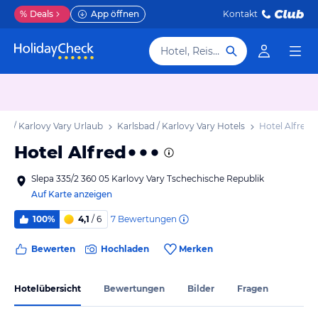
%
Deals
App öffnen
Kontakt
Hotel, Reiseziel
ad / Karlovy Vary Urlaub
Karlsbad / Karlovy Vary Hotels
Hotel Alfred
Hotel Alfred
Slepa 335/2 360 05 Karlovy Vary Tschechische Republik
Auf Karte anzeigen
7
Bewertungen
100%
4,1
/ 6
Bewerten
Hochladen
Merken
Hotelübersicht
Bewertungen
Bilder
Fragen