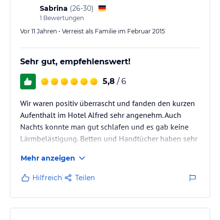
Sabrina
(
26-30
)
1
Bewertungen
Vor 11 Jahren • Verreist als Familie im Februar 2015
Sehr gut, empfehlenswert!
5,8
/ 6
Wir waren positiv überrascht und fanden den kurzen
Aufenthalt im Hotel Alfred sehr angenehm. Auch
Nachts konnte man gut schlafen und es gab keine
Lärmbelästigung. Betten und Handtücher haben sehr
lecker und frisch gerochen. Es war auch alles sehr
Mehr anzeigen
sauber und ordentlich. 12 mim zu Fuß in die Stadt
und ein sehr sehr gutes und empfehlenswertes
Hilfreich
Teilen
Restaurant gegenüber vom Hotel. Daumen nach
oben!!!