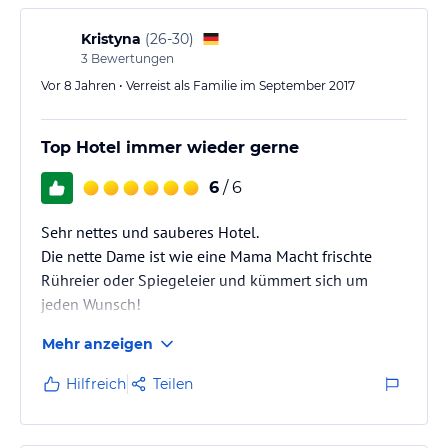
Kristyna
(
26-30
)
3
Bewertungen
Vor 8 Jahren • Verreist als Familie im September 2017
Top Hotel immer wieder gerne
6
/ 6
Sehr nettes und sauberes Hotel.
Die nette Dame ist wie eine Mama Macht frischte
Rühreier oder Spiegeleier und kümmert sich um
jeden Wunsch!
Ist ein kleines Hotel mit 15 Zimmer denke
Mehr anzeigen
Familienbetrieb aber mit viel Herz und liebe geführt.
Ich fühle mich top wohl hier!
Hilfreich
Teilen
Appartement 305 kann ich nur empfehlen.
Komplett Hotel sehr sauber!