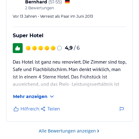
Bernhard
(
51-55
)
2
Bewertungen
Vor 13 Jahren • Verreist als Paar im Juni 2013
Super Hotel
4,9
/ 6
Das Hotel ist ganz neu renoviert. Die Zimmer sind top,
Safe und Flachbildschirm. Man denkt wirklich, man
ist in einem 4 Sterne Hotel. Das Frühstück ist
ausreichend, und das Preis- Leistungsverhältnis ist
sehr gut.
Mehr anzeigen
Die Sprachkenntnisse des Personals könnten besser
sein, aber alle sind sehr freundlich und Hilfsbereit.
Hilfreich
Teilen
Zu Fuss ca. 10 - 15 Min ins Zentrum. Man kann das
Hotel nur empfehlen.
Alle Bewertungen anzeigen