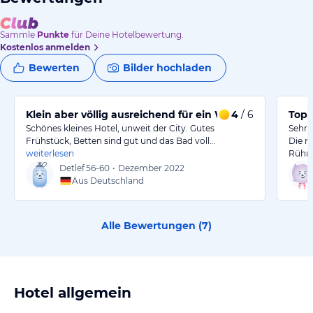
Sammle
Punkte
für Deine Hotelbewertung.
Kostenlos anmelden
Bewerten
Bilder hochladen
Klein aber völlig ausreichend für ein Wochenende
4
/ 6
Top 
Schönes kleines Hotel, unweit der City. Gutes
Sehr 
Frühstück, Betten sind gut und das Bad voll…
Die n
weiterlesen
Rühre
Detlef
56-60
•
Dezember 2022
Aus Deutschland
Alle Bewertungen (
7
)
Hotel allgemein