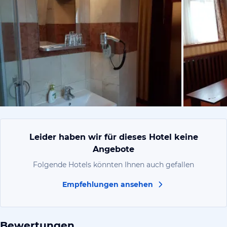
von Kristyn
Leider haben wir für dieses Hotel keine
Angebote
Folgende Hotels könnten Ihnen auch gefallen
Empfehlungen ansehen
Bewertungen