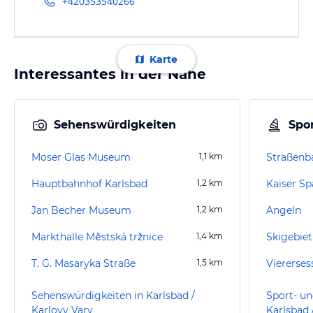
+420353540266
Karte
Interessantes in der Nähe
Sehenswürdigkeiten
Spor
Moser Glas Museum
1,1
km
Hauptbahnhof Karlsbad
1,2
km
Kaiser Sp
Jan Becher Museum
1,2
km
Angeln
Markthalle Městská tržnice
1,4
km
Skigebiet
T. G. Masaryka Straße
1,5
km
Sehenswürdigkeiten in Karlsbad /
Sport- un
Karlovy Vary
Karlsbad 