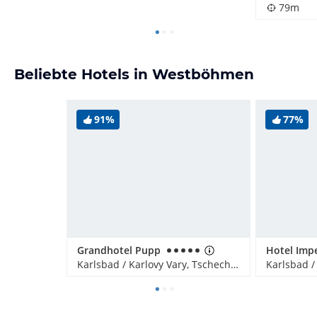
79m
Beliebte Hotels in Westböhmen
91%
77%
Grandhotel Pupp
Hotel Impe
Karlsbad / Karlovy Vary, Tschechien