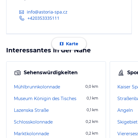
info@astoria-spa.cz
+420353335111
Karte
Interessantes in der Nähe
Sehenswürdigkeiten
Spor
Mühlbrunnkolonnade
0,0
km
Kaiser Sp
Museum Königin des Tisches
0,1
km
Lazenska Straße
0,1
km
Angeln
Schlosskolonnade
0,2
km
Skigebiet
Marktkolonnade
0,2
km