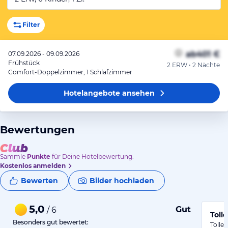
Filter
ab
401 €
07.09.2026 - 09.09.2026
Frühstück
2 ERW • 2 Nächte
Comfort-Doppelzimmer, 1 Schlafzimmer
Hotelangebote
ansehen
Bewertungen
Sammle
Punkte
für Deine Hotelbewertung.
Kostenlos anmelden
Bewerten
Bilder hochladen
5,0
Gut
/ 6
Toll
Besonders gut bewertet:
Tolle