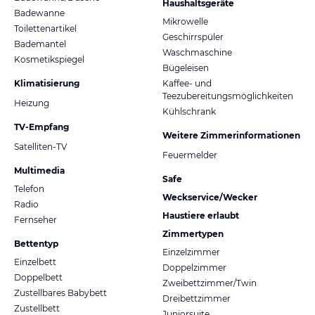
Haushaltsgeräte
Badewanne
Mikrowelle
Toilettenartikel
Geschirrspüler
Bademantel
Waschmaschine
Kosmetikspiegel
Bügeleisen
Klimatisierung
Kaffee- und
Teezubereitungsmöglichkeiten
Heizung
Kühlschrank
TV-Empfang
Weitere Zimmerinformationen
Satelliten-TV
Feuermelder
Multimedia
Safe
Telefon
Weckservice/Wecker
Radio
Haustiere erlaubt
Fernseher
Zimmertypen
Bettentyp
Einzelzimmer
Einzelbett
Doppelzimmer
Doppelbett
Zweibettzimmer/Twin
Zustellbares Babybett
Dreibettzimmer
Zustellbett
Juniorsuite