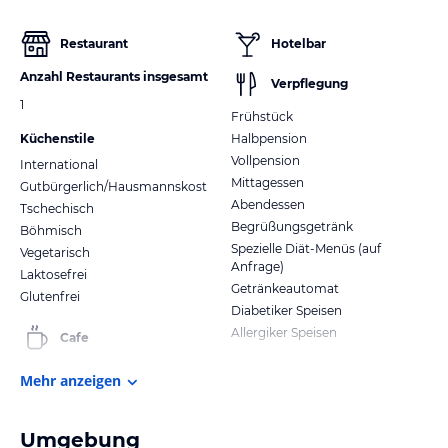
Restaurant
Hotelbar
Anzahl Restaurants insgesamt
Verpflegung
1
Frühstück
Küchenstile
Halbpension
Vollpension
International
Mittagessen
Gutbürgerlich/Hausmannskost
Abendessen
Tschechisch
Begrüßungsgetränk
Böhmisch
Spezielle Diät-Menüs (auf
Vegetarisch
Anfrage)
Laktosefrei
Getränkeautomat
Glutenfrei
Diabetiker Speisen
Allergiker Speisen
Cafe
Mehr anzeigen
Umgebung