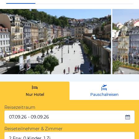
vom Hotelie
Nur Hotel
Pauschalreisen
Reisezeitraum
07.09.26 - 09.09.26
Reiseteilnehmer & Zimmer
2 Erw, 0 Kinder, 1 Zi.