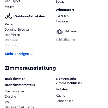
Kanusport
Squash
Angeln
Wintersport
Skilaufen
Outdoor-Aktivitäten
Skitouren
Reiten
Jogging Strecken
Fitness
Radfahren
Schließfächer
Wandern
Golfplatz
Mehr anzeigen
Zimmerausstattung
Badezimmer
Elektronische
Zimmerschlüssel
Badezimmerdetails
Mobiliar
Haartrockner
Küche
Dusche
Schreibtisch
WC
Badewanne/Dusche