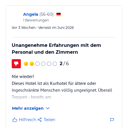
Angela
(
56-60
)
1
Bewertungen
Vor 3 Wochen • Verreist im Juni 2026
Unangenehme Erfahrungen mit dem
Personal und den Zimmern
2
/ 6
Nie wieder!
Dieses Hotel ist als Kurhotel für ältere oder
ingeschränkte Menschen völlig ungeeignet. Überall
Treppen - bereits am
Eingang und sogar auf jeder Etage, oft ohne
Mehr anzeigen
Geländer. Barrierefreiheit? Fehlanzeige.
Für das gebuchte Comfort-Zimmer
Hilfreich
Teilen
musste ich erst kämpfen. Der Höhepunkt war jedoch