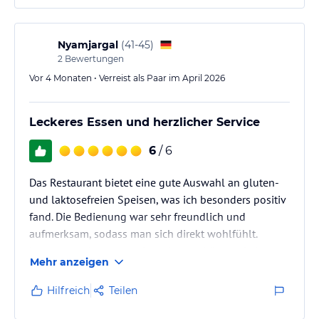
die Rezeption: Als ich beim Zimmerwechsel um Hilfe
mit den Koffern bat, wurde ich von einer Mitarbeiterin
unfreundlich und regelrecht angefahren. Wir sollten
Nyamjargal
(
41-45
)
die schweren Koffer selbst über die vielen Stufen
2
Bewertungen
schleppen, da…
Vor 4 Monaten • Verreist als Paar im April 2026
Leckeres Essen und herzlicher Service
6
/ 6
Das Restaurant bietet eine gute Auswahl an gluten-
und laktosefreien Speisen, was ich besonders positiv
fand. Die Bedienung war sehr freundlich und
aufmerksam, sodass man sich direkt wohlfühlt.
Insgesamt eine angenehme Atmosphäre und ein
Mehr anzeigen
Besuch, den ich gerne weiterempfehle.
Hilfreich
Teilen