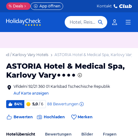
%
Deals
App öffnen
Kontakt
Hotel, Reiseziel
lsbad / Karlovy Vary Hotels
ASTORIA Hotel & Medical Spa, Karlovy Vary
ASTORIA Hotel & Medical Spa,
Karlovy Vary
Vřídelní 92/21 360 01 Karlsbad Tschechische Republik
Auf Karte anzeigen
88
Bewertungen
84%
5,0
/ 6
Bewerten
Hochladen
Merken
Hotelübersicht
Bewertungen
Bilder
Fragen