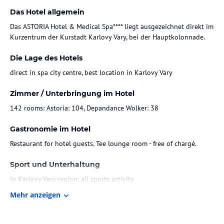
Das Hotel allgemein
Das ASTORIA Hotel & Medical Spa**** liegt ausgezeichnet direkt im
Kurzentrum der Kurstadt Karlovy Vary, bei der Hauptkolonnade.
Die Lage des Hotels
direct in spa city centre, best location in Karlovy Vary
Zimmer / Unterbringung im Hotel
142 rooms: Astoria: 104, Depandance Wolker: 38
Gastronomie im Hotel
Restaurant for hotel guests. Tee lounge room - free of chargé.
Sport und Unterhaltung
In Karlovy Vary region: all sports activity
Mehr anzeigen
Sonstige Einrichtungen und Services
Accomodation, Medical Spa, Wellness, Food & Beverage, Consierge