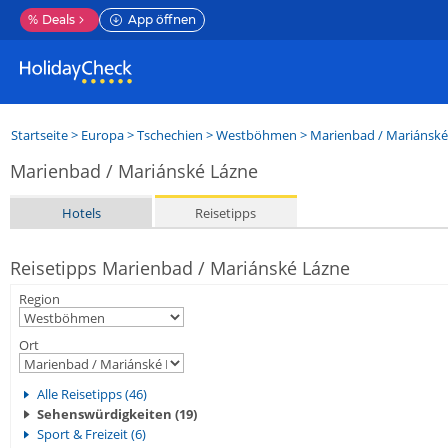
%
Deals
App öffnen
Startseite
>
Europa
>
Tschechien
>
Westböhmen
>
Marienbad / Mariánské
Marienbad / Mariánské Lázne
Hotels
Reisetipps
Reisetipps Marienbad / Mariánské Lázne
Region
Ort
Alle Reisetipps (46)
Sehenswürdigkeiten (19)
Sport & Freizeit (6)