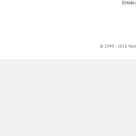
Erklär
© 1999 - 2026 Holi