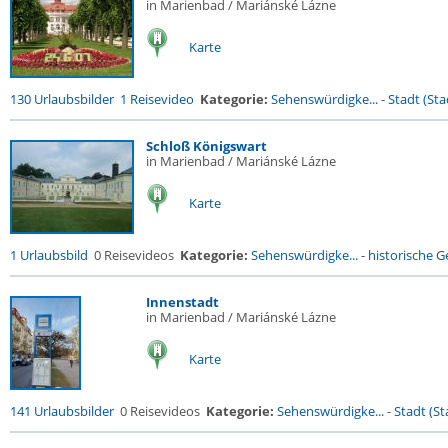
in Marienbad / Mariánské Lázne
Karte
130 Urlaubsbilder
1 Reisevideo
Kategorie:
Sehenswürdigke...
-
Stadt (Stad
Schloß Königswart
in Marienbad / Mariánské Lázne
Karte
1 Urlaubsbild
0 Reisevideos
Kategorie:
Sehenswürdigke...
-
historische Ge
Innenstadt
in Marienbad / Mariánské Lázne
Karte
141 Urlaubsbilder
0 Reisevideos
Kategorie:
Sehenswürdigke...
-
Stadt (St