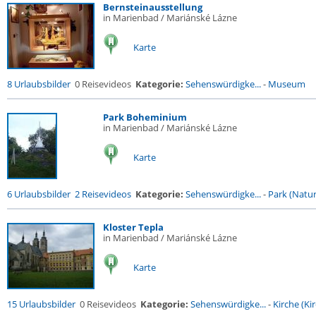
Bernsteinausstellung
in Marienbad / Mariánské Lázne
Karte
8 Urlaubsbilder
0 Reisevideos
Kategorie:
Sehenswürdigke...
-
Museum
Park Boheminium
in Marienbad / Mariánské Lázne
Karte
6 Urlaubsbilder
2 Reisevideos
Kategorie:
Sehenswürdigke...
-
Park (Naturr
Kloster Tepla
in Marienbad / Mariánské Lázne
Karte
15 Urlaubsbilder
0 Reisevideos
Kategorie:
Sehenswürdigke...
-
Kirche (Kir