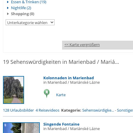
Essen & Trinken (19)
Nightlife (2)
Shopping (0)
<< Karte vergrößern
19 Sehenswürdigkeiten in Marienbad / Mariánské Lázne
Kolonnaden in Marienbad
in Marienbad / Mariánské Lázne
Karte
128 Urlaubsbilder
4 Reisevideos
Kategorie:
Sehenswürdigke...
-
Sonstige
Singende Fontaine
in Marienbad / Mariánské Lázne