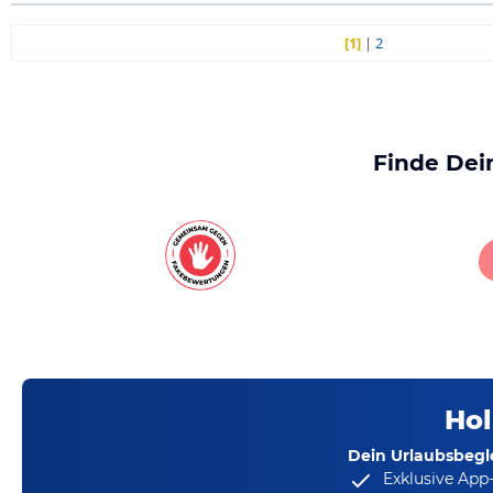
[1]
|
2
Finde Dei
Hol
Dein Urlaubsbegle
Exklusive App