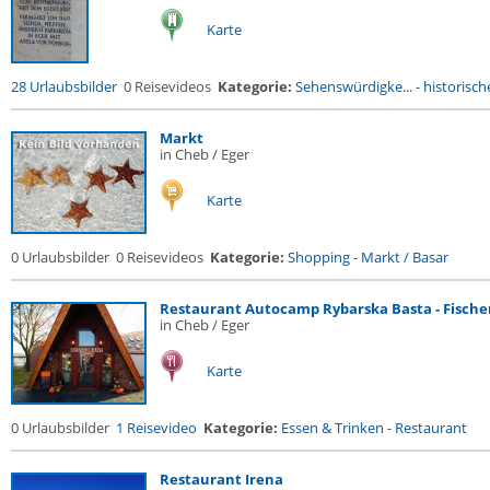
Karte
28 Urlaubsbilder
0 Reisevideos
Kategorie:
Sehenswürdigke...
-
historische
Markt
in Cheb / Eger
Karte
0 Urlaubsbilder
0 Reisevideos
Kategorie:
Shopping
-
Markt / Basar
Restaurant Autocamp Rybarska Basta - Fischer
in Cheb / Eger
Karte
0 Urlaubsbilder
1 Reisevideo
Kategorie:
Essen & Trinken
-
Restaurant
Restaurant Irena