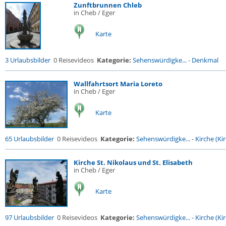
Zunftbrunnen Chleb
in Cheb / Eger
Karte
3 Urlaubsbilder
0 Reisevideos
Kategorie:
Sehenswürdigke...
-
Denkmal
Wallfahrtsort Maria Loreto
in Cheb / Eger
Karte
65 Urlaubsbilder
0 Reisevideos
Kategorie:
Sehenswürdigke...
-
Kirche (Kir
Kirche St. Nikolaus und St. Elisabeth
in Cheb / Eger
Karte
97 Urlaubsbilder
0 Reisevideos
Kategorie:
Sehenswürdigke...
-
Kirche (Kir