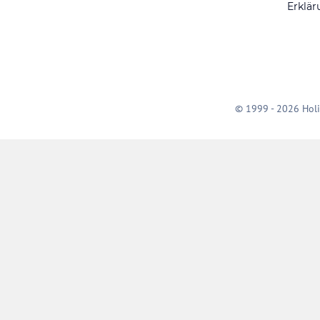
Erklär
© 1999 - 2026 Holi