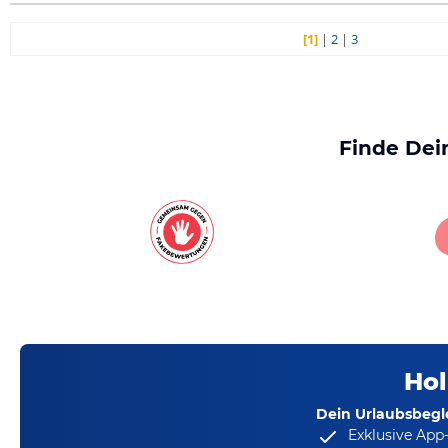
[1]
|
2
|
3
Finde Dei
Hol
Dein Urlaubsbegle
Exklusive App