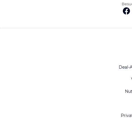
Besuc
Deal-
Nu
Priva