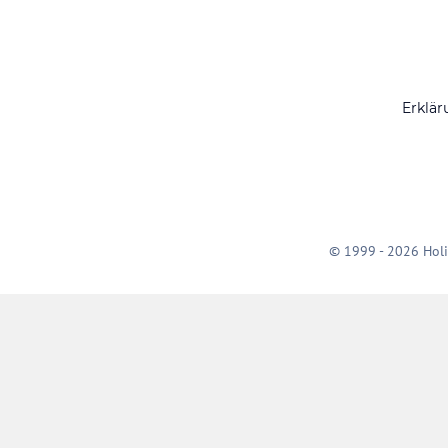
Erklär
© 1999 - 2026 Holi