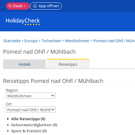
%
Deals
App öffnen
Startseite
>
Europa
>
Tschechien
>
Westböhmen
>
Pomezí nad Ohří / Müh
Pomezí nad Ohří / Mühlbach
Hotels
Reisetipps
Reisetipps Pomezí nad Ohří / Mühlbach
Region
Ort
Alle Reisetipps (0)
Sehenswürdigkeiten (0)
Sport & Freizeit (0)