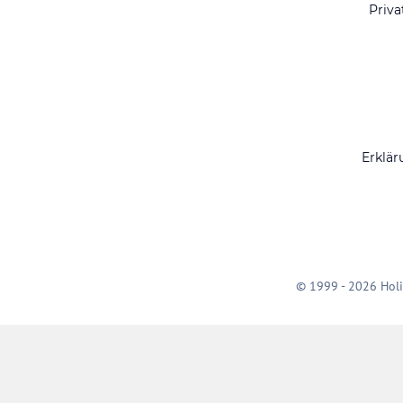
Priva
Erklär
© 1999 - 2026 Holi