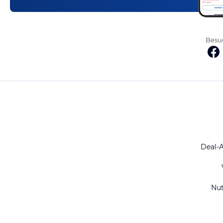
Besuc
Deal-
Nu