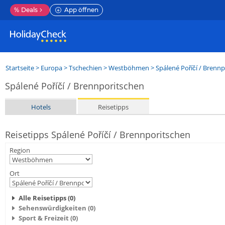
%
Deals
App öffnen
Startseite
>
Europa
>
Tschechien
>
Westböhmen
>
Spálené Poříčí / Brennpo
Spálené Poříčí / Brennporitschen
Hotels
Reisetipps
Reisetipps Spálené Poříčí / Brennporitschen
Region
Ort
Alle Reisetipps (0)
Sehenswürdigkeiten (0)
Sport & Freizeit (0)