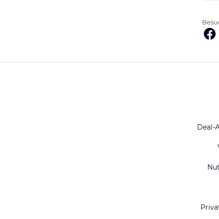
Besuc
Deal-
Nu
Priva