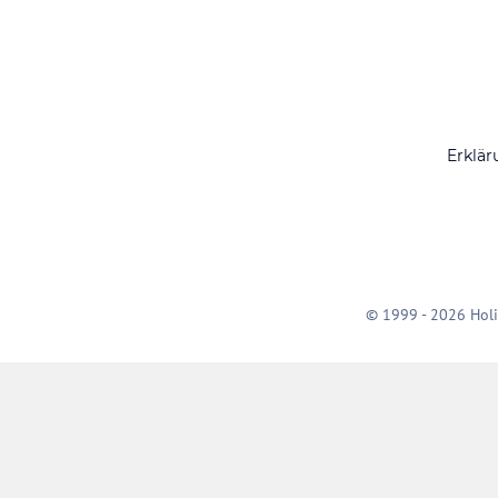
Erklär
© 1999 - 2026 Holi