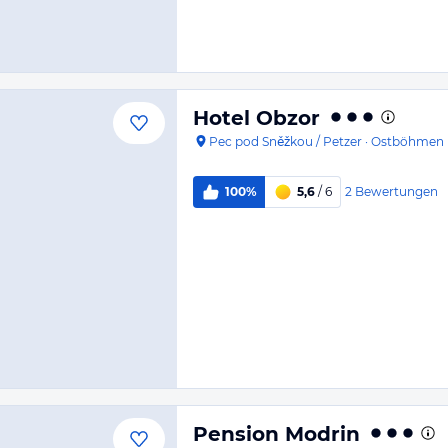
Hotel Obzor
Pec pod Sněžkou / Petzer
·
Ostböhmen
2
Bewertungen
100%
5,6
/ 6
Pension Modrin