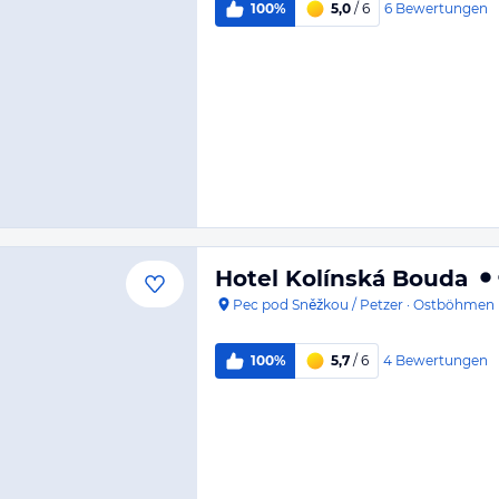
6
Bewertungen
100%
5,0
/ 6
Hotel Kolínská Bouda
Pec pod Sněžkou / Petzer
·
Ostböhmen
4
Bewertungen
100%
5,7
/ 6