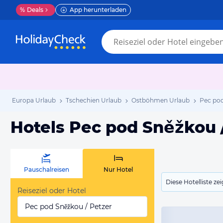
%
Deals
App herunterladen
Europa Urlaub
Tschechien Urlaub
Ostböhmen Urlaub
Pec pod
Hotels Pec pod Sněžkou 
Pauschalreisen
Nur Hotel
Diese Hotelliste z
Reiseziel oder Hotel
Pec pod Sněžkou / Petzer