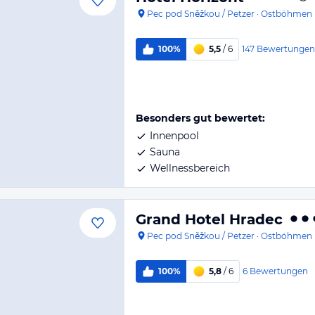
Pec pod Sněžkou / Petzer
·
Ostböhmen
147
Bewertungen
100%
5,5
/ 6
Besonders gut bewertet:
Innenpool
Sauna
Wellnessbereich
Grand Hotel Hradec
Pec pod Sněžkou / Petzer
·
Ostböhmen
6
Bewertungen
100%
5,8
/ 6