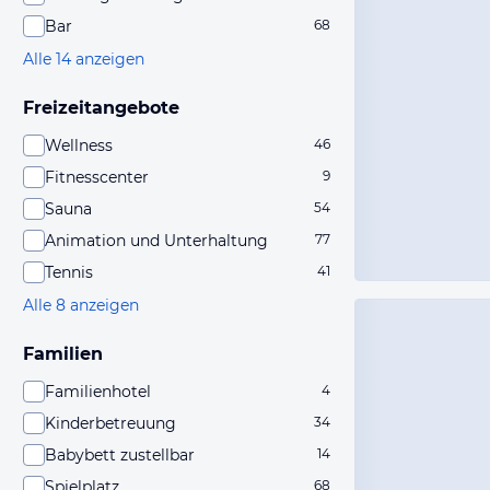
Bar
68
Alle 14 anzeigen
Freizeitangebote
Wellness
46
Fitnesscenter
9
Sauna
54
Animation und Unterhaltung
77
Tennis
41
Alle 8 anzeigen
Familien
Familienhotel
4
Kinderbetreuung
34
Babybett zustellbar
14
Spielplatz
68