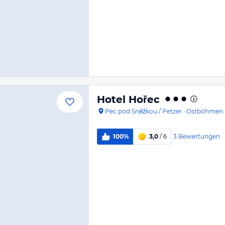
Hotel Hořec
Pec pod Sněžkou / Petzer
·
Ostböhmen
3
Bewertungen
100%
3,0
/ 6