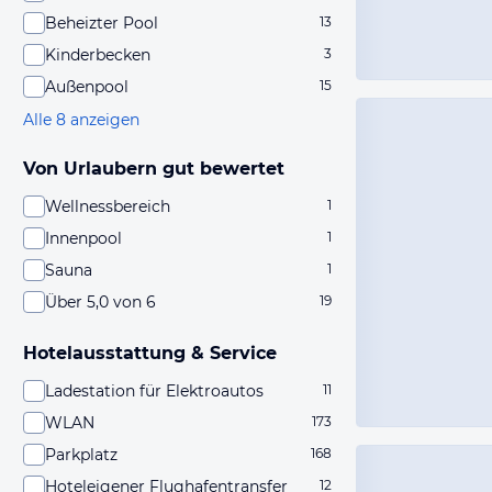
Beheizter Pool
13
Kinderbecken
3
Außenpool
15
Alle 8 anzeigen
Von Urlaubern gut bewertet
Wellnessbereich
1
Innenpool
1
Sauna
1
Über 5,0 von 6
19
Hotelausstattung & Service
Ladestation für Elektroautos
11
WLAN
173
Parkplatz
168
Hoteleigener Flughafentransfer
12