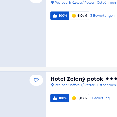
Pec pod Sněžkou / Petzer
·
Ostböhmen
3
Bewertungen
100%
6,0
/ 6
Hotel Zelený potok
Pec pod Sněžkou / Petzer
·
Ostböhmen
1
Bewertung
100%
5,0
/ 6