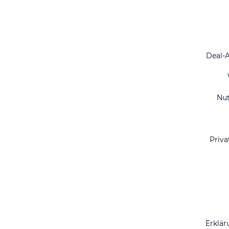
Deal-
Nu
Priva
Erklär