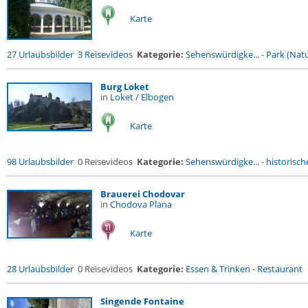
Karte
27 Urlaubsbilder
3 Reisevideos
Kategorie:
Sehenswürdigke...
-
Park (Natu
Burg Loket
in
Loket / Elbogen
Karte
98 Urlaubsbilder
0 Reisevideos
Kategorie:
Sehenswürdigke...
-
historische
Brauerei Chodovar
in
Chodova Plana
Karte
28 Urlaubsbilder
0 Reisevideos
Kategorie:
Essen & Trinken
-
Restaurant
Singende Fontaine