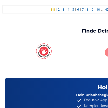
[1]
|
2
|
3
|
4
|
5
|
6
|
7
|
8
|
9
|
10
...
4
Finde Dei
Hol
Dein Urlaubsbegle
Exklusive App
Komplett kost