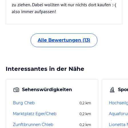
zu ziehen. Dabei wollten wit nur nichts dort kaufen :-(
also immer aufpassen!
Alle Bewertungen (13)
Interessantes in der Nähe
Sehenswürdigkeiten
Spor
Burg Cheb
0,2
km
Marktplatz Eger/Cheb
Aquafor
0,2
km
Zunftbrunnen Chleb
Lionetta
0,2
km