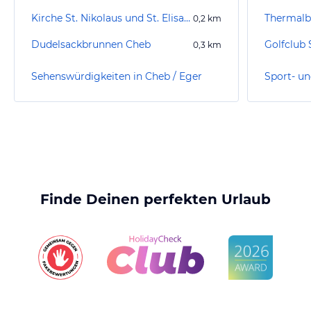
Kirche St. Nikolaus und St. Elisabeth
Thermalb
0,2
km
Dudelsackbrunnen Cheb
Golfclub S
0,3
km
Sehenswürdigkeiten in Cheb / Eger
Finde Deinen perfekten Urlaub