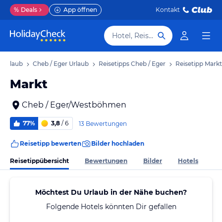
%
Deals
App öffnen
Kontakt
Hotel, Reiseziel
 Urlaub
Cheb / Eger Urlaub
Reisetipps Cheb / Eger
Reisetipp Markt
Markt
Cheb / Eger/Westböhmen
77%
3,8
/ 6
13 Bewertungen
Reisetipp bewerten
Bilder hochladen
Reisetippübersicht
Bewertungen
Bilder
Hotels
Möchtest Du Urlaub in der Nähe buchen?
Folgende Hotels könnten Dir gefallen