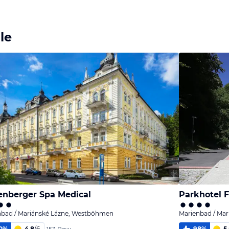
Bild
Bild
Bild
melden
melden
melden
von Snake
von Snake
von Snake
le
enberger Spa Medical
Parkhotel F
nbad / Mariánské Lázne, Westböhmen
Marienbad / Ma
0
%
4,8
/
6
98
%
5