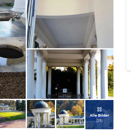
Bild melden
von Snake
Bild melden
von Snake
Alle Bilder
(
25
)