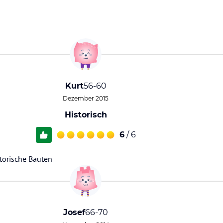
Kurt
56-60
Dezember 2015
Historisch
6
/ 6
storische Bauten
Josef
66-70