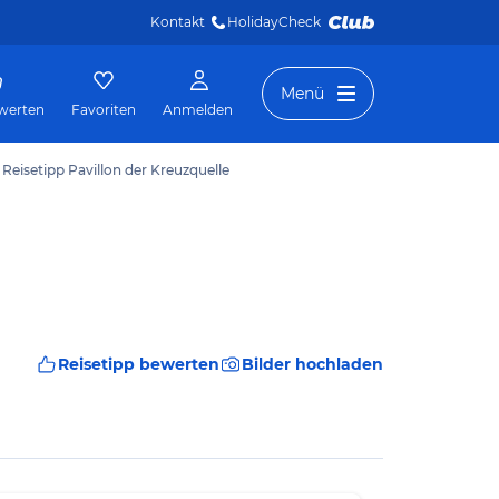
Kontakt
HolidayCheck 
Menü
werten
Favoriten
Anmelden
Reisetipp Pavillon der Kreuzquelle
Reisetipp bewerten
Bilder hochladen