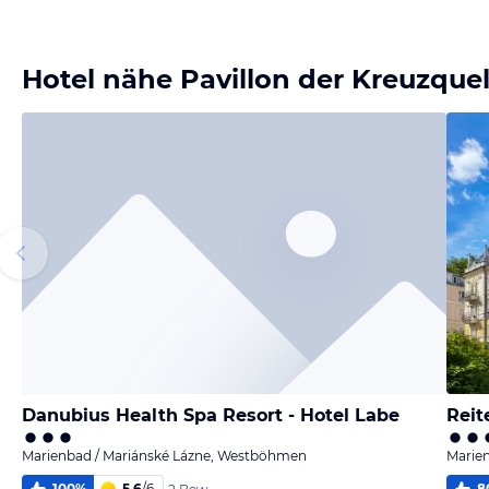
Bild
Bild
Bild
Bild
melden
melden
melden
melden
von Snake
von Snake
von Snake
von Snake
Hotel nähe Pavillon der Kreuzquel
Danubius Health Spa Resort - Hotel Labe
Reit
Marienbad / Mariánské Lázne, Westböhmen
Marie
100
%
5,6
/
6
8