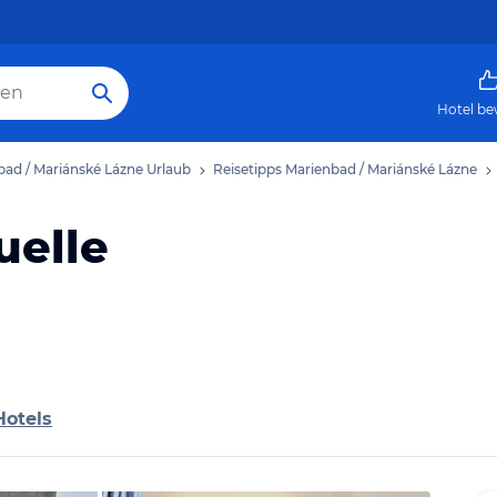
Hotel be
bad / Mariánské Lázne Urlaub
Reisetipps Marienbad / Mariánské Lázne
uelle
Hotels