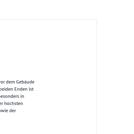
, vor dem Gebäude
beiden Enden ist
besonders in
er höchsten
owie der