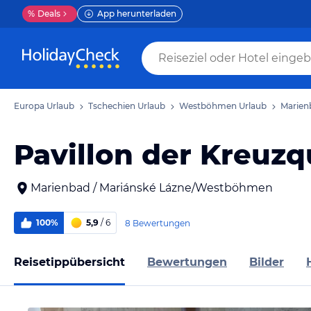
%
Deals
App herunterladen
Europa Urlaub
Tschechien Urlaub
Westböhmen Urlaub
Marien
Pavillon der Kreuzq
Marienbad / Mariánské Lázne/Westböhmen
100%
5,9
/ 6
8 Bewertungen
Reisetippübersicht
Bewertungen
Bilder