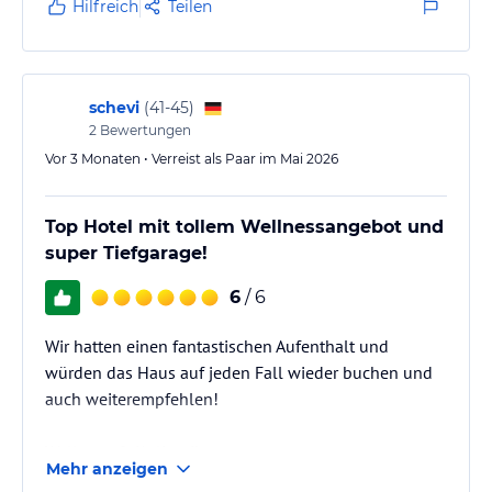
Hilfreich
Teilen
schevi
(
41-45
)
2
Bewertungen
Vor 3 Monaten • Verreist als Paar im Mai 2026
Top Hotel mit tollem Wellnessangebot und
super Tiefgarage!
6
/ 6
Wir hatten einen fantastischen Aufenthalt und
würden das Haus auf jeden Fall wieder buchen und
auch weiterempfehlen!
Wellness & Kulinarik:
Mehr anzeigen
Das Hotel bietet ein sehr gutes Wellnessangebot.