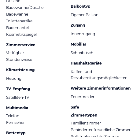
Dusche
Balkontyp
Badewanne/Dusche
Badewanne
Eigener Balkon
Toilettenartikel
Zugang
Bademantel
Innenzugang
Kosmetikspiegel
Mobiliar
Zimmerservice
Verfügbar
Schreibtisch
Stundenweise
Haushaltsgeräte
Klimatisierung
Kaffee- und
Teezubereitungsmöglichkeiten
Heizung
Weitere Zimmerinformationen
TV-Empfang
Feuermelder
Satelliten-TV
Safe
Multimedia
Zimmertypen
Telefon
Fernseher
Familienzimmer
Behindertenfreundliche Zimmer
Bettentyp
Rollstuhlgerechte Zimmer