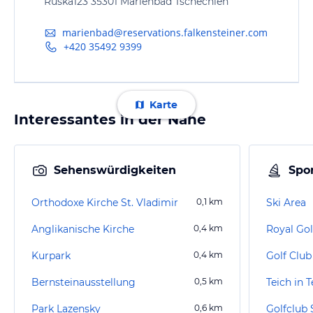
Ruskà123 35301 Marienbad Tschechien
marienbad@reservations.falkensteiner.com
+420 35492 9399
Karte
Interessantes in der Nähe
Sehenswürdigkeiten
Spor
Orthodoxe Kirche St. Vladimir
0,1
km
Ski Area
Anglikanische Kirche
0,4
km
Royal Gol
Kurpark
0,4
km
Golf Club
Bernsteinausstellung
0,5
km
Teich in T
Park Lazensky
0,6
km
Golfclub S