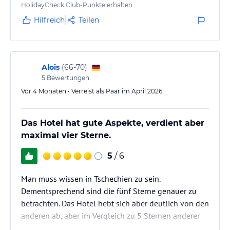
Auch das Abendessen war sehr lecker – besonders
HolidayCheck Club-Punkte erhalten
toll fanden wir, dass man abends bei den 3
Hilfreich
Teilen
Hauptspeisen zur Auswahl immer die Wahl zwischen
Fisch, Fleisch und einem vegetarischen Gericht hatte.
Parken:
Alois
(
66-70
)
5
Bewertungen
Die hoteleigene Tiefgarage ist super befahrbar und
die Stellplätze sind angenehm breit (da gibt es
Vor 4 Monaten • Verreist als Paar im April 2026
definitiv schlimmere!). Man…
Das Hotel hat gute Aspekte, verdient aber
maximal vier Sterne.
5
/ 6
Man muss wissen in Tschechien zu sein.
Dementsprechend sind die fünf Sterne genauer zu
betrachten. Das Hotel hebt sich aber deutlich von den
anderen ab, aber im Vergleich zu 5 Sternen anderer
Hotels, eher 4 Sterne.