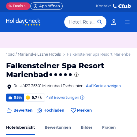
%
Deals
App öffnen
Kontakt
Hotel, Reiseziel
rienbad / Mariánské Lázne Hotels
Falkensteiner Spa Resort Marienbad
Falkensteiner Spa Resort
Marienbad
Ruskà123 35301 Marienbad Tschechien
Auf Karte anzeigen
439
Bewertungen
95%
5,7
/ 6
Bewerten
Hochladen
Merken
Hotelübersicht
Bewertungen
Bilder
Fragen