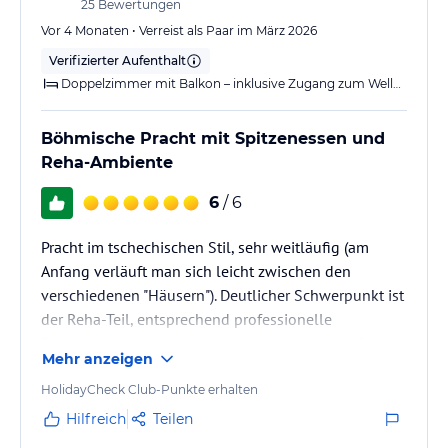
Große Vergangenheit, behutsam in die Gegenwart übersetzt.
25
Bewertungen
Stilvoll und doch modern, gediegen und doch behaglich. Und
Vor 4 Monaten • Verreist als Paar im März 2026
überall werden Stil und Charme des Jugendstils spürbar. Genießen
Verifizierter Aufenthalt
Sie das entspannte Ambiente klassischer Epochen. Denn Wellness
Doppelzimmer mit Balkon – inklusive Zugang zum Wellnessbereich
beginnt schon beim Wohnen.
Zum Beispiel in unseren allgemeinen Bereichen:
Böhmische Pracht mit Spitzenessen und
Reha-Ambiente
* Restaurant mit großem Saal und mehreren kleinen Kabinetten
6
/ 6
* Rosensaal Hotel-Bar
* Bibliothek
Pracht im tschechischen Stil, sehr weitläufig (am
* große Sonnenterrasse
Anfang verläuft man sich leicht zwischen den
* Alexandra-Park
verschiedenen "Häusern"). Deutlicher Schwerpunkt ist
* Liegewiese
der Reha-Teil, entsprechend professionelle
Behandlungen aber auch die entsprechenden Gäste.
Hinweis:
Allgemeine und unverbindliche
Mehr anzeigen
Hoteliers-/Veranstalter-/Kataloginformationen. Alle Angaben
ohne Gewähr und ohne Prüfung durch HolidayCheck. Bitte
HolidayCheck Club-Punkte erhalten
lies vor der Buchung die verbindlichen
Angebotsdetails
des
Hilfreich
Teilen
jeweiligen Veranstalters.