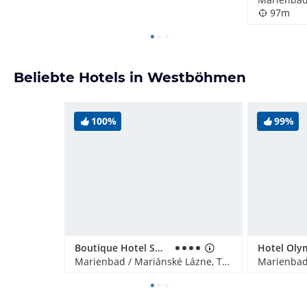
97m
Beliebte Hotels in Westböhmen
100%
99%
Boutique Hotel SwissHouse
Hotel Oly
Marienbad / Mariánské Lázne, Tschechien