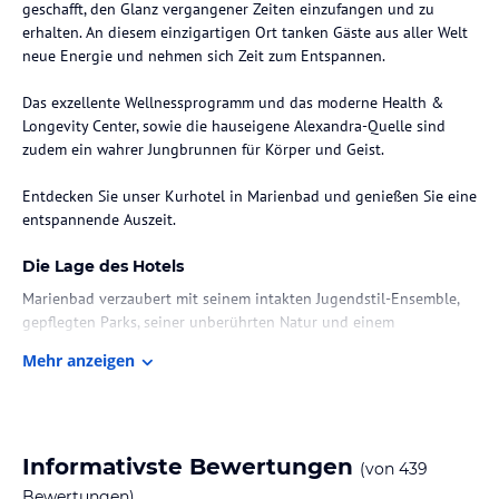
geschafft, den Glanz vergangener Zeiten einzufangen und zu
erhalten. An diesem einzigartigen Ort tanken Gäste aus aller Welt
neue Energie und nehmen sich Zeit zum Entspannen.
Das exzellente Wellnessprogramm und das moderne Health &
Longevity Center, sowie die hauseigene Alexandra-Quelle sind
zudem ein wahrer Jungbrunnen für Körper und Geist.
Entdecken Sie unser Kurhotel in Marienbad und genießen Sie eine
entspannende Auszeit.
Die Lage des Hotels
Marienbad verzaubert mit seinem intakten Jugendstil-Ensemble,
gepflegten Parks, seiner unberührten Natur und einem
reichhaltigen Kulturangebot.
Mehr anzeigen
Zimmer / Unterbringung im Hotel
Die eleganten 162 Zimmer und Suiten des Falkensteiner Spa
Resort Marienbad bieten jeglichen Komfort. Alle Zimmer sind
Informativste Bewertungen
(von
439
ausgestattet mit SAT-TV, Minibar und Direktwahltelefon. Die
Badezimmer sind mit Dusche und/oder Badewanne je nach
Bewertungen)