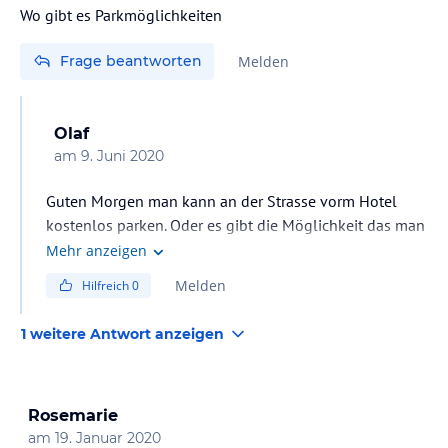
Wo gibt es Parkmöglichkeiten
Frage beantworten
Melden
Olaf
am
9. Juni 2020
Guten Morgen man kann an der Strasse vorm Hotel
kostenlos parken. Oder es gibt die Möglichkeit das man
das Auto in die Garage vom Hotel stellen kann, den
Mehr anzeigen
Preis kann ich leider nicht sagen. Schönen Urlaub vor
Melden
Hilfreich
0
Ort.
1 weitere Antwort anzeigen
Rosemarie
am
19. Januar 2020