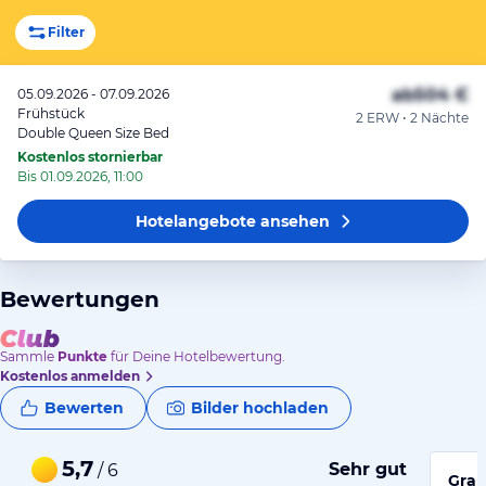
Filter
ab
504 €
05.09.2026 - 07.09.2026
Frühstück
2 ERW • 2 Nächte
Double Queen Size Bed
Kostenlos stornierbar
Bis 01.09.2026, 11:00
Hotelangebote
ansehen
Bewertungen
Sammle
Punkte
für Deine Hotelbewertung.
Kostenlos anmelden
Bewerten
Bilder hochladen
5,7
Sehr gut
/ 6
Gran