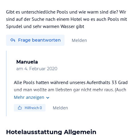
Gibt es unterschiedliche Pools und wie warm sind die? Wir
sind auf der Suche nach einem Hotel wo es auch Pools mit
Sprudel und sehr warmen Wasser gibt
Frage beantworten
Melden
Manuela
am
4. Februar 2020
Alle Pools hatten während unseres Aufenthalts 33 Grad
und man wollte am liebsten gar nicht mehr raus. (Auch
mit Bio-, Infrarot- und finnischer Sauna ist für jeden was
Mehr anzeigen
Passendes dabei)
Melden
Hilfreich
0
Hotelausstattung Allgemein