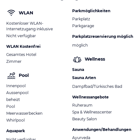
Parkmöglichkeiten
WLAN
Parkplatz
Kostenloser WLAN-
Parkgarage
Internetzugang inklusive
Nicht verfügbar
Parkplatzreservierung möglich
möglich
WLAN Kostenfrei
Gesamtes Hotel
Wellness
Zimmer
Sauna
Pool
Sauna Arten
Innenpool
Dampfbad/Türkisches Bad
Aussenpool
Wellnessangebote
beheizt
Ruheraum
Pool
Spa & Wellnesscenter
Meerwasserbecken
Beauty Salon
Whirlpool
Anwendungen/Behandlungen
Aquapark
Ayurveda
Nicht verfügbar