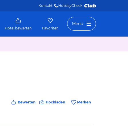
Kontakt
HolidayCheck 
Menü
Hotel bewerten
Favoriten
Bewerten
Hochladen
Merken