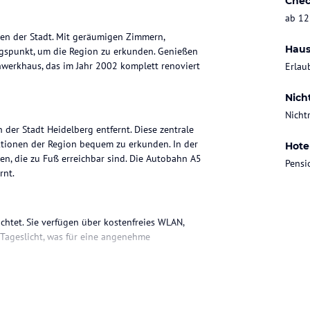
Chec
ab 12
rzen der Stadt. Mit geräumigen Zimmern,
Haus
ngspunkt, um die Region zu erkunden. Genießen
hwerkhaus, das im Jahr 2002 komplett renoviert
Erlau
Nich
Nicht
 der Stadt Heidelberg entfernt. Diese zentrale
ktionen der Region bequem zu erkunden. In der
Hote
en, die zu Fuß erreichbar sind. Die Autobahn A5
Pensi
rnt.
htet. Sie verfügen über kostenfreies WLAN,
Tageslicht, was für eine angenehme
das im Hotel Landgraf serviert wird. Hier