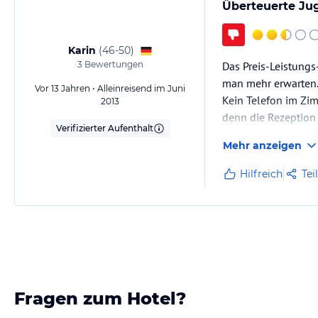
Überteuerte Ju
Karin
(
46-50
)
3
Bewertungen
Das Preis-Leistungs
man mehr erwarten
Vor 13 Jahren • Alleinreisend im Juni
Kein Telefon im Zim
2013
denn die Rezeption 
Verifizierter Aufenthalt
eine ganz dünne Dec
Mehr anzeigen
Decke holen. Für d
Hilfreich
Tei
Fragen zum Hotel?