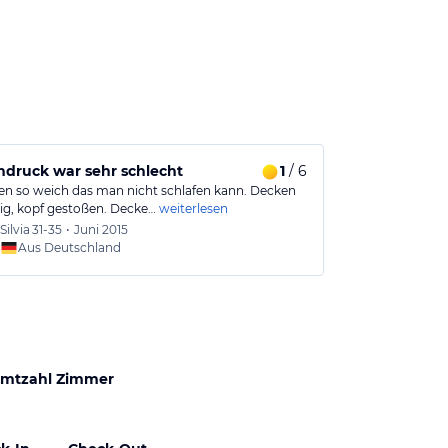
ndruck war sehr schlecht
1
/ 6
Überteuerte
en so weich das man nicht schlafen kann. Decken
Das Preis-Leist
rig, kopf gestoßen. Decke…
weiterlesen
max. die Nach
Silvia
31-35
•
Juni 2015
Karin
4
Aus Deutschland
Aus
mtzahl Zimmer