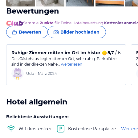
Bewertungen
Sammle
Punkte
für Deine Hotelbewertung.
Kostenlos anmel
Bewerten
Bilder hochladen
Ruhige Zimmer mitten im Ort im historischen Fachwe
5,7
/ 6
Das Gästehaus liegt mitten im Ort, sehr ruhig. Parkplätze
sind in der direkten Nähe…
weiterlesen
Udo
•
März 2024
Hotel allgemein
Beliebteste Ausstattungen:
Wifi kostenfrei
Kostenlose Parkplätze
Weitere