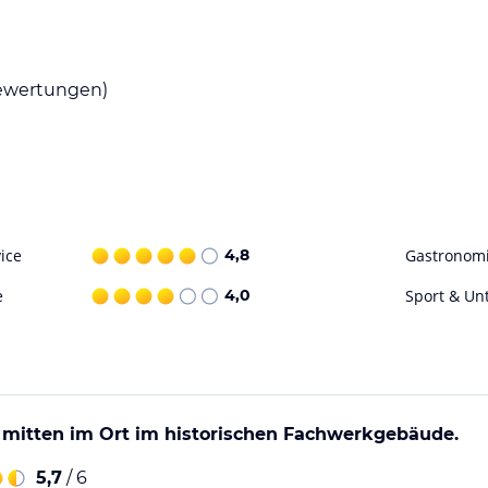
re kulinarische Optionen suchen, finden Sie in
nd internationale Gerichte genießen können.
wertungen)
ot, aber aufgrund seiner zentralen Lage haben
die Nähe zur Autobahn A5, um Ausflüge in die
ie SAP-Zentrale, die nur eine kurze Fahrt vom
g, die nur 15 km entfernt ist.
ohne Gewähr. Bitte lies vor der Buchung die
ice
4,8
Gastronom
e
4,0
Sport & Un
mitten im Ort im historischen Fachwerkgebäude.
5,7
/ 6