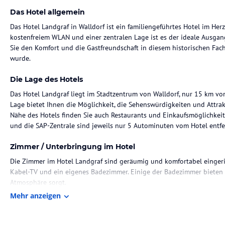
Das Hotel allgemein
Das Hotel Landgraf in Walldorf ist ein familiengeführtes Hotel im He
kostenfreiem WLAN und einer zentralen Lage ist es der ideale Ausga
Sie den Komfort und die Gastfreundschaft in diesem historischen Fac
wurde.
Die Lage des Hotels
Das Hotel Landgraf liegt im Stadtzentrum von Walldorf, nur 15 km von
Lage bietet Ihnen die Möglichkeit, die Sehenswürdigkeiten und Attra
Nähe des Hotels finden Sie auch Restaurants und Einkaufsmöglichkeit
und die SAP-Zentrale sind jeweils nur 5 Autominuten vom Hotel entfe
Zimmer / Unterbringung im Hotel
Die Zimmer im Hotel Landgraf sind geräumig und komfortabel eingeric
Kabel-TV und ein eigenes Badezimmer. Einige der Badezimmer bieten 
Atmosphäre sorgt.
Mehr anzeigen
Gastronomie im Hotel
Beginnen Sie jeden Morgen mit einem reichhaltigen Frühstücksbuffet, 