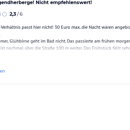
gendherberge! Nicht empfehlenswert!
2,3
/ 6
-Verhältnis passt hier nicht! 30 Euro max. die Nacht wären angebra
.
mer, Glühbirne geht im Bad nicht. Das passierte am frühen morgen
ist nochmal über die Straße 100 m weiter. Das Frühstück fällt sehr
ke, und im Schrank liegt auch keine zusätzliche Deck. Also wiede
en WLAN-Zugang erhalte ich…
len