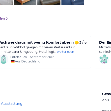
den
rkgebäude.
Fachwerkhaus mit wenig Komfort aber mit Historie
5
/ 6
Der Ei
Zentral in Waldorf gelegen mit vielen Restaurants in
Matratz
unmittelbarer Umgebung. Hotel liegt…
weiterlesen
so nied
Sören
31-35
•
September 2017
Aus Deutschland
Gesa
< 50
 Ausstattung