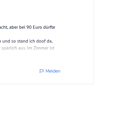
cht, aber bei 90 Euro dürfte
 und so stand ich doof da,
 spärlich aus. Im Zimmer ist
r los zur Rezeption und eine
Melden