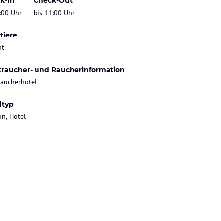
k-In
Check-Out
:00 Uhr
bis 11:00 Uhr
tiere
bt
traucher- und Raucherinformation
raucherhotel
ltyp
on, Hotel