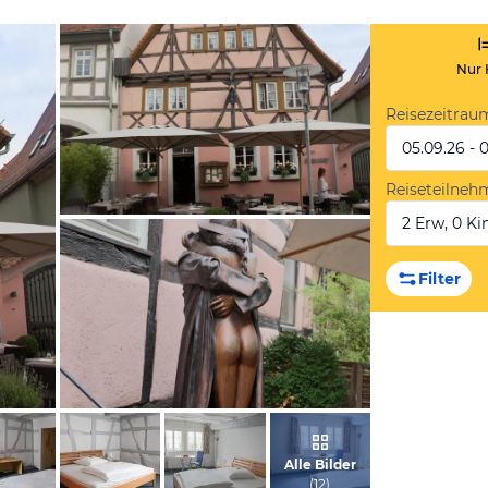
Nur 
Reisezeitrau
05.09.26 - 
Reiseteilneh
2 Erw, 0 Kin
vom Hotelier, Oktober 2016
Filter
vom Hotelier, Oktober 2016
Alle Bilder
(
12
)