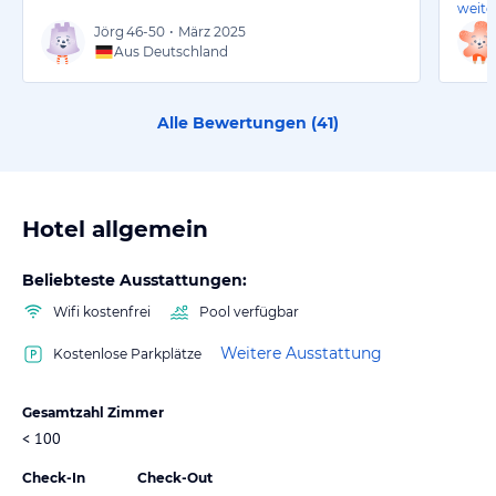
weite
Jörg
46-50
•
März 2025
Aus Deutschland
Alle Bewertungen (
41
)
Hotel allgemein
Beliebteste Ausstattungen:
Wifi kostenfrei
Pool verfügbar
Weitere Ausstattung
Kostenlose Parkplätze
Gesamtzahl Zimmer
< 100
Check-In
Check-Out