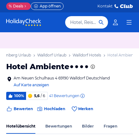
%
Deals
App öffnen
Kontakt
Hotel, Reiseziel
temberg Urlaub
Walldorf Urlaub
Walldorf Hotels
Hotel Ambiente
Hotel Ambiente
Am Neuen Schulhaus 4 69190 Walldorf Deutschland
Auf Karte anzeigen
41
Bewertungen
100%
5,6
/ 6
Bewerten
Hochladen
Merken
Hotelübersicht
Bewertungen
Bilder
Fragen