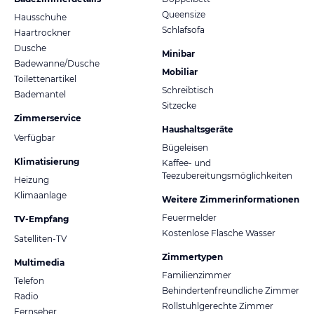
Queensize
Hausschuhe
Schlafsofa
Haartrockner
Dusche
Minibar
Badewanne/Dusche
Mobiliar
Toilettenartikel
Schreibtisch
Bademantel
Sitzecke
Zimmerservice
Haushaltsgeräte
Verfügbar
Bügeleisen
Klimatisierung
Kaffee- und
Teezubereitungsmöglichkeiten
Heizung
Klimaanlage
Weitere Zimmerinformationen
Feuermelder
TV-Empfang
Kostenlose Flasche Wasser
Satelliten-TV
Zimmertypen
Multimedia
Familienzimmer
Telefon
Behindertenfreundliche Zimmer
Radio
Rollstuhlgerechte Zimmer
Fernseher