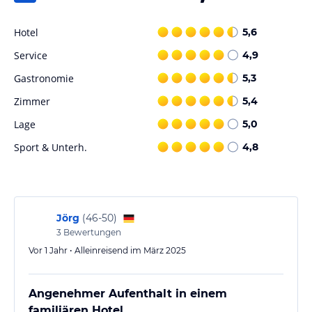
Golfplätze in einer Entfernung von 10 bis 30 Autominuten.
Hotel
5,6
Hinweis:
Verfasst von HolidayCheck mit Hilfe von KI. Alle
Service
Angaben ohne Gewähr. Bitte lies vor der Buchung die
4,9
verbindlichen
Angebotsdetails
des jeweiligen Veranstalters.
Gastronomie
5,3
Zimmer
5,4
Lage
5,0
Sport & Unterh.
4,8
Jörg
(
46-50
)
3
Bewertungen
Vor 1 Jahr • Alleinreisend im März 2025
Angenehmer Aufenthalt in einem
familiären Hotel