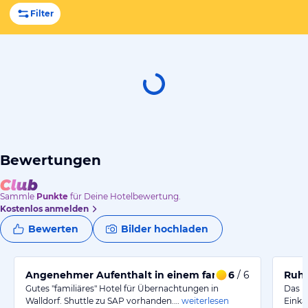
Filter
Bewertungen
Sammle
Punkte
für Deine Hotelbewertung.
Kostenlos anmelden
Bewerten
Bilder hochladen
Angenehmer Aufenthalt in einem familiären Hotel
6
/ 6
Ruhi
Gutes "familiäres" Hotel für Übernachtungen in
Das H
Walldorf. Shuttle zu SAP vorhanden.…
weiterlesen
Einka