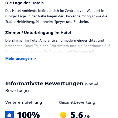
Die Lage des Hotels
Das Hotel Ambiente befindet sich im Zentrum von Walldorf in
ruhiger Lage. In der Nähe liegen der Hockenheimring sowie die
Städte Heidelberg, Mannheim, Speyer und Sinsheim.
Zimmer / Unterbringung im Hotel
Die Zimmer im Hotel Ambiente sind modern eingerichtet und
beinhalten Kabel-TV, einen Schreibtisch und ein Badezimmer. Auf
Anfrage stehen Zimmer für Allergiker und Personen mit
körperlichen Behinderungen zur Verfügung. Die Zimmerreinigung
Mehr anzeigen
erfolgt alle drei Tage.
Gastronomie im Hotel
Am Morgen wird ein abwechslungsreiches Frühstücksbuffet
Informativste Bewertungen
(von
41
angeboten. Bei schönem Wetter können die Gäste ihre Mahlzeiten
Bewertungen)
auf der Terrasse genießen.
Weiterempfehlung
Gesamtbewertung
Sport und Unterhaltung
Das Hotel bietet die Möglichkeit, die Umgebung mit kostenfreien
100
%
5,6
/ 6
Leihfahrrädern zu erkunden. Außerdem befinden sich mehrere