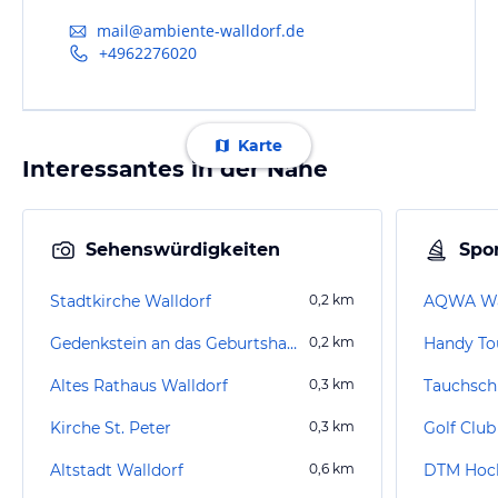
mail@ambiente-walldorf.de
+4962276020
Karte
Interessantes in der Nähe
Sehenswürdigkeiten
Spor
Stadtkirche Walldorf
0,2
km
AQWA Wa
Gedenkstein an das Geburtshaus von Johann Jakob Astor
0,2
km
Handy To
Altes Rathaus Walldorf
0,3
km
Tauchsch
Kirche St. Peter
0,3
km
Golf Club 
Altstadt Walldorf
0,6
km
DTM Hoc