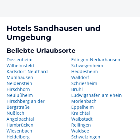
Hotels
Sandhausen
und
Umgebung
Beliebte Urlaubsorte
Dossenheim
Edingen-Neckarhausen
Wilhelmsfeld
Schwegenheim
Karlsdorf-Neuthard
Heddesheim
Mühlhausen
Walldorf
Neidenstein
Schriesheim
Hirschhorn
Brühl
Neulußheim
Ludwigshafen am Rhein
Hirschberg an der
Mörlenbach
Bergstraße
Eppelheim
Nußloch
Kraichtal
Angelbachtal
Waibstadt
Hambrücken
Reilingen
Wiesenbach
Waldsee
Heidelberg
Schwetzingen