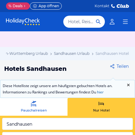
%
Deals
App öffnen
Kontakt
Hotel, Reiseziel
aden-Württemberg Urlaub
Sandhausen Urlaub
Sandhausen Hotels
Teilen
Hotels Sandhausen
Diese Hotelliste zeigt unsere am häufigsten gebuchten Hotels an.
Informationen zu Rankings und Bewertungen findest Du
hier
Pauschalreisen
Nur Hotel
Sandhausen