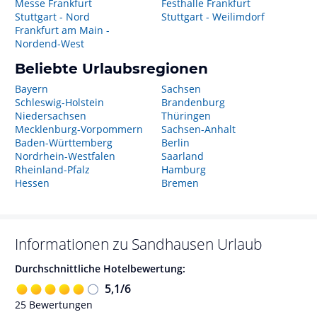
Messe Frankfurt
Festhalle Frankfurt
Stuttgart - Nord
Stuttgart - Weilimdorf
Frankfurt am Main -
Nordend-West
Beliebte Urlaubsregionen
Bayern
Sachsen
Schleswig-Holstein
Brandenburg
Niedersachsen
Thüringen
Mecklenburg-Vorpommern
Sachsen-Anhalt
Baden-Württemberg
Berlin
Nordrhein-Westfalen
Saarland
Rheinland-Pfalz
Hamburg
Hessen
Bremen
Informationen zu
Sandhausen
Urlaub
Durchschnittliche Hotelbewertung:
5,1
/
6
25
Bewertungen