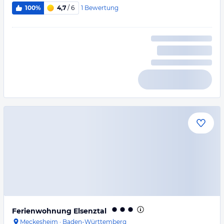
1
Bewertung
100%
4,7
/ 6
Ferienwohnung Elsenztal
Meckesheim
·
Baden-Württemberg