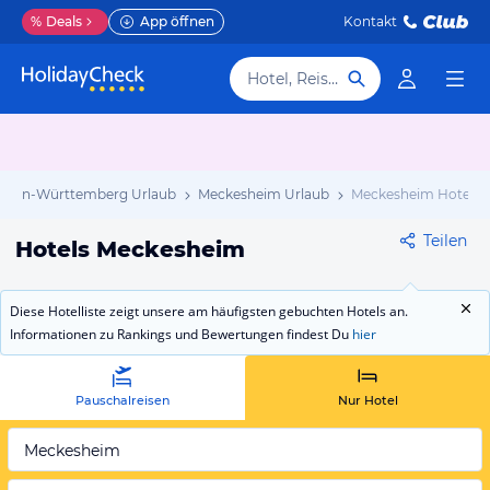
%
Deals
App öffnen
Kontakt
Hotel, Reiseziel
aden-Württemberg Urlaub
Meckesheim Urlaub
Meckesheim Hotels
Teilen
Hotels Meckesheim
Diese Hotelliste zeigt unsere am häufigsten gebuchten Hotels an.
Informationen zu Rankings und Bewertungen findest Du
hier
Pauschalreisen
Nur Hotel
Meckesheim