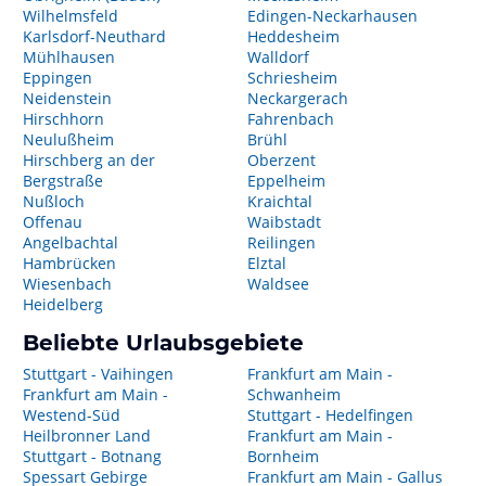
Wilhelmsfeld
Edingen-Neckarhausen
Karlsdorf-Neuthard
Heddesheim
Mühlhausen
Walldorf
Eppingen
Schriesheim
Neidenstein
Neckargerach
Hirschhorn
Fahrenbach
Neulußheim
Brühl
Hirschberg an der
Oberzent
Bergstraße
Eppelheim
Nußloch
Kraichtal
Offenau
Waibstadt
Angelbachtal
Reilingen
Hambrücken
Elztal
Wiesenbach
Waldsee
Heidelberg
Beliebte Urlaubsgebiete
Stuttgart - Vaihingen
Frankfurt am Main -
Frankfurt am Main -
Schwanheim
Westend-Süd
Stuttgart - Hedelfingen
Heilbronner Land
Frankfurt am Main -
Stuttgart - Botnang
Bornheim
Spessart Gebirge
Frankfurt am Main - Gallus