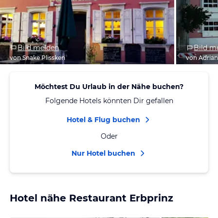
Bild melden
Bild m
von Snake Plissken
von Adria
Möchtest Du Urlaub in der Nähe buchen?
Folgende Hotels könnten Dir gefallen
Hotel & Flug buchen
Oder
Nur Hotel buchen
Hotel nähe Restaurant Erbprinz