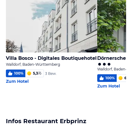
Villa Bosco - Digitales Boutiquehotel
Dörnersches 
Walldorf, Baden-Württemberg
Walldorf, Baden-W
100
%
5,3
/
6
3 Bew.
100
%
6,0
/
Zum Hotel
Zum Hotel
Infos Restaurant Erbprinz