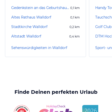
Gedenkstein an das Geburtshaus von Johann Jakob Astor
Handy To
0,1
km
Altes Rathaus Walldorf
Tauchsch
0,1
km
Stadtkirche Walldorf
Golf Club 
0,2
km
Altstadt Walldorf
DTM Hoc
0,4
km
Sehenswürdigkeiten in Walldorf
Finde Deinen perfekten Urlaub