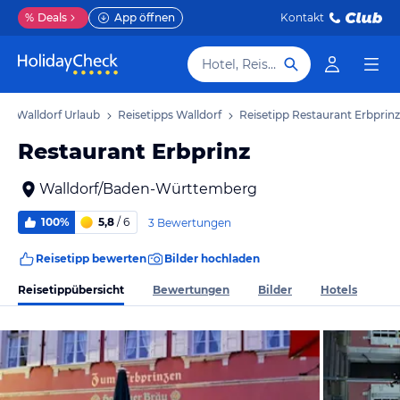
%
Deals
App öffnen
Kontakt
Hotel, Reiseziel
Walldorf Urlaub
Reisetipps Walldorf
Reisetipp Restaurant Erbprinz
Restaurant Erbprinz
Walldorf/Baden-Württemberg
100%
5,8
/ 6
3 Bewertungen
Reisetipp bewerten
Bilder hochladen
Reisetippübersicht
Bewertungen
Bilder
Hotels