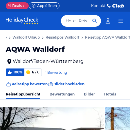
%
Deals
App öffnen
Kontakt
Hotel, Reiseziel
laub
Walldorf Urlaub
Reisetipps Walldorf
Reisetipp AQWA Walldorf
AQWA Walldorf
Walldorf/Baden-Württemberg
100%
6
/ 6
1 Bewertung
Reisetipp bewerten
Bilder hochladen
Reisetippübersicht
Bewertungen
Bilder
Hotels