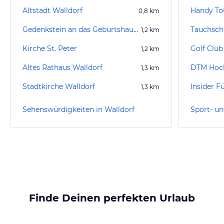
Altstadt Walldorf
Handy To
0,8
km
Gedenkstein an das Geburtshaus von Johann Jakob Astor
Tauchsch
1,2
km
Kirche St. Peter
Golf Club 
1,2
km
Altes Rathaus Walldorf
DTM Hoc
1,3
km
Stadtkirche Walldorf
1,3
km
Sehenswürdigkeiten in Walldorf
Finde Deinen perfekten Urlaub