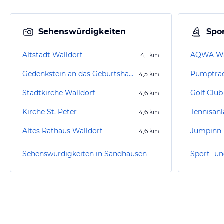
Sehenswürdigkeiten
Spor
Altstadt Walldorf
AQWA Wa
4,1
km
Gedenkstein an das Geburtshaus von Johann Jakob Astor
Pumptrac
4,5
km
Stadtkirche Walldorf
Golf Club 
4,6
km
Kirche St. Peter
Tennisan
4,6
km
Altes Rathaus Walldorf
4,6
km
Sehenswürdigkeiten in Sandhausen